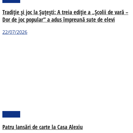
Tradiție și joc la Șuțești: A treia ediție a „Școlii de vară –
Dor de joc popular” a adus împreună sute de elevi
22/07/2026
Cultural
Patru lansări de carte la Casa Alexiu