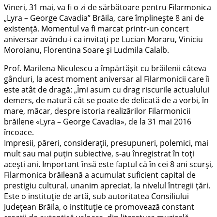
Vineri, 31 mai, va fi o zi de sărbătoare pentru Filarmonica
„Lyra – George Cavadia” Brăila, care împlinește 8 ani de
existență. Momentul va fi marcat printr-un concert
aniversar avându-i ca invitați pe Lucian Moraru, Viniciu
Moroianu, Florentina Soare și Ludmila Calalb.
Prof. Marilena Niculescu a împărtășit cu brăilenii câteva
gânduri, la acest moment aniversar al Filarmonicii care îi
este atât de dragă: „Îmi asum cu drag riscurile actualului
demers, de natură cât se poate de delicată de a vorbi, în
mare, măcar, despre istoria realizărilor Filarmonicii
brăilene «Lyra – George Cavadia», de la 31 mai 2016
încoace.
Impresii, păreri, consideraţii, presupuneri, polemici, mai
mult sau mai puţin subiective, s-au înregistrat în toţi
aceşti ani. Important însă este faptul că în cei 8 ani scurşi,
Filarmonica brăileană a acumulat suficient capital de
prestigiu cultural, unanim apreciat, la nivelul întregii ţări.
Este o instituţie de artă, sub autoritatea Consiliului
Judeţean Brăila, o instituţie ce promovează constant