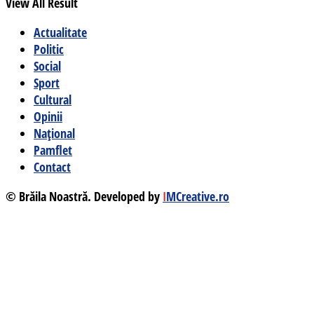
View All Result
Actualitate
Politic
Social
Sport
Cultural
Opinii
Național
Pamflet
Contact
© Brăila Noastră. Developed by
I
MCreative.ro