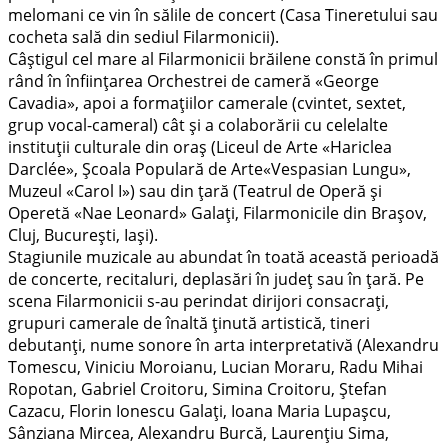
melomani ce vin în sălile de concert (Casa Tineretului sau
cocheta sală din sediul Filarmonicii).
Câştigul cel mare al Filarmonicii brăilene constă în primul
rând în înfiinţarea Orchestrei de cameră «George
Cavadia», apoi a formaţiilor camerale (cvintet, sextet,
grup vocal-cameral) cât și a colaborării cu celelalte
instituţii culturale din oraş (Liceul de Arte «Hariclea
Darclée», Şcoala Populară de Arte«Vespasian Lungu»,
Muzeul «Carol I») sau din ţară (Teatrul de Operă şi
Operetă «Nae Leonard» Galaţi, Filarmonicile din Braşov,
Cluj, Bucureşti, Iaşi).
Stagiunile muzicale au abundat în toată această perioadă
de concerte, recitaluri, deplasări în judeţ sau în ţară. Pe
scena Filarmonicii s-au perindat dirijori consacrați,
grupuri camerale de înaltă ţinută artistică, tineri
debutanţi, nume sonore în arta interpretativă (Alexandru
Tomescu, Viniciu Moroianu, Lucian Moraru, Radu Mihai
Ropotan, Gabriel Croitoru, Simina Croitoru, Ştefan
Cazacu, Florin Ionescu Galaţi, Ioana Maria Lupaşcu,
Sânziana Mircea, Alexandru Burcă, Laurenţiu Sima,