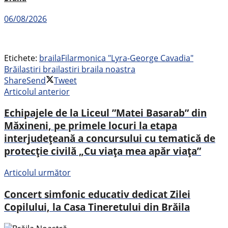
06/08/2026
Etichete:
braila
Filarmonica "Lyra-George Cavadia"
Brăila
stiri braila
stiri braila noastra
Share
Send
Tweet
Articolul anterior
Echipajele de la Liceul ”Matei Basarab” din
Măxineni, pe primele locuri la etapa
interjudețeană a concursului cu tematică de
protecție civilă „Cu viața mea apăr viața”
Articolul următor
Concert simfonic educativ dedicat Zilei
Copilului, la Casa Tineretului din Brăila