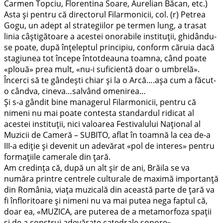
Carmen Topciu, Florentina Soare, Aurelian Băcan, etc.)
Asta şi pentru că directorul Filarmonicii, col. (r) Petrea
Gogu, un adept al strategiilor pe termen lung, a trasat
linia câştigătoare a acestei onorabile instituţii, ghidându-
se poate, după înţeleptul principiu, conform căruia dacă
stagiunea tot începe întotdeauna toamna, când poate
«plouă» prea mult, «nu-i suficientă doar o umbrelă».
Încerci să te gândeşti chiar şi la o Arcă….aşa cum a făcut-
o cândva, cineva…salvând omenirea…
Şi s-a gândit bine managerul Filarmonicii, pentru că
nimeni nu mai poate contesta standardul ridicat al
acestei instituții, nici valoarea Festivalului Naţional al
Muzicii de Cameră – SUBITO, aflat în toamnă la cea de-a
III-a ediţie şi devenit un adevărat «pol de interes» pentru
formațiile camerale din ţară.
Am credinţa că, după un alt şir de ani, Brăila se va
număra printre centrele culturale de maximă importanţă
din România, viaţa muzicală din această parte de ţară va
fi înfloritoare şi nimeni nu va mai putea nega faptul că,
doar ea, «MUZICA, are puterea de a metamorfoza spații
şi de a construi adevărate catedrale sonore».