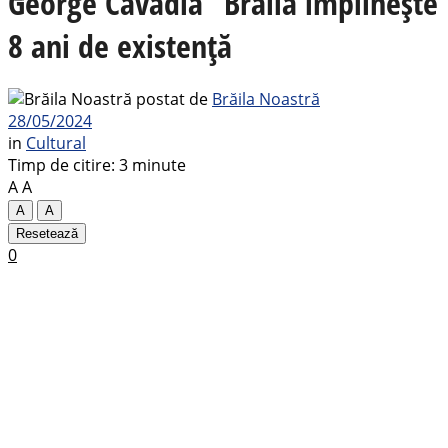
George Cavadia” Brăila împlinește
8 ani de existență
postat de
Brăila Noastră
28/05/2024
in
Cultural
Timp de citire: 3 minute
A
A
A
A
Resetează
0