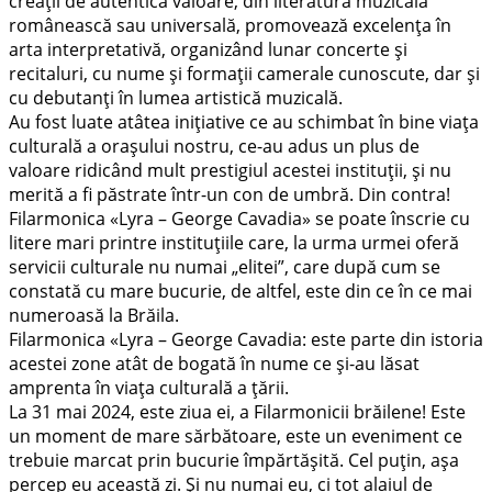
creaţii de autentică valoare, din literatura muzicală
românească sau universală, promovează excelenţa în
arta interpretativă, organizând lunar concerte şi
recitaluri, cu nume şi formaţii camerale cunoscute, dar şi
cu debutanţi în lumea artistică muzicală.
Au fost luate atâtea iniţiative ce au schimbat în bine viaţa
culturală a oraşului nostru, ce-au adus un plus de
valoare ridicând mult prestigiul acestei instituţii, şi nu
merită a fi păstrate într-un con de umbră. Din contra!
Filarmonica «Lyra – George Cavadia» se poate înscrie cu
litere mari printre instituţiile care, la urma urmei oferă
servicii culturale nu numai „elitei”, care după cum se
constată cu mare bucurie, de altfel, este din ce în ce mai
numeroasă la Brăila.
Filarmonica «Lyra – George Cavadia: este parte din istoria
acestei zone atât de bogată în nume ce şi-au lăsat
amprenta în viaţa culturală a ţării.
La 31 mai 2024, este ziua ei, a Filarmonicii brăilene! Este
un moment de mare sărbătoare, este un eveniment ce
trebuie marcat prin bucurie împărtăşită. Cel puţin, aşa
percep eu această zi. Şi nu numai eu, ci tot alaiul de