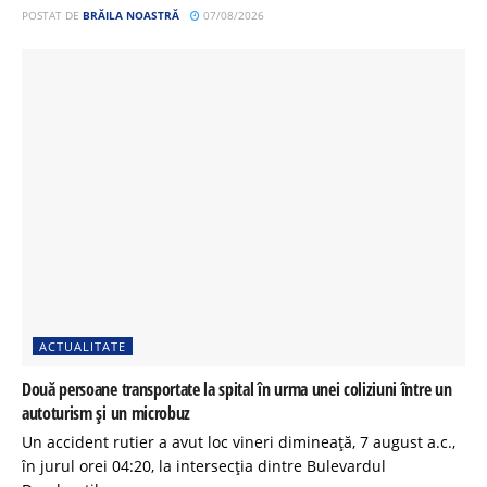
POSTAT DE
BRĂILA NOASTRĂ
07/08/2026
ACTUALITATE
Două persoane transportate la spital în urma unei coliziuni între un
autoturism și un microbuz
Un accident rutier a avut loc vineri dimineață, 7 august a.c.,
în jurul orei 04:20, la intersecția dintre Bulevardul