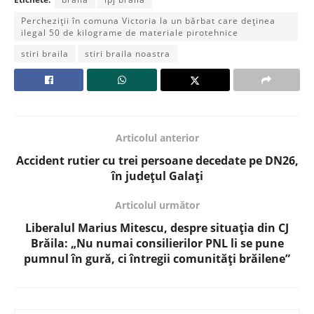
Percheziții în comuna Victoria la un bărbat care deținea
ilegal 50 de kilograme de materiale pirotehnice
stiri braila
stiri braila noastra
Articolul anterior
Accident rutier cu trei persoane decedate pe DN26,
în județul Galați
Articolul următor
Liberalul Marius Mitescu, despre situația din CJ
Brăila: „Nu numai consilierilor PNL li se pune
pumnul în gură, ci întregii comunități brăilene”