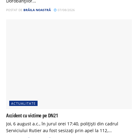
Dorobanților...
POSTAT DE
BRĂILA NOASTRĂ
07/08/2026
ACTUALITATE
Accident cu victime pe DN21
Joi, 6 august a.c., în jurul orei 17:40, polițiști din cadrul
Serviciului Rutier au fost sesizați prin apel la 112,...