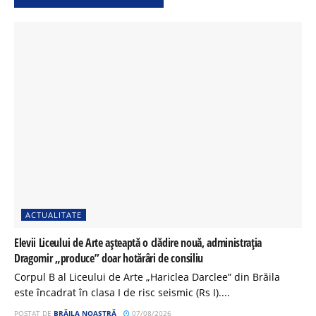
ACTUALITATE
Elevii Liceului de Arte așteaptă o clădire nouă, administrația
Dragomir „produce” doar hotărâri de consiliu
Corpul B al Liceului de Arte „Hariclea Darclee” din Brăila
este încadrat în clasa I de risc seismic (Rs I)....
POSTAT DE
BRĂILA NOASTRĂ
07/08/2026