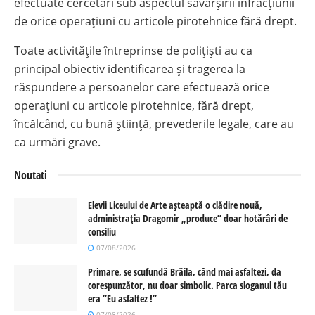
efectuate cercetări sub aspectul săvârșirii infracțiunii
de orice operațiuni cu articole pirotehnice fără drept.
Toate activitățile întreprinse de polițiști au ca
principal obiectiv identificarea și tragerea la
răspundere a persoanelor care efectuează orice
operațiuni cu articole pirotehnice, fără drept,
încălcând, cu bună știință, prevederile legale, care au
ca urmări grave.
Noutati
Elevii Liceului de Arte așteaptă o clădire nouă,
administrația Dragomir „produce” doar hotărâri de
consiliu
07/08/2026
Primare, se scufundă Brăila, când mai asfaltezi, da
corespunzător, nu doar simbolic. Parca sloganul tău
era ”Eu asfaltez !”
07/08/2026