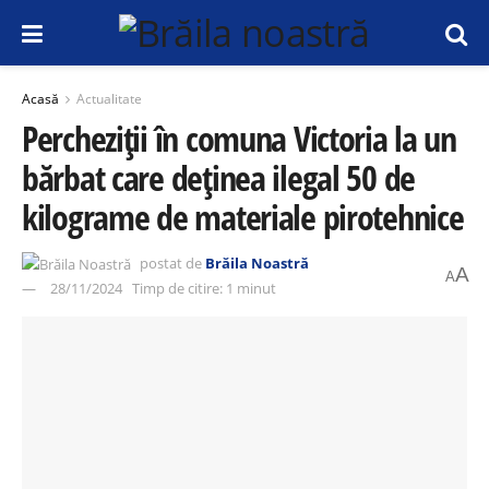
Acasă
Actualitate
Percheziții în comuna Victoria la un
bărbat care deținea ilegal 50 de
kilograme de materiale pirotehnice
postat de
Brăila Noastră
A
A
28/11/2024
Timp de citire: 1 minut