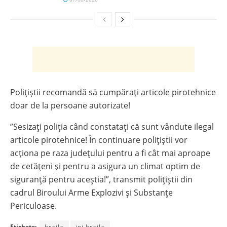
Polițiștii recomandă să cumpărați articole pirotehnice
doar de la persoane autorizate!
”Sesizați poliția când constatați că sunt vândute ilegal
articole pirotehnice! În continuare polițiștii vor
acționa pe raza județului pentru a fi cât mai aproape
de cetățeni și pentru a asigura un climat optim de
siguranță pentru aceștia!”, transmit polițiștii din
cadrul Biroului Arme Explozivi și Substanțe
Periculoase.
Etichete:
braila
ipj braila