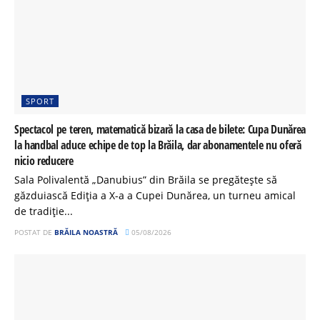
SPORT
Spectacol pe teren, matematică bizară la casa de bilete: Cupa Dunărea
la handbal aduce echipe de top la Brăila, dar abonamentele nu oferă
nicio reducere
Sala Polivalentă „Danubius” din Brăila se pregătește să
găzduiască Ediția a X-a a Cupei Dunărea, un turneu amical
de tradiție...
POSTAT DE
BRĂILA NOASTRĂ
05/08/2026