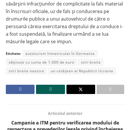
săvârșirii infracțiunilor de complicitate la fals material
în înscrisuri oficiale, uz de fals și conducerea pe
drumurile publice a unui autovehicul de către o
persoană căreia exercitarea dreptului de a conduce i-
a fost suspendată, la finalizare urmând a se lua
măsurile legale care se impun.
Etichete:
autoturism înmatriculat în Germania
obținute cu suma de 1.000 de euro
stiri braila
stiri braila noastra
un cetățean al Republicii Ucraina
Articolul anterior
Campanie a ITM pentru verificarea modului de
respectare a prevederilor legale privind încheierea