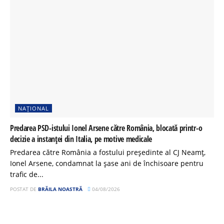
NAȚIONAL
Predarea PSD-istului Ionel Arsene către România, blocată printr-o
decizie a instanței din Italia, pe motive medicale
Predarea către România a fostului președinte al CJ Neamț,
Ionel Arsene, condamnat la șase ani de închisoare pentru
trafic de...
POSTAT DE
BRĂILA NOASTRĂ
04/08/2026