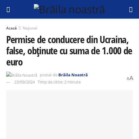
Acasă
Național
Permise de conducere din Ucraina,
false, obținute cu suma de 1.000 de
euro
postat de
Brăila Noastră
A
A
23/09/2024
Timp de citire: 2 minute