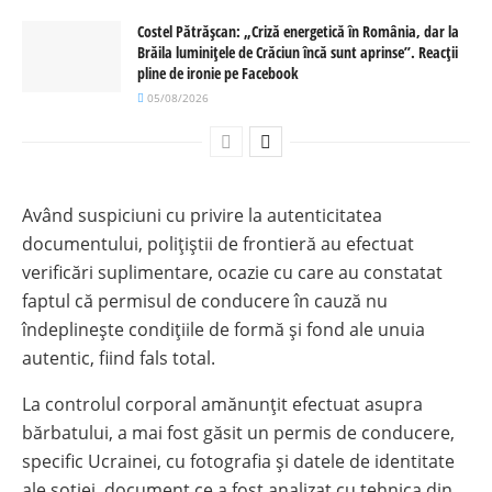
Costel Pătrășcan: „Criză energetică în România, dar la
Brăila luminițele de Crăciun încă sunt aprinse”. Reacții
pline de ironie pe Facebook
05/08/2026
Având suspiciuni cu privire la autenticitatea
documentului, polițiștii de frontieră au efectuat
verificări suplimentare, ocazie cu care au constatat
faptul că permisul de conducere în cauză nu
îndeplinește condițiile de formă și fond ale unuia
autentic, fiind fals total.
La controlul corporal amănunțit efectuat asupra
bărbatului, a mai fost găsit un permis de conducere,
specific Ucrainei, cu fotografia și datele de identitate
ale soției, document ce a fost analizat cu tehnica din