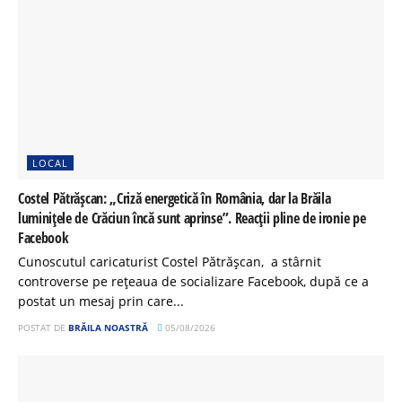
LOCAL
Costel Pătrășcan: „Criză energetică în România, dar la Brăila
luminițele de Crăciun încă sunt aprinse”. Reacții pline de ironie pe
Facebook
Cunoscutul caricaturist Costel Pătrășcan, a stârnit
controverse pe rețeaua de socializare Facebook, după ce a
postat un mesaj prin care...
POSTAT DE
BRĂILA NOASTRĂ
05/08/2026