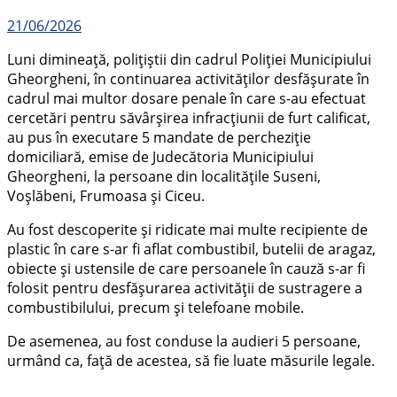
21/06/2026
Luni dimineață, polițiștii din cadrul Poliției Municipiului
Gheorgheni, în continuarea activităților desfășurate în
cadrul mai multor dosare penale în care s-au efectuat
cercetări pentru săvârșirea infracțiunii de furt calificat,
au pus în executare 5 mandate de percheziție
domiciliară, emise de Judecătoria Municipiului
Gheorgheni, la persoane din localitățile Suseni,
Voșlăbeni, Frumoasa și Ciceu.
Au fost descoperite și ridicate mai multe recipiente de
plastic în care s-ar fi aflat combustibil, butelii de aragaz,
obiecte și ustensile de care persoanele în cauză s-ar fi
folosit pentru desfășurarea activității de sustragere a
combustibilului, precum și telefoane mobile.
De asemenea, au fost conduse la audieri 5 persoane,
urmând ca, față de acestea, să fie luate măsurile legale.