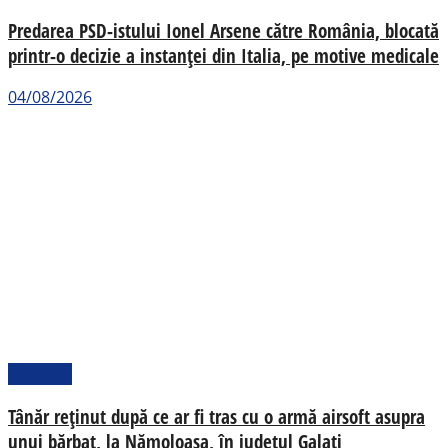
Predarea PSD-istului Ionel Arsene către România, blocată
printr-o decizie a instanței din Italia, pe motive medicale
04/08/2026
Național
Tânăr reținut după ce ar fi tras cu o armă airsoft asupra
unui bărbat, la Nămoloasa, în județul Galați