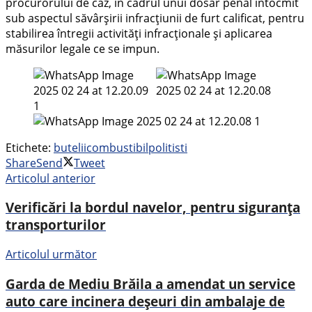
procurorului de caz, în cadrul unui dosar penal întocmit
sub aspectul săvârșirii infracțiunii de furt calificat, pentru
stabilirea întregii activități infracționale și aplicarea
măsurilor legale ce se impun.
Etichete:
butelii
combustibil
politisti
Share
Send
Tweet
Articolul anterior
Verificări la bordul navelor, pentru siguranța
transporturilor
Articolul următor
Garda de Mediu Brăila a amendat un service
auto care incinera deșeuri din ambalaje de