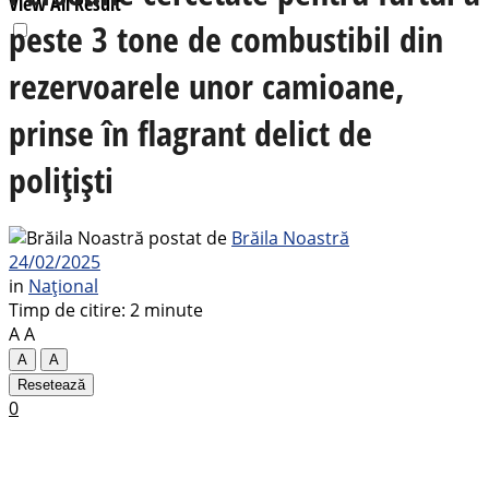
View All Result
peste 3 tone de combustibil din
rezervoarele unor camioane,
prinse în flagrant delict de
polițiști
postat de
Brăila Noastră
24/02/2025
in
Național
Timp de citire: 2 minute
A
A
A
A
Resetează
0