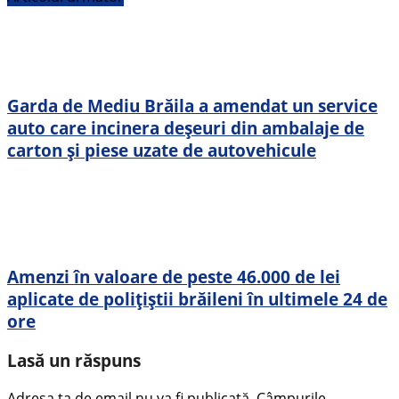
Garda de Mediu Brăila a amendat un service
auto care incinera deșeuri din ambalaje de
carton și piese uzate de autovehicule
Amenzi în valoare de peste 46.000 de lei
aplicate de polițiștii brăileni în ultimele 24 de
ore
Lasă un răspuns
Adresa ta de email nu va fi publicată.
Câmpurile