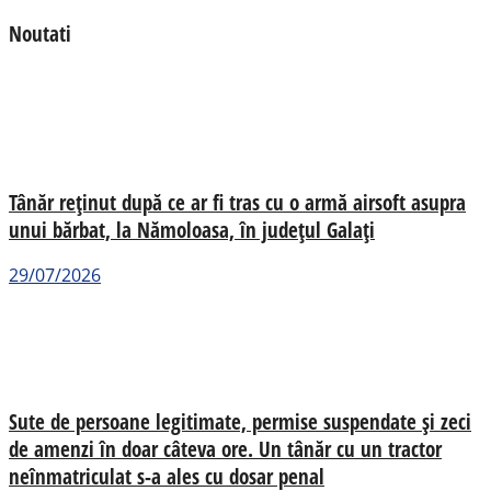
Noutati
Tânăr reținut după ce ar fi tras cu o armă airsoft asupra
unui bărbat, la Nămoloasa, în județul Galați
29/07/2026
Sute de persoane legitimate, permise suspendate și zeci
de amenzi în doar câteva ore. Un tânăr cu un tractor
neînmatriculat s-a ales cu dosar penal