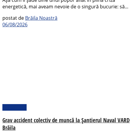
Așa cum îi șade bine unui popor aflat în plină criză
energetică, mai aveam nevoie de o singură bucurie: să...
postat de
Brăila Noastră
06/08/2026
Actualitate
Grav accident colectiv de muncă la Șantierul Naval VARD
Brăila