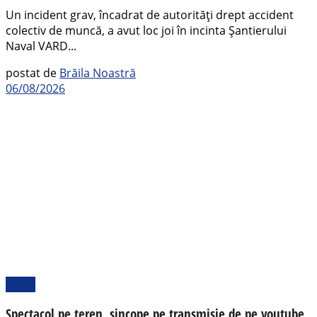
Un incident grav, încadrat de autorități drept accident
colectiv de muncă, a avut loc joi în incinta Șantierului
Naval VARD...
postat de
Brăila Noastră
06/08/2026
Sport
Spectacol pe teren, sincope pe transmisie de pe youtube.