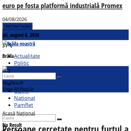
euro pe fosta platformă industrială Promex
04/08/2026
Vezi mai multe
joi, august 6, 2026
31
°c
Brăila
Actualitate
Politic
Social
Contact
Sport
No Result
Cultural
View All Result
Opinii
Național
Pamflet
Acasă
Național
No Result
Persoane cercetate pentru furtul a