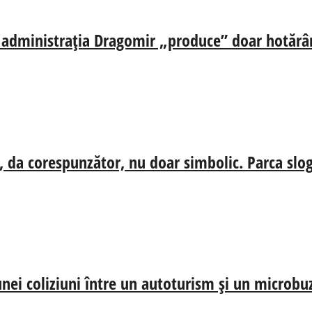
ă, administrația Dragomir „produce” doar hotărâr
, da corespunzător, nu doar simbolic. Parca slog
nei coliziuni între un autoturism și un microbu