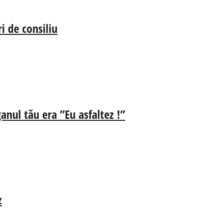
i de consiliu
anul tău era ”Eu asfaltez !”
z