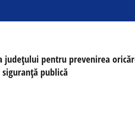
aza județului pentru prevenirea oric
 siguranță publică