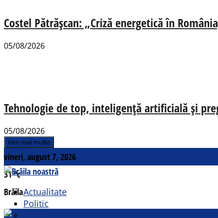
Costel Pătrășcan: „Criză energetică în România,
05/08/2026
Tehnologie de top, inteligență artificială și pr
05/08/2026
Vezi mai multe
vineri, august 7, 2026
31
°c
Brăila
Actualitate
Politic
Social
Contact