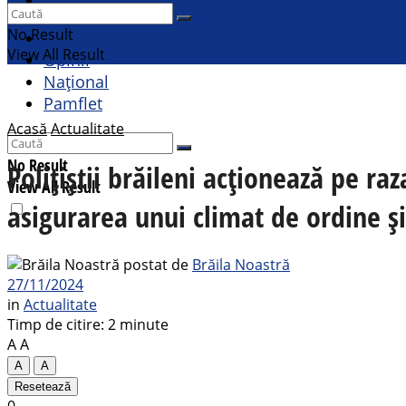
Sport
No Result
Cultural
View All Result
Opinii
Național
Pamflet
Acasă
Actualitate
No Result
Polițiștii brăileni acționează pe r
View All Result
asigurarea unui climat de ordine și
postat de
Brăila Noastră
27/11/2024
in
Actualitate
Timp de citire: 2 minute
A
A
A
A
Resetează