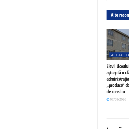
Alte reco
ACTUALIT
Elevii Liceulu
așteaptă o cl
administrați
„produce” do
de consiliu
07/08/2026