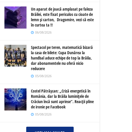
Un aparat de joacă amplasat pe faleza
Brăilei, este fixat periculos cu cioate de
lemn și carton, Dragomire, vezi că este
în curtea ta !!
06/08/2026
Spectacol pe teren, matematică bizară
la casa de bilete: Cupa Dunărea la
handbal aduce echipe de top la Brăila,
dar abonamentele nu oferă nicio
reducere
05/08/2026
Costel Pătrășcan: „Criză energetică în
România, dar la Brăila luminițele de
Crăciun încă sunt aprinse”. Reacții pline
de ironie pe Facebook
05/08/2026