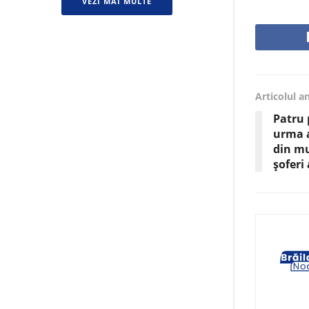
VEZI MAI MULTE
Articolul a
Patru 
urma a
din mu
șoferi