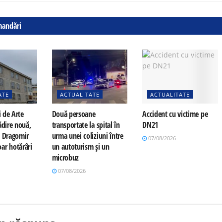
mandări
ATE
ACTUALITATE
ACTUALITATE
i de Arte
Două persoane
Accident cu victime pe
ădire nouă,
transportate la spital în
DN21
a Dragomir
urma unei coliziuni între
07/08/2026
ar hotărâri
un autoturism și un
microbuz
07/08/2026