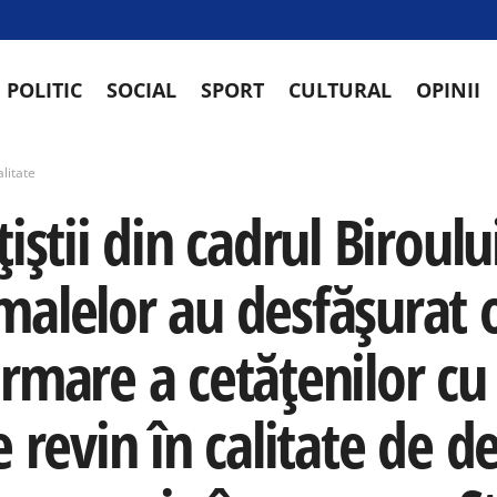
POLITIC
SOCIAL
SPORT
CULTURAL
OPINII
litate
țiștii din cadrul Biroul
malelor au desfășurat 
rmare a cetățenilor cu p
e revin în calitate de 