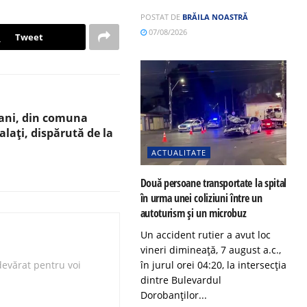
POSTAT DE
BRĂILA NOASTRĂ
07/08/2026
Tweet
 ani, din comuna
lați, dispărută de la
ACTUALITATE
Două persoane transportate la spital
în urma unei coliziuni între un
autoturism și un microbuz
Un accident rutier a avut loc
vineri dimineață, 7 august a.c.,
evărat pentru voi
în jurul orei 04:20, la intersecția
dintre Bulevardul
Dorobanților...