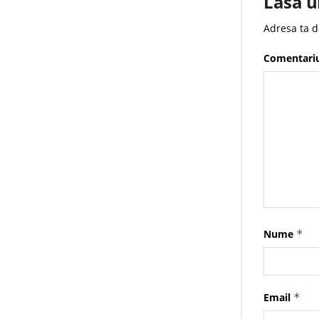
Lasă u
Adresa ta d
Comentari
Nume
*
Email
*