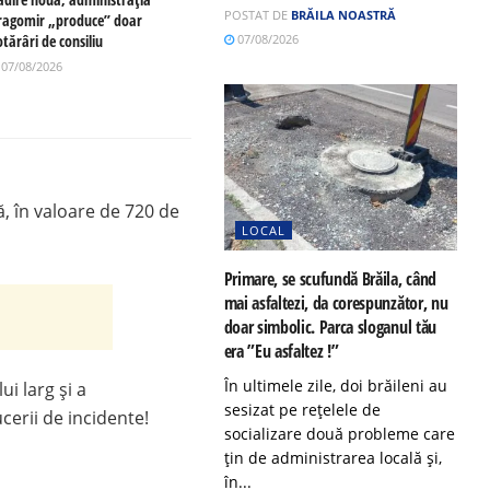
POSTAT DE
BRĂILA NOASTRĂ
ragomir „produce” doar
tărâri de consiliu
07/08/2026
07/08/2026
, în valoare de 720 de
LOCAL
Primare, se scufundă Brăila, când
mai asfaltezi, da corespunzător, nu
doar simbolic. Parca sloganul tău
era ”Eu asfaltez !”
În ultimele zile, doi brăileni au
ui larg și a
sesizat pe rețelele de
cerii de incidente!
socializare două probleme care
țin de administrarea locală și,
în...