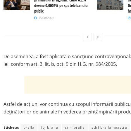
devine 0,0002% pe spatele banului
D
public
ho
08/08/2026
De asemenea, a fost aplicată o sancțiune contravențională
lei, conform art. 3, lit. b, pct. 9 din H.G. nr. 984/2005.
Astfel de acțiuni vor continua cu scopul informării publicul
deținătorilor de animale în vederea preîntâmpinării produ
Etichete:
braila
ipj braila
stiri braila
stiri braila noastra