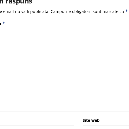
n răspuns
e email nu va fi publicată.
Câmpurile obligatorii sunt marcate cu
*
u
*
Site web