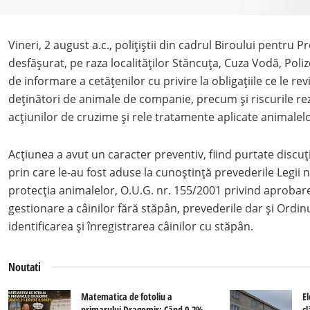
Vineri, 2 august a.c., polițiștii din cadrul Biroului pentru 
desfășurat, pe raza localităților Stăncuța, Cuza Vodă, Poliz
de informare a cetățenilor cu privire la obligațiile ce le rev
deținători de animale de companie, precum și riscurile re
acțiunilor de cruzime și rele tratamente aplicate animalelo
Acțiunea a avut un caracter preventiv, fiind purtate discuți
prin care le-au fost aduse la cunoștință prevederile Legii 
protecția animalelor, O.U.G. nr. 155/2001 privind aproba
gestionare a câinilor fără stăpân, prevederile dar și Ordin
identificarea și înregistrarea câinilor cu stăpân.
Noutati
Matematica de fotoliu a
El
primarului Dragomir: Când 0,2%
c