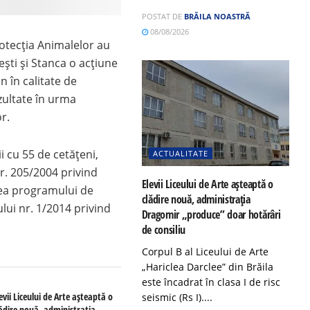
POSTAT DE
BRĂILA NOASTRĂ
08/08/2026
Protecția Animalelor au
ești și Stanca o acțiune
in în calitate de
zultate în urma
r.
i cu 55 de cetățeni,
ACTUALITATE
nr. 205/2004 privind
Elevii Liceului de Arte așteaptă o
rea programului de
clădire nouă, administrația
ului nr. 1/2014 privind
Dragomir „produce” doar hotărâri
de consiliu
Corpul B al Liceului de Arte
„Hariclea Darclee” din Brăila
este încadrat în clasa I de risc
evii Liceului de Arte așteaptă o
seismic (Rs I)....
lădire nouă, administrația