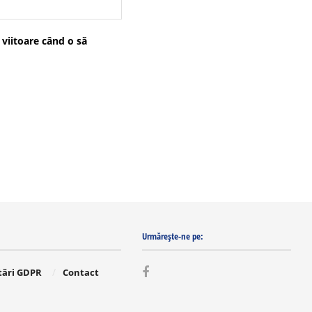
 viitoare când o să
Urmărește-ne pe:
tări GDPR
Contact