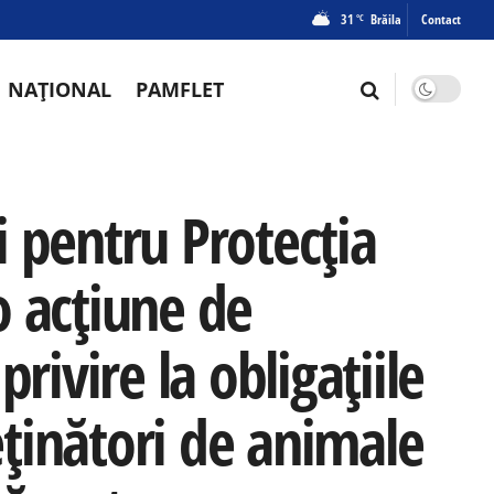
31
Brăila
Contact
°C
NAȚIONAL
PAMFLET
ui pentru Protecția
o acțiune de
rivire la obligațiile
deținători de animale