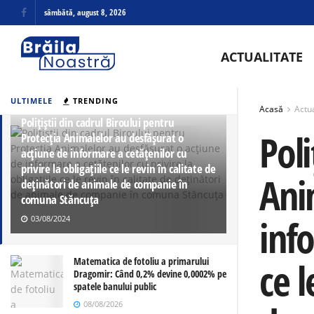
sâmbătă, august 8, 2026
ACTUALITATE
ULTIMELE
TRENDING
Acasă
Actua
Polițiștii din cadrul Biroului pentru
Poli
Protecția Animalelor au desfășurat o
acțiune de informare a cetățenilor cu
privire la obligațiile ce le revin în calitate de
Ani
deținători de animale de companie în
comuna Stăncuța
info
03/08/2024
ce l
Matematica de fotoliu a primarului
Dragomir: Când 0,2% devine 0,0002% pe
spatele banului public
08/08/2026