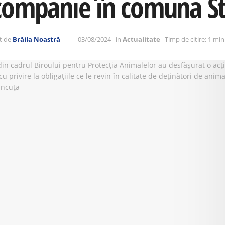
companie în comuna S
t de
Brăila Noastră
03/08/2024
in
Actualitate
Timp de citire: 1 mi