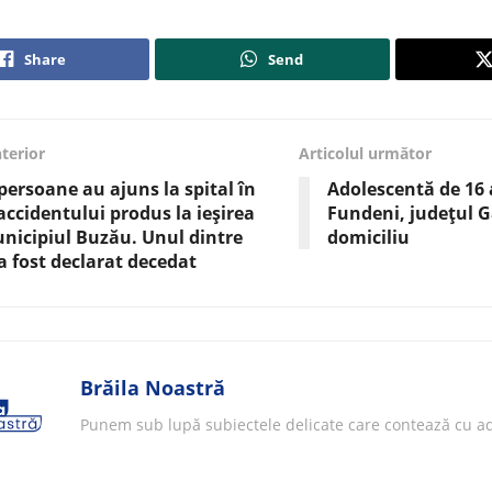
Share
Send
nterior
Articolul următor
persoane au ajuns la spital în
Adolescentă de 16
ccidentului produs la ieșirea
Fundeni, județul Ga
nicipiul Buzău. Unul dintre
domiciliu
 a fost declarat decedat
Brăila Noastră
Punem sub lupă subiectele delicate care contează cu ad