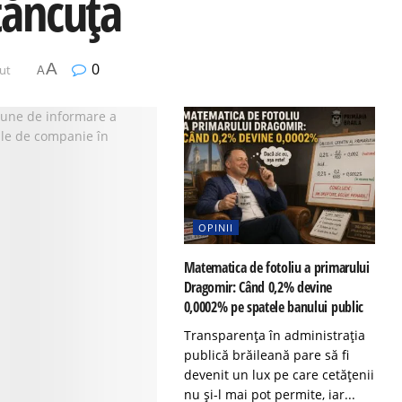
tăncuța
A
0
nut
A
OPINII
Matematica de fotoliu a primarului
Dragomir: Când 0,2% devine
0,0002% pe spatele banului public
Transparența în administrația
publică brăileană pare să fi
devenit un lux pe care cetățenii
nu și-l mai pot permite, iar...