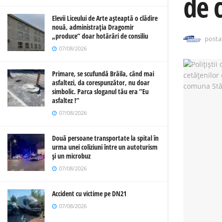
de 
Elevii Liceului de Arte așteaptă o clădire
nouă, administrația Dragomir
„produce” doar hotărâri de consiliu
posta
07/08/2026
Primare, se scufundă Brăila, când mai
asfaltezi, da corespunzător, nu doar
simbolic. Parca sloganul tău era ”Eu
asfaltez !”
07/08/2026
Două persoane transportate la spital în
urma unei coliziuni între un autoturism
și un microbuz
07/08/2026
Accident cu victime pe DN21
07/08/2026