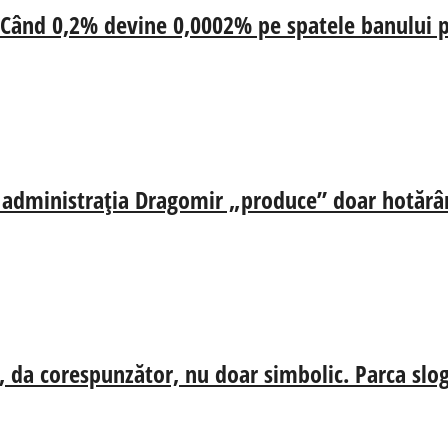
 Când 0,2% devine 0,0002% pe spatele banului p
ă, administrația Dragomir „produce” doar hotărâr
, da corespunzător, nu doar simbolic. Parca slog