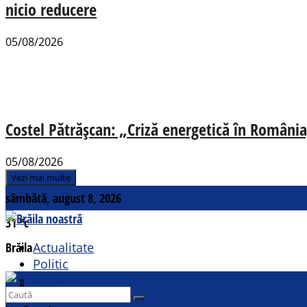
nicio reducere
05/08/2026
Costel Pătrășcan: „Criză energetică în România,
05/08/2026
Vezi mai multe
sâmbătă, august 8, 2026
31
°c
Brăila
Actualitate
Politic
Social
Contact
Sport