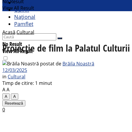
No Result
Cultural
View All Result
Opinii
Național
Pamflet
Acasă
Cultural
No Result
Proiecție de film la Palatul Culturi
View All Result
postat de
Brăila Noastră
12/03/2025
in
Cultural
Timp de citire: 1 minut
A
A
A
A
Resetează
0