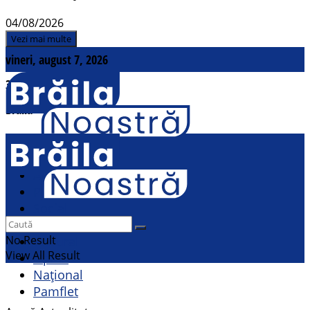
04/08/2026
Vezi mai multe
vineri, august 7, 2026
31
°c
Brăila
Contact
Actualitate
Politic
Social
Sport
No Result
Cultural
View All Result
Opinii
Național
Pamflet