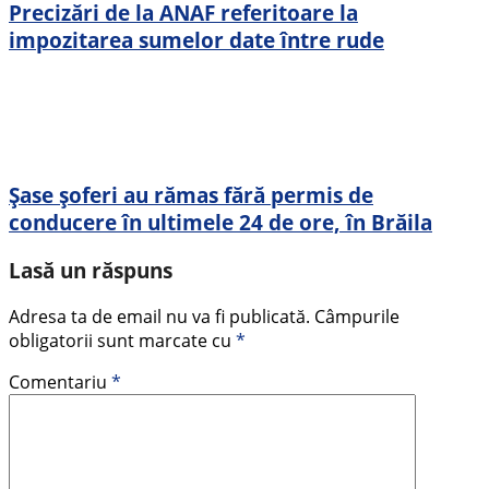
Precizări de la ANAF referitoare la
impozitarea sumelor date între rude
Șase șoferi au rămas fără permis de
conducere în ultimele 24 de ore, în Brăila
Lasă un răspuns
Adresa ta de email nu va fi publicată.
Câmpurile
obligatorii sunt marcate cu
*
Comentariu
*