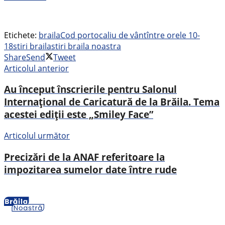
Etichete:
braila
Cod portocaliu de vânt
între orele 10-
18
stiri braila
stiri braila noastra
Share
Send
Tweet
Articolul anterior
Au început înscrierile pentru Salonul
Internațional de Caricatură de la Brăila. Tema
acestei ediții este „Smiley Face”
Articolul următor
Precizări de la ANAF referitoare la
impozitarea sumelor date între rude