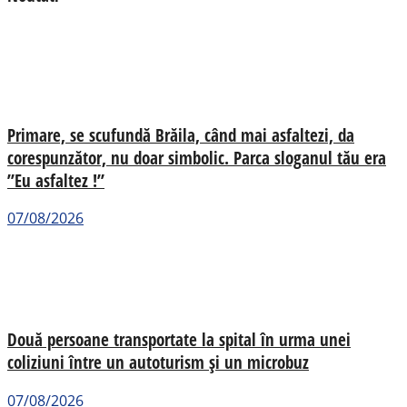
Primare, se scufundă Brăila, când mai asfaltezi, da
corespunzător, nu doar simbolic. Parca sloganul tău era
”Eu asfaltez !”
07/08/2026
Două persoane transportate la spital în urma unei
coliziuni între un autoturism și un microbuz
07/08/2026