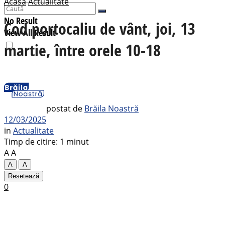
Acasă
Actualitate
No Result
Cod portocaliu de vânt, joi, 13
View All Result
martie, între orele 10-18
postat de
Brăila Noastră
12/03/2025
in
Actualitate
Timp de citire: 1 minut
A
A
A
A
Resetează
0