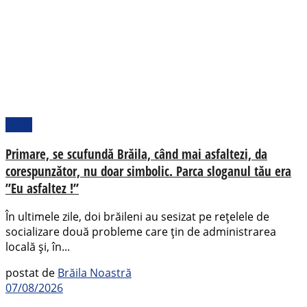
Local
Primare, se scufundă Brăila, când mai asfaltezi, da
corespunzător, nu doar simbolic. Parca sloganul tău era
”Eu asfaltez !”
În ultimele zile, doi brăileni au sesizat pe rețelele de
socializare două probleme care țin de administrarea
locală și, în...
postat de
Brăila Noastră
07/08/2026