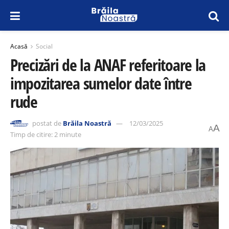
Acasă
Social
Precizări de la ANAF referitoare la
impozitarea sumelor date între
rude
postat de
Brăila Noastră
12/03/2025
A
A
Timp de citire: 2 minute