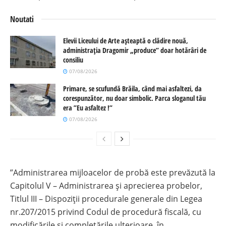
Noutati
Elevii Liceului de Arte așteaptă o clădire nouă,
administrația Dragomir „produce” doar hotărâri de
consiliu
07/08/2026
Primare, se scufundă Brăila, când mai asfaltezi, da
corespunzător, nu doar simbolic. Parca sloganul tău
era ”Eu asfaltez !”
07/08/2026
”Administrarea mijloacelor de probă este prevăzută la
Capitolul V – Administrarea și aprecierea probelor,
Titlul III – Dispoziții procedurale generale din Legea
nr.207/2015 privind Codul de procedură fiscală, cu
modificările și completările ulterioare, în