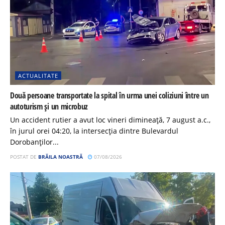
ACTUALITATE
Două persoane transportate la spital în urma unei coliziuni între un
autoturism și un microbuz
Un accident rutier a avut loc vineri dimineață, 7 august a.c.,
în jurul orei 04:20, la intersecția dintre Bulevardul
Dorobanților...
POSTAT DE
BRĂILA NOASTRĂ
07/08/2026