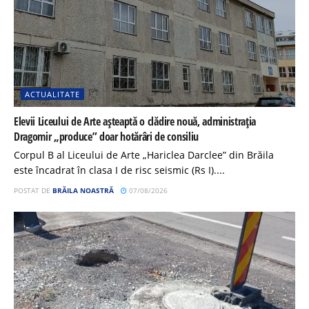
ACTUALITATE
Elevii Liceului de Arte așteaptă o clădire nouă, administrația
Dragomir „produce” doar hotărâri de consiliu
Corpul B al Liceului de Arte „Hariclea Darclee” din Brăila
este încadrat în clasa I de risc seismic (Rs I)....
POSTAT DE
BRĂILA NOASTRĂ
07/08/2026