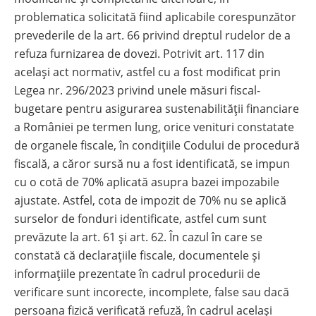
problematica solicitată fiind aplicabile corespunzător
prevederile de la art. 66 privind dreptul rudelor de a
refuza furnizarea de dovezi. Potrivit art. 117 din
același act normativ, astfel cu a fost modificat prin
Legea nr. 296/2023 privind unele măsuri fiscal-
bugetare pentru asigurarea sustenabilității financiare
a României pe termen lung, orice venituri constatate
de organele fiscale, în condițiile Codului de procedură
fiscală, a căror sursă nu a fost identificată, se impun
cu o cotă de 70% aplicată asupra bazei impozabile
ajustate. Astfel, cota de impozit de 70% nu se aplică
surselor de fonduri identificate, astfel cum sunt
prevăzute la art. 61 și art. 62. În cazul în care se
constată că declarațiile fiscale, documentele și
informațiile prezentate în cadrul procedurii de
verificare sunt incorecte, incomplete, false sau dacă
persoana fizică verificată refuză, în cadrul același