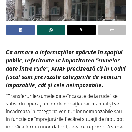
Ca urmare a informațiilor apărute în spațiul
public, referitoare la impozitarea ”sumelor
date între rude”, ANAF precizează că în Codul
fiscal sunt prevăzute categoriile de venituri
impozabile, cât și cele neimpozabile.
”Transferurile/sumele date/încasate de la rude” se
subscriu operațiunilor de donație/dar manual și se
încadrează în categoria veniturilor neimpozabile sau
în funcție de împrejurările fiecărei situații de fapt, pot
îmbrăca forma unor datorii, ceea ce reprezintă surse