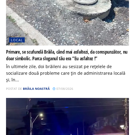
LOCAL
Primare, se scufundă Brăila, când mai asfaltezi, da corespunzător, nu
doar simbolic. Parca sloganul tău era ”Eu asfaltez !”
În ultimele zile, doi brăileni au sesizat pe rețelele de
socializare două probleme care țin de administrarea locală
și, în...
POSTAT DE
BRĂILA NOASTRĂ
07/08/2026