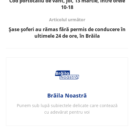
Cod portocaliu de vânt, joi, 13 martie, între orele
10-18
Articolul următor
Șase șoferi au rămas fără permis de conducere în
ultimele 24 de ore, în Brăila
Brăila Noastră
Punem sub lupă subiectele delicate care contează
cu adevărat pentru voi