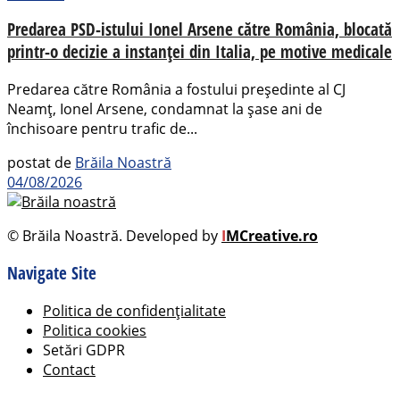
Predarea PSD-istului Ionel Arsene către România, blocată
printr-o decizie a instanței din Italia, pe motive medicale
Predarea către România a fostului președinte al CJ
Neamț, Ionel Arsene, condamnat la șase ani de
închisoare pentru trafic de...
postat de
Brăila Noastră
04/08/2026
© Brăila Noastră. Developed by
I
MCreative.ro
Navigate Site
Politica de confidențialitate
Politica cookies
Setări GDPR
Contact