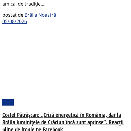
amical de tradiție...
postat de
Brăila Noastră
05/08/2026
Local
Costel Pătrășcan: „Criză energetică în România, dar la
Brăila luminițele de Crăciun încă sunt aprinse”. Reacții
pline de ironie pe Facebook