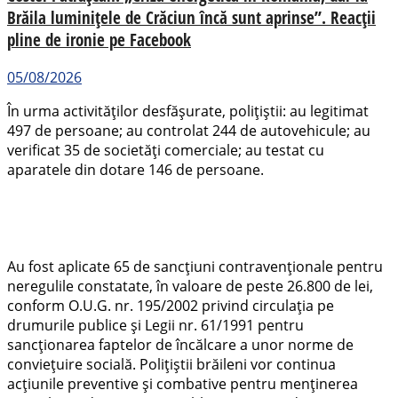
Brăila luminițele de Crăciun încă sunt aprinse”. Reacții
pline de ironie pe Facebook
05/08/2026
În urma activităților desfășurate, polițiștii: au legitimat
497 de persoane; au controlat 244 de autovehicule; au
verificat 35 de societăți comerciale; au testat cu
aparatele din dotare 146 de persoane.
Au fost aplicate 65 de sancțiuni contravenționale pentru
neregulile constatate, în valoare de peste 26.800 de lei,
conform O.U.G. nr. 195/2002 privind circulația pe
drumurile publice și Legii nr. 61/1991 pentru
sancționarea faptelor de încălcare a unor norme de
conviețuire socială. Polițiștii brăileni vor continua
acțiunile preventive și combative pentru menținerea