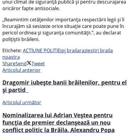
unui climat de siguranță publică și pentru descurajarea
oricăror fapte antisociale.
„Reamintim cetățenilor importanța respectării legii și îi
încurajăm să sesizeze orice situație care poate pune în
pericol ordinea și siguranța comunității.”, au declarat
polițiștii brăileni.
Etichete:
ACTIUNE POLITIE
ipj braila
razie
stiri braila
noastra
Share
Send
Tweet
Articolul anterior
Dragomir iubește banii brăilenilor, pentru el
și partid
Articolul următor
Nominalizarea lui Adrian Veștea pentru
funcția de premier declanșează un nou
conflict politic la Brăila. Alexandru Popa