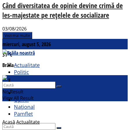
Când diversitatea de opinie devine crimă de
les-majestate pe rețelele de socializare
03/08/2026
Vezi mai multe
miercuri, august 5, 2026
31
°c
Brăila
Actualitate
Politic
Social
Contact
Sport
No Result
Cultural
View All Result
Opinii
Național
Pamflet
Acasă
Actualitate