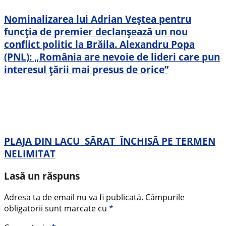
Nominalizarea lui Adrian Veștea pentru
funcția de premier declanșează un nou
conflict politic la Brăila. Alexandru Popa
(PNL): „România are nevoie de lideri care pun
interesul țării mai presus de orice”
PLAJA DIN LACU SĂRAT ÎNCHISĂ PE TERMEN
NELIMITAT
Lasă un răspuns
Adresa ta de email nu va fi publicată.
Câmpurile
obligatorii sunt marcate cu
*