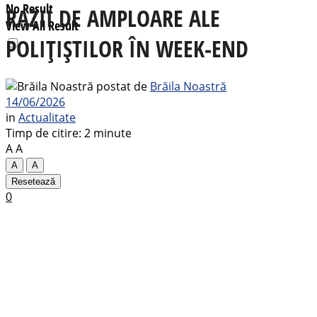
No Result
RAZII DE AMPLOARE ALE
View All Result
POLIȚIȘTILOR ÎN WEEK-END
postat de
Brăila Noastră
14/06/2026
in
Actualitate
Timp de citire: 2 minute
A
A
A
A
Resetează
0