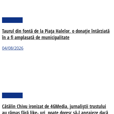
Actualitate
Taurul din fontă de la Piața Halelor, o donație întârziată
în a fi amplasată de municipalitate
04/08/2026
Actualitate
Cătălin Chivu ironizat de 4GMedia, jurnaliștii trustului
au rămas fără like- uri, poate doresc să-l angajeze dacă