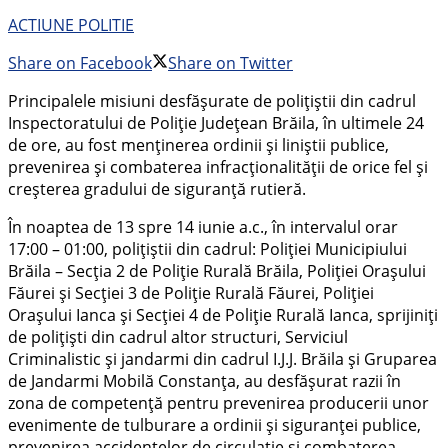
ACTIUNE POLITIE
Share on Facebook
Share on Twitter
Principalele misiuni desfășurate de polițiștii din cadrul
Inspectoratului de Poliție Județean Brăila, în ultimele 24
de ore, au fost menținerea ordinii și liniștii publice,
prevenirea și combaterea infracționalității de orice fel și
creșterea gradului de siguranță rutieră.
În noaptea de 13 spre 14 iunie a.c., în intervalul orar
17:00 – 01:00, polițiștii din cadrul: Poliției Municipiului
Brăila – Secția 2 de Poliție Rurală Brăila, Poliției Orașului
Făurei și Secției 3 de Poliție Rurală Făurei, Poliției
Orașului Ianca și Secției 4 de Poliție Rurală Ianca, sprijiniți
de polițiști din cadrul altor structuri, Serviciul
Criminalistic și jandarmi din cadrul I.J.J. Brăila și Gruparea
de Jandarmi Mobilă Constanța, au desfășurat razii în
zona de competență pentru prevenirea producerii unor
evenimente de tulburare a ordinii și siguranței publice,
prevenirea accidentelor de circulație și combaterea