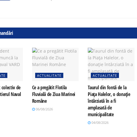
mandări
ATE
ACTUALITATE
ACTUALITATE
 colectiv de
Ce a pregătit Flotila
Taurul din fontă de la
tierul Naval
Fluvială de Ziua Marinei
Piața Halelor, o donație
Române
întârziată în a fi
amplasată de
06/08/2026
municipalitate
04/08/2026