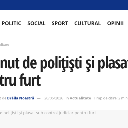
POLITIC
SOCIAL
SPORT
CULTURAL
OPINII
litate
nut de polițiști și plas
tru furt
t de
Brăila Noastră
20/06/2026
in
Actualitate
Timp de citire: 2 mi