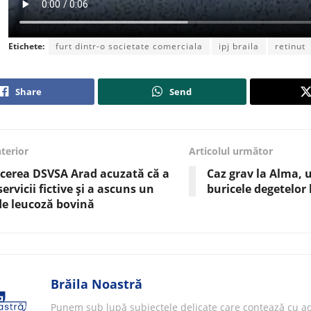
Etichete:
furt dintr-o societate comerciala
ipj braila
retinut
Share
Send
nterior
Articolul următor
cerea DSVSA Arad acuzată că a
Caz grav la Alma, u
servicii fictive și a ascuns un
buricele degetelor 
de leucoză bovină
Brăila Noastră
Punem sub lupă subiectele delicate care contează cu ad