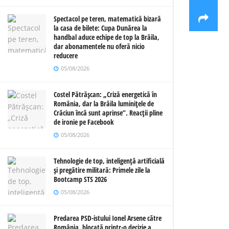
Spectacol pe teren, matematică bizară
la casa de bilete: Cupa Dunărea la
handbal aduce echipe de top la Brăila,
dar abonamentele nu oferă nicio
reducere
05/08/2026
Costel Pătrășcan: „Criză energetică în
România, dar la Brăila luminițele de
Crăciun încă sunt aprinse”. Reacții pline
de ironie pe Facebook
05/08/2026
Tehnologie de top, inteligență artificială
și pregătire militară: Primele zile la
Bootcamp STS 2026
05/08/2026
Predarea PSD-istului Ionel Arsene către
România, blocată printr-o decizie a