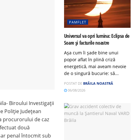
PAMFLET
Universul va opri lumina: Eclipsa de
Soare și facturile noastre
Așa cum îi șade bine unui
popor aflat în plină criză
energetică, mai aveam nevoie
de o singură bucurie: să...
POSTAT DE
BRĂILA NOASTRĂ
06/08/2026
ăila- Biroului Investigații
de Poliție Județean
a procurorului de caz
efectuat două
osar penal întocmit sub