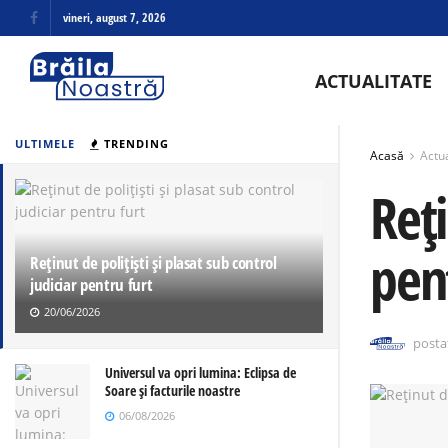
vineri, august 7, 2026
ACTUALITATE
ULTIMELE
TRENDING
Acasă
Actua
Reți
pen
Reținut de polițiști și plasat sub control
judiciar pentru furt
20/06/2026
posta
Universul va opri lumina: Eclipsa de
Soare și facturile noastre
06/08/2026