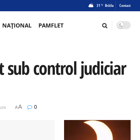
31
Brăila
Contact
°C
NAȚIONAL
PAMFLET
at sub control judiciar
A
0
nute
A