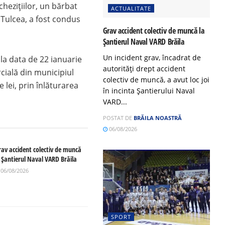
rchezițiilor, un bărbat
ACTUALITATE
 Tulcea, a fost condus
Grav accident colectiv de muncă la
Șantierul Naval VARD Brăila
Un incident grav, încadrat de
 la data de 22 ianuarie
autorități drept accident
rcială din municipiul
colectiv de muncă, a avut loc joi
 lei, prin înlăturarea
în incinta Șantierului Naval
VARD...
POSTAT DE
BRĂILA NOASTRĂ
06/08/2026
rav accident colectiv de muncă
a Șantierul Naval VARD Brăila
06/08/2026
SPORT