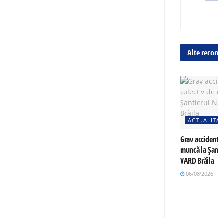
Alte reco
ACTUALIT
Grav accident
muncă la Șan
VARD Brăila
06/08/2026