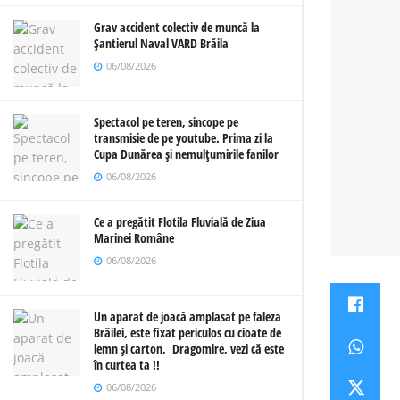
Grav accident colectiv de muncă la
Șantierul Naval VARD Brăila
06/08/2026
Spectacol pe teren, sincope pe
transmisie de pe youtube. Prima zi la
Cupa Dunărea și nemulțumirile fanilor
06/08/2026
Ce a pregătit Flotila Fluvială de Ziua
Marinei Române
06/08/2026
Un aparat de joacă amplasat pe faleza
Brăilei, este fixat periculos cu cioate de
lemn și carton, Dragomire, vezi că este
în curtea ta !!
06/08/2026