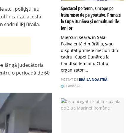
Spectacol pe teren, sincope pe
a.c., polițiștii au
transmisie de pe youtube. Prima zi
ul în cauză, acesta
la Cupa Dunărea și nemulțumirile
n cadrul IPJ Brăila.
fanilor
Miercuri seara, în Sala
Polivalentă din Brăila, s-au
disputat primele meciuri din
cadrul Cupei Dunărea la
handbal feminin. Clubul
 pe lângă Judecătoria
organizator,...
pentru o perioadă de 60
POSTAT DE
BRĂILA NOASTRĂ
06/08/2026