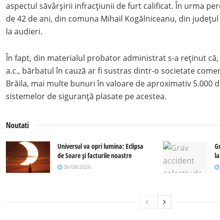
aspectul săvârșirii infracțiunii de furt calificat. În urma pe
de 42 de ani, din comuna Mihail Kogălniceanu, din județul
la audieri.
În fapt, din materialul probator administrat s-a reținut că,
a.c., bărbatul în cauză ar fi sustras dintr-o societate come
Brăila, mai multe bunuri în valoare de aproximativ 5.000 de
sistemelor de siguranță plasate pe acestea.
Noutati
Universul va opri lumina: Eclipsa
G
de Soare și facturile noastre
l
06/08/2026