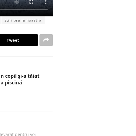
stiri braila noastra
Tweet
n copil și-a tăiat
la piscină
evărat pentru voi