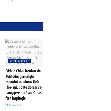
ACTUALITATE
Cătălin Chivu ironizat de
4GMedia, jurnaliștii
trustului au rămas fără
like- uri, poate doresc să-
l angajeze dacă au rămas
fără inspirație
31/07/2026