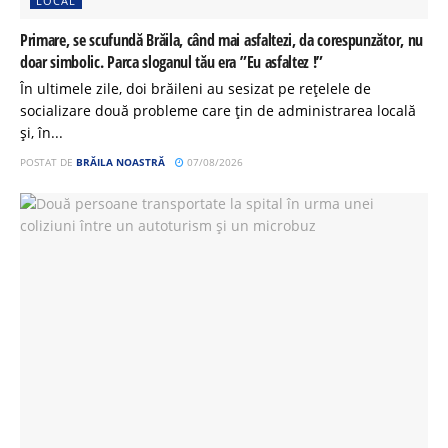
LOCAL
Primare, se scufundă Brăila, când mai asfaltezi, da corespunzător, nu
doar simbolic. Parca sloganul tău era ”Eu asfaltez !”
În ultimele zile, doi brăileni au sesizat pe rețelele de
socializare două probleme care țin de administrarea locală
și, în...
POSTAT DE
BRĂILA NOASTRĂ
07/08/2026