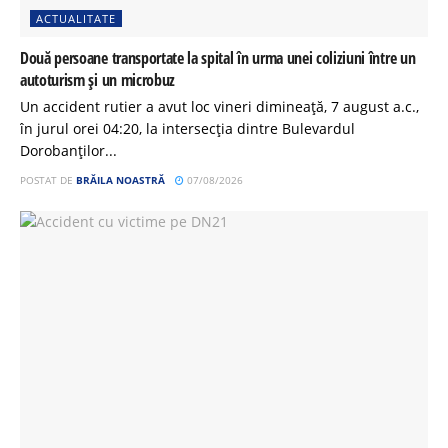
ACTUALITATE
Două persoane transportate la spital în urma unei coliziuni între un
autoturism și un microbuz
Un accident rutier a avut loc vineri dimineață, 7 august a.c.,
în jurul orei 04:20, la intersecția dintre Bulevardul
Dorobanților...
POSTAT DE
BRĂILA NOASTRĂ
07/08/2026