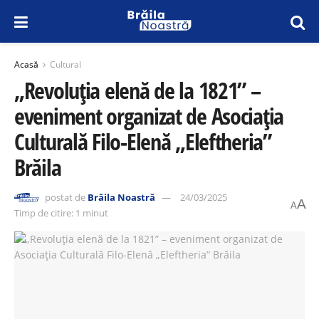
Acasă
Cultural
„Revoluția elenă de la 1821” –
eveniment organizat de Asociația
Culturală Filo-Elenă „Eleftheria”
Brăila
postat de
Brăila Noastră
24/03/2025
A
A
Timp de citire: 1 minut