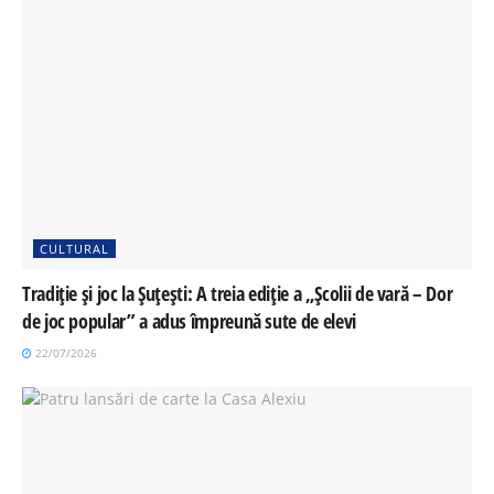
CULTURAL
Tradiție și joc la Șuțești: A treia ediție a „Școlii de vară – Dor
de joc popular” a adus împreună sute de elevi
22/07/2026