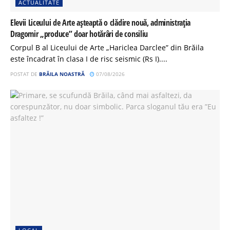
ACTUALITATE
Elevii Liceului de Arte așteaptă o clădire nouă, administrația
Dragomir „produce” doar hotărâri de consiliu
Corpul B al Liceului de Arte „Hariclea Darclee” din Brăila
este încadrat în clasa I de risc seismic (Rs I)....
POSTAT DE
BRĂILA NOASTRĂ
07/08/2026