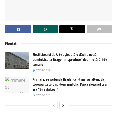
Noutati
Elevii Liceului de Arte așteaptă o clădire nouă,
administrația Dragomir „produce” doar hotărâri de
consiliu
07/08/2026
Primare, se scufundă Brăila, când mai asfaltezi, da
corespunzător, nu doar simbolic. Parca sloganul tău
era ”Eu asfaltez !”
07/08/2026