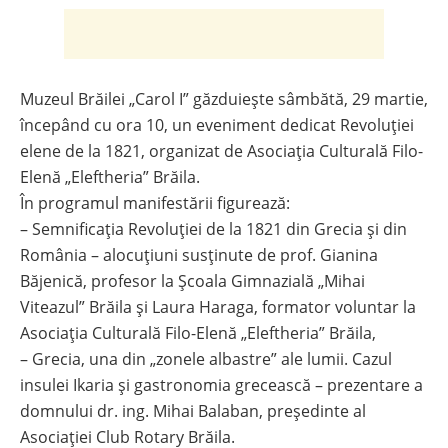
Muzeul Brăilei „Carol I” găzduiește sâmbătă, 29 martie,
începând cu ora 10, un eveniment dedicat Revoluției
elene de la 1821, organizat de Asociația Culturală Filo-
Elenă „Eleftheria” Brăila.
În programul manifestării figurează:
– Semnificația Revoluției de la 1821 din Grecia și din
România – alocuțiuni susținute de prof. Gianina
Băjenică, profesor la Școala Gimnazială „Mihai
Viteazul” Brăila și Laura Haraga, formator voluntar la
Asociația Culturală Filo-Elenă „Eleftheria” Brăila,
– Grecia, una din „zonele albastre” ale lumii. Cazul
insulei Ikaria și gastronomia grecească – prezentare a
domnului dr. ing. Mihai Balaban, președinte al
Asociației Club Rotary Brăila.