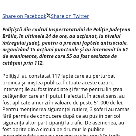
Share on Facebook
Share on Twitter
Polițiștii din cadrul Inspectoratului de Poliție Județean
Brăila, în ultimele 24 de ore, au acționat, la nivelul
întregului județ, pentru a preveni faptele antisociale,
organizând 15 acțiuni punctuale și au intervenit la 61
de evenimente, dintre care 55 au fost sesizate de
cetățeni prin 112.
Polițiștii au constatat 117 fapte care au perturbat
ordinea și liniștea publică. În toate aceste cazuri,
intervențiile au fost imediate și ferme pentru liniștea
cetățenilor care ar fi putut fi afectați. În acest sens, au
fost aplicate amenzi în valoare de peste 51.000 de lei.
Pentru menținerea siguranței rutiere, 3 șoferi au rămas
fără permis de conducere după ce au pus în pericol
siguranța altor participanți la trafic. De asemenea, au
fost oprite din a circula pe drumurile publice
autovehiculele care nu prezentau siguranță în trafic.