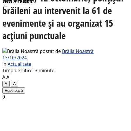
View All Result
brăileni au intervenit la 61 de
evenimente și au organizat 15
acțiuni punctuale
postat de
Brăila Noastră
13/10/2024
in
Actualitate
Timp de citire: 3 minute
A
A
A
A
Resetează
0