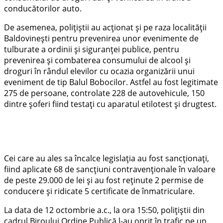
conducătorilor auto.
De asemenea, polițiștii au acționat și pe raza localității
Baldovinești pentru prevenirea unor evenimente de
tulburate a ordinii și siguranței publice, pentru
prevenirea și combaterea consumului de alcool și
droguri în rândul elevilor cu ocazia organizării unui
eveniment de tip Balul Bobocilor. Astfel au fost legitimate
275 de persoane, controlate 228 de autovehicule, 150
dintre șoferi fiind testați cu aparatul etilotest și drugtest.
Cei care au ales sa încalce legislația au fost sancționați,
fiind aplicate 68 de sancțiuni contravenționale în valoare
de peste 29.000 de lei și au fost reținute 2 permise de
conducere și ridicate 5 certificate de înmatriculare.
La data de 12 octombrie a.c., la ora 15:50, polițiștii din
cadrul Biroului Ordine Publică l-au oprit în trafic pe un