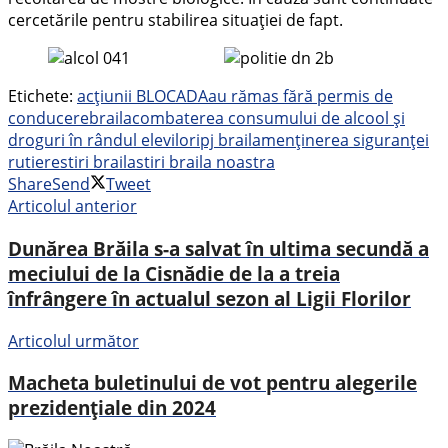
cercetările pentru stabilirea situației de fapt.
Etichete:
acțiunii BLOCADA
au rămas fără permis de
conducere
braila
combaterea consumului de alcool și
droguri în rândul elevilor
ipj braila
menținerea siguranței
rutiere
stiri braila
stiri braila noastra
Share
Send
Tweet
Articolul anterior
Dunărea Brăila s-a salvat în ultima secundă a
meciului de la Cisnădie de la a treia
înfrângere în actualul sezon al Ligii Florilor
Articolul următor
Macheta buletinului de vot pentru alegerile
prezidențiale din 2024