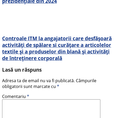
prezidențiale din 2024
Controale ITM la angajatorii care desfăşoară
activități de spălare si curățare a articolelor
textile și a produselor din blană și activități
de întreținere corporală
Lasă un răspuns
Adresa ta de email nu va fi publicată.
Câmpurile
obligatorii sunt marcate cu
*
Comentariu
*