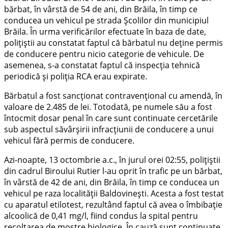
bărbat, în vârstă de 54 de ani, din Brăila, în timp ce
conducea un vehicul pe strada Școlilor din municipiul
Brăila. În urma verificărilor efectuate în baza de date,
polițiștii au constatat faptul că bărbatul nu deține permis
de conducere pentru nicio categorie de vehicule. De
asemenea, s-a constatat faptul că inspecția tehnică
periodică și poliția RCA erau expirate.
Bărbatul a fost sancționat contravențional cu amendă, în
valoare de 2.485 de lei. Totodată, pe numele său a fost
întocmit dosar penal în care sunt continuate cercetările
sub aspectul săvârșirii infracțiunii de conducere a unui
vehicul fără permis de conducere.
Azi-noapte, 13 octombrie a.c., în jurul orei 02:55, polițiștii
din cadrul Biroului Rutier l-au oprit în trafic pe un bărbat,
în vârstă de 42 de ani, din Brăila, în timp ce conducea un
vehicul pe raza localității Baldovinești. Acesta a fost testat
cu aparatul etilotest, rezultând faptul că avea o îmbibație
alcoolică de 0,41 mg/l, fiind condus la spital pentru
recoltarea de mostre biologice. În cauză sunt continuate