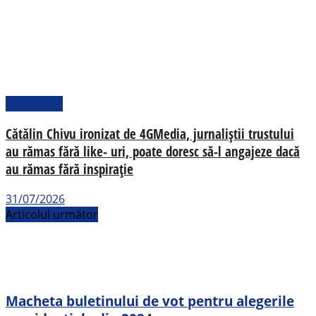
Actualitate
Cătălin Chivu ironizat de 4GMedia, jurnaliștii trustului
au rămas fără like- uri, poate doresc să-l angajeze dacă
au rămas fără inspirație
31/07/2026
Articolul următor
Macheta buletinului de vot pentru alegerile