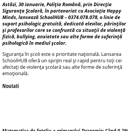
Astăzi, 30 ianuarie, Poliția Română, prin Direcția
Siguranța Școlară, în parteneriat cu Asociația Happy
Minds, lansează SchoolHUB – 0374.078.078, o linie de
suport psihologic gratuită, dedicată elevilor, părinților
și profesorilor care se confruntă cu situații de violență
fizică, bullying, anxietate sau alte forme de suferință
psihologică în mediul școlar.
Siguranța în școli este o prioritate națională. Lansarea
SchoolHUB oferă un sprijin real și rapid pentru toți cei
afectați de violența școlară sau alte forme de suferință
emoțională.
Noutati
Matematica de fotoliu a primarului Dragomir: Când 0,2%