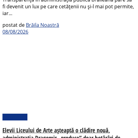
fi devenit un lux pe care cetățenii nu și-l mai pot permite,
iar...
postat de
Brăila Noastră
08/08/2026
Actualitate
Elevii Liceului de Arte așteaptă o clădire nouă,
administrația Dragomir „produce” doar hotărâri de