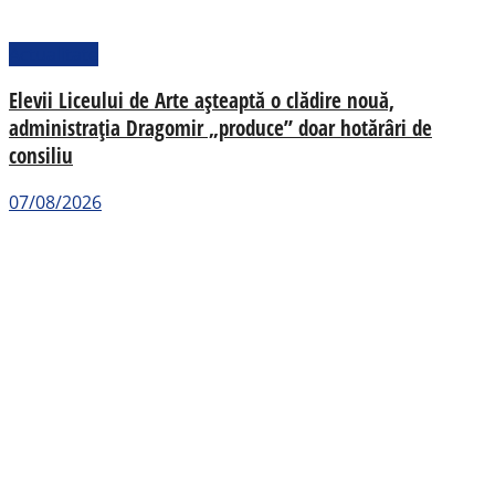
Actualitate
Elevii Liceului de Arte așteaptă o clădire nouă,
administrația Dragomir „produce” doar hotărâri de
consiliu
07/08/2026