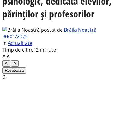
psihologic, dedicată elevilor,
părinților și profesorilor
postat de
Brăila Noastră
30/01/2025
in
Actualitate
Timp de citire: 2 minute
A
A
A
A
Resetează
0