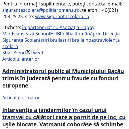
Pentru informații suplimentare, puteți contacta: e-mail:
sigurantascolara@politiaromana.ro
, telefon: +40(021)
208 25 25, site:
www.sigurantascolara.ro
Etichete:
în parteneriat cu Asociația Happy
Minds
lansează SchoolHUB
Poliția Română
prin Direcția
Siguranța Școlară
stiri braila
stiri braila noastra
violența
școlară
Share
Send
Tweet
Articolul anterior
Administratorul public al Municipiului Bacău
trimis în judecată pentru fraude cu fonduri
europene
Articolul următor
Intervenție a jandarmilor în cazul unui
tramvai cu călători care a pornit de pe loc, cu
ușile blocate. Vatmanul coborâse să schimbe