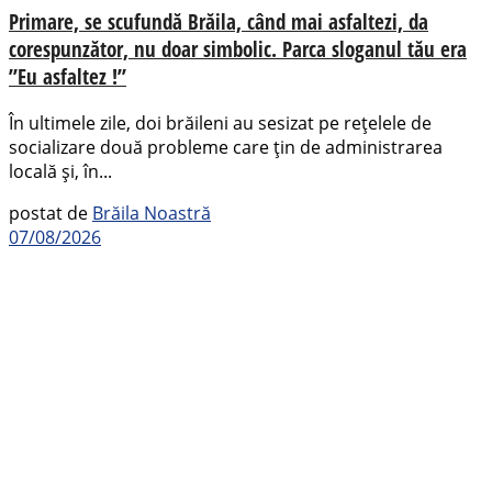
Primare, se scufundă Brăila, când mai asfaltezi, da
corespunzător, nu doar simbolic. Parca sloganul tău era
”Eu asfaltez !”
În ultimele zile, doi brăileni au sesizat pe rețelele de
socializare două probleme care țin de administrarea
locală și, în...
postat de
Brăila Noastră
07/08/2026