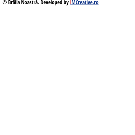
© Brăila Noastră. Developed by
I
MCreative.ro