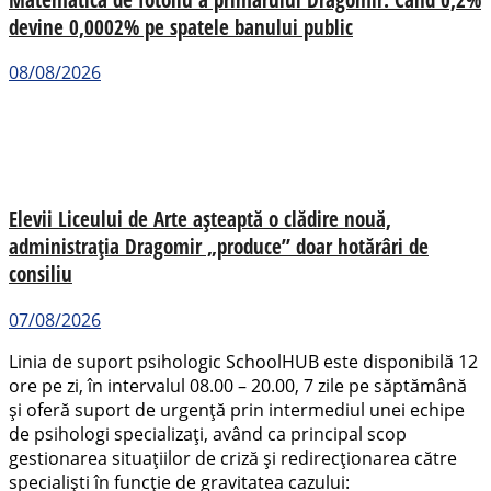
devine 0,0002% pe spatele banului public
08/08/2026
Elevii Liceului de Arte așteaptă o clădire nouă,
administrația Dragomir „produce” doar hotărâri de
consiliu
07/08/2026
Linia de suport psihologic SchoolHUB este disponibilă 12
ore pe zi, în intervalul 08.00 – 20.00, 7 zile pe săptămână
și oferă suport de urgență prin intermediul unei echipe
de psihologi specializați, având ca principal scop
gestionarea situațiilor de criză și redirecționarea către
specialiști în funcție de gravitatea cazului: