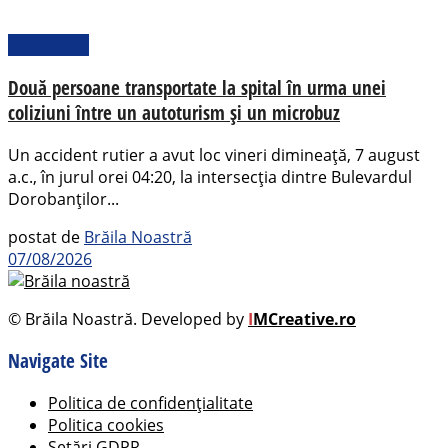
Actualitate
Două persoane transportate la spital în urma unei
coliziuni între un autoturism și un microbuz
Un accident rutier a avut loc vineri dimineață, 7 august
a.c., în jurul orei 04:20, la intersecția dintre Bulevardul
Dorobanților...
postat de
Brăila Noastră
07/08/2026
© Brăila Noastră. Developed by
I
MCreative.ro
Navigate Site
Politica de confidențialitate
Politica cookies
Setări GDPR