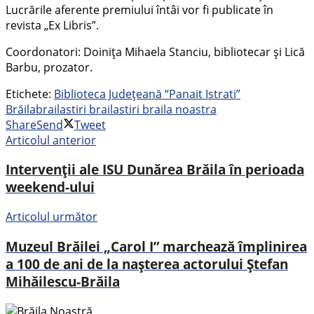
Lucrările aferente premiului întâi vor fi publicate în
revista „Ex Libris”.
Coordonatori: Doinița Mihaela Stanciu, bibliotecar și Lică
Barbu, prozator.
Etichete:
Biblioteca Județeană “Panait Istrati”
Brăila
braila
stiri braila
stiri braila noastra
Share
Send
Tweet
Articolul anterior
Intervenții ale ISU Dunărea Brăila în perioada
weekend-ului
Articolul următor
Muzeul Brăilei „Carol I” marchează împlinirea
a 100 de ani de la nașterea actorului Ștefan
Mihăilescu-Brăila