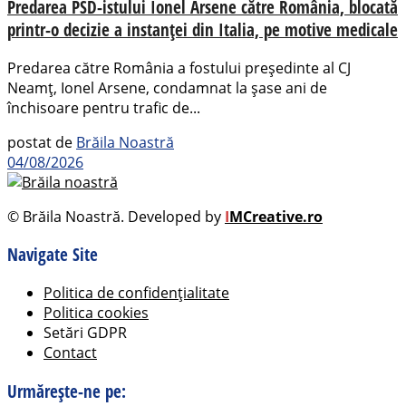
Predarea PSD-istului Ionel Arsene către România, blocată
printr-o decizie a instanței din Italia, pe motive medicale
Predarea către România a fostului președinte al CJ
Neamț, Ionel Arsene, condamnat la șase ani de
închisoare pentru trafic de...
postat de
Brăila Noastră
04/08/2026
© Brăila Noastră. Developed by
I
MCreative.ro
Navigate Site
Politica de confidențialitate
Politica cookies
Setări GDPR
Contact
Urmărește-ne pe: