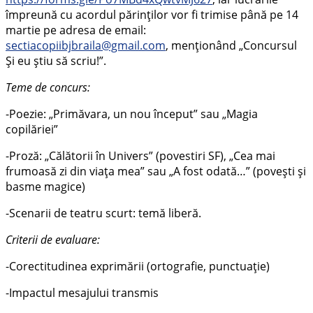
împreună cu acordul părinților vor fi trimise până pe 14
martie pe adresa de email:
sectiacopiibjbraila@gmail.com
, menționând „Concursul
Și eu știu să scriu!”.
Teme de concurs:
-Poezie: „Primăvara, un nou început” sau „Magia
copilăriei”
-Proză: „Călătorii în Univers” (povestiri SF), „Cea mai
frumoasă zi din viaţa mea” sau „A fost odată…” (povești și
basme magice)
-Scenarii de teatru scurt: temă liberă.
Criterii de evaluare:
-Corectitudinea exprimării (ortografie, punctuație)
-Impactul mesajului transmis