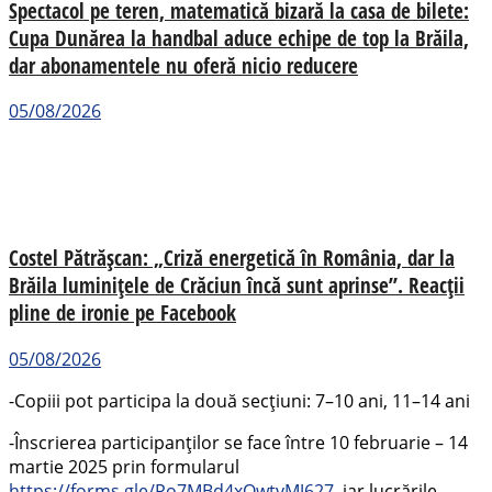
Spectacol pe teren, matematică bizară la casa de bilete:
Cupa Dunărea la handbal aduce echipe de top la Brăila,
dar abonamentele nu oferă nicio reducere
05/08/2026
Costel Pătrășcan: „Criză energetică în România, dar la
Brăila luminițele de Crăciun încă sunt aprinse”. Reacții
pline de ironie pe Facebook
05/08/2026
-Copiii pot participa la două secţiuni: 7–10 ani, 11–14 ani
-Înscrierea participanților se face între 10 februarie – 14
martie 2025 prin formularul
https://forms.gle/Po7MBd4xQwtvMJ627
, iar lucrările