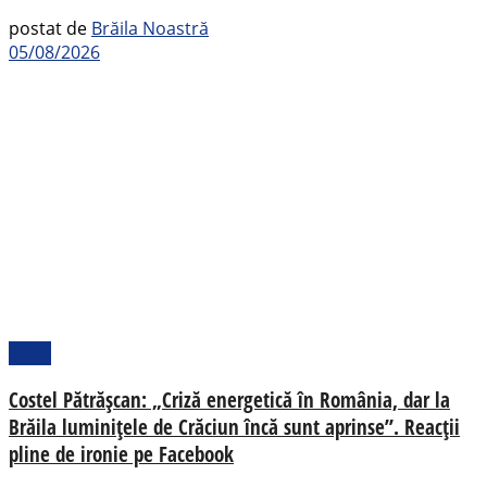
postat de
Brăila Noastră
05/08/2026
Local
Costel Pătrășcan: „Criză energetică în România, dar la
Brăila luminițele de Crăciun încă sunt aprinse”. Reacții
pline de ironie pe Facebook