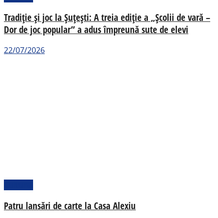
Tradiție și joc la Șuțești: A treia ediție a „Școlii de vară –
Dor de joc popular” a adus împreună sute de elevi
22/07/2026
Cultural
Patru lansări de carte la Casa Alexiu