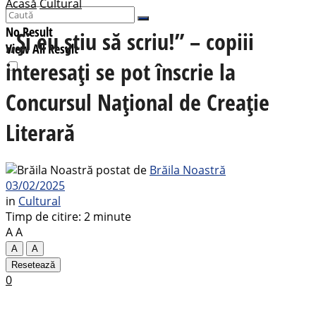
Acasă
Cultural
No Result
„Şi eu ştiu să scriu!” – copiii
View All Result
interesați se pot înscrie la
Concursul Naţional de Creaţie
Literară
postat de
Brăila Noastră
03/02/2025
in
Cultural
Timp de citire: 2 minute
A
A
A
A
Resetează
0