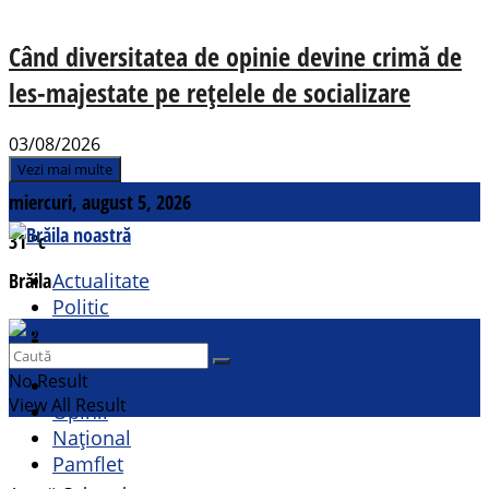
Când diversitatea de opinie devine crimă de
les-majestate pe rețelele de socializare
03/08/2026
Vezi mai multe
miercuri, august 5, 2026
31
°c
Brăila
Actualitate
Politic
Social
Contact
Sport
No Result
Cultural
View All Result
Opinii
Național
Pamflet