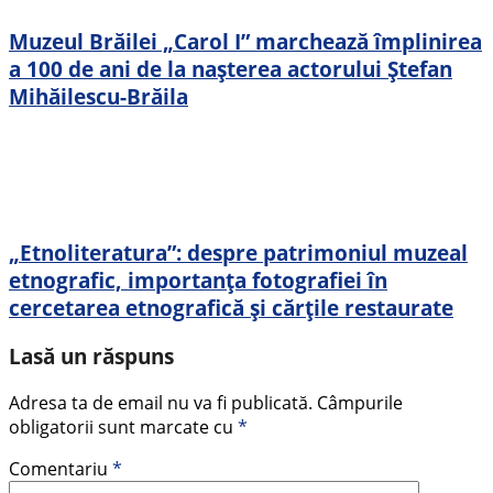
Muzeul Brăilei „Carol I” marchează împlinirea
a 100 de ani de la nașterea actorului Ștefan
Mihăilescu-Brăila
„Etnoliteratura”: despre patrimoniul muzeal
etnografic, importanța fotografiei în
cercetarea etnografică și cărțile restaurate
Lasă un răspuns
Adresa ta de email nu va fi publicată.
Câmpurile
obligatorii sunt marcate cu
*
Comentariu
*