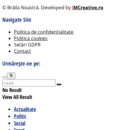
© Brăila Noastră. Developed by
I
MCreative.ro
Navigate Site
Politica de confidențialitate
Politica cookies
Setări GDPR
Contact
Urmărește-ne pe:
No Result
View All Result
Actualitate
Politic
Social