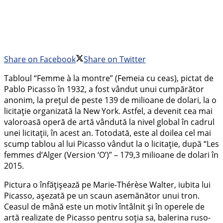
Share on Facebook
Share on Twitter
Tabloul “Femme à la montre” (Femeia cu ceas), pictat de
Pablo Picasso în 1932, a fost vândut unui cumpărător
anonim, la prețul de peste 139 de milioane de dolari, la o
licitație organizată la New York. Astfel, a devenit cea mai
valoroasă operă de artă vândută la nivel global în cadrul
unei licitații, în acest an. Totodată, este al doilea cel mai
scump tablou al lui Picasso vândut la o licitație, după “Les
femmes d’Alger (Version ‘O’)” – 179,3 milioane de dolari în
2015.
Pictura o înfățișează pe Marie-Thérèse Walter, iubita lui
Picasso, așezată pe un scaun asemănător unui tron.
Ceasul de mână este un motiv întâlnit și în operele de
artă realizate de Picasso pentru soția sa, balerina ruso-