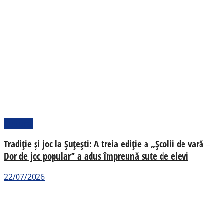
Cultural
Tradiție și joc la Șuțești: A treia ediție a „Școlii de vară –
Dor de joc popular” a adus împreună sute de elevi
22/07/2026