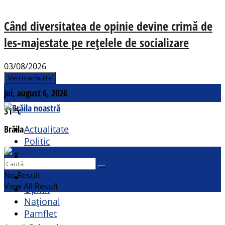
Când diversitatea de opinie devine crimă de
les-majestate pe rețelele de socializare
03/08/2026
Vezi mai multe
joi, august 6, 2026
31
°c
Brăila
Actualitate
Politic
Social
Contact
Sport
No Result
Cultural
View All Result
Opinii
Național
Pamflet