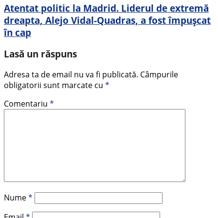
Atentat politic la Madrid. Liderul de extremă
dreapta, Alejo Vidal-Quadras, a fost împușcat
în cap
Lasă un răspuns
Adresa ta de email nu va fi publicată.
Câmpurile
obligatorii sunt marcate cu
*
Comentariu
*
Nume
*
Email
*