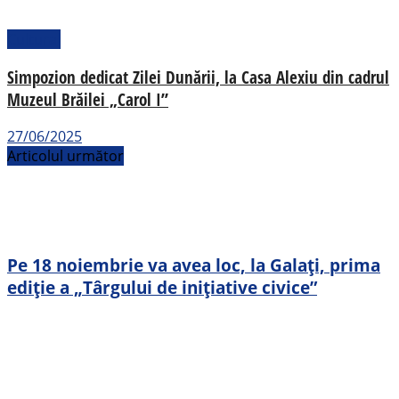
Cultural
Simpozion dedicat Zilei Dunării, la Casa Alexiu din cadrul
Muzeul Brăilei „Carol I”
27/06/2025
Articolul următor
Pe 18 noiembrie va avea loc, la Galați, prima
ediție a „Târgului de inițiative civice”