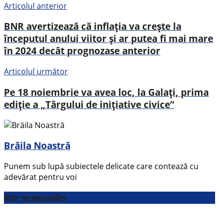
Articolul anterior
BNR avertizează că inflația va crește la
începutul anului viitor și ar putea fi mai mare
în 2024 decât prognozase anterior
Articolul următor
Pe 18 noiembrie va avea loc, la Galați, prima
ediție a „Târgului de inițiative civice”
Brăila Noastră
Punem sub lupă subiectele delicate care contează cu
adevărat pentru voi
Alte recomandări