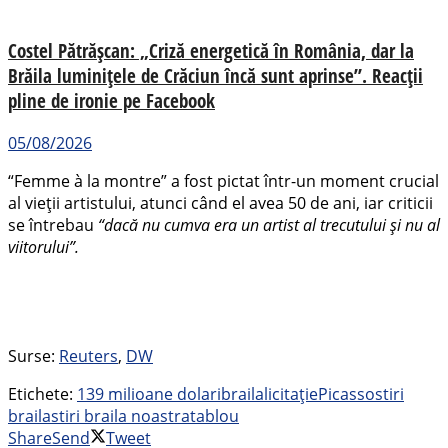
Costel Pătrășcan: „Criză energetică în România, dar la
Brăila luminițele de Crăciun încă sunt aprinse”. Reacții
pline de ironie pe Facebook
05/08/2026
“Femme à la montre” a fost pictat într-un moment crucial
al vieții artistului, atunci când el avea 50 de ani, iar criticii
se întrebau
“dacă nu cumva era un artist al trecutului și nu al
viitorului”.
Surse:
Reuters
,
DW
Etichete:
139 milioane dolari
braila
licitație
Picasso
stiri
braila
stiri braila noastra
tablou
Share
Send
Tweet