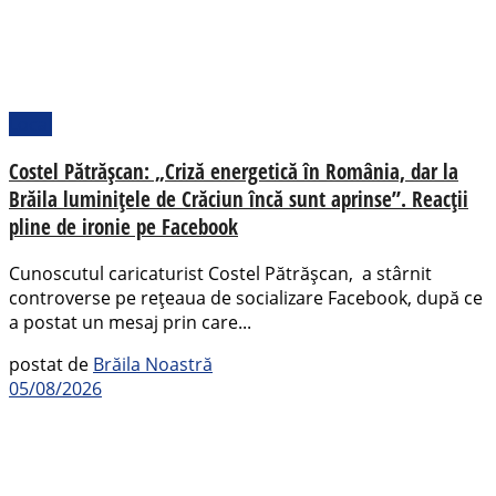
Local
Costel Pătrășcan: „Criză energetică în România, dar la
Brăila luminițele de Crăciun încă sunt aprinse”. Reacții
pline de ironie pe Facebook
Cunoscutul caricaturist Costel Pătrășcan, a stârnit
controverse pe rețeaua de socializare Facebook, după ce
a postat un mesaj prin care...
postat de
Brăila Noastră
05/08/2026