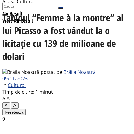
Acasă
Cultural
No Result
Tabloul “Femme à la montre” al
View All Result
lui Picasso a fost vândut la o
licitație cu 139 de milioane de
dolari
postat de
Brăila Noastră
09/11/2023
in
Cultural
Timp de citire: 1 minut
A
A
A
A
Resetează
0