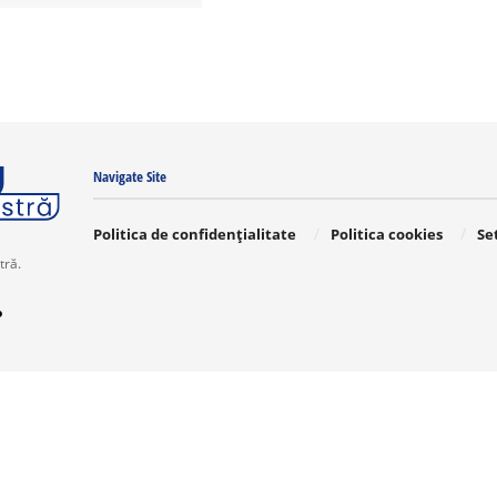
Navigate Site
Politica de confidențialitate
Politica cookies
Se
tră.
o