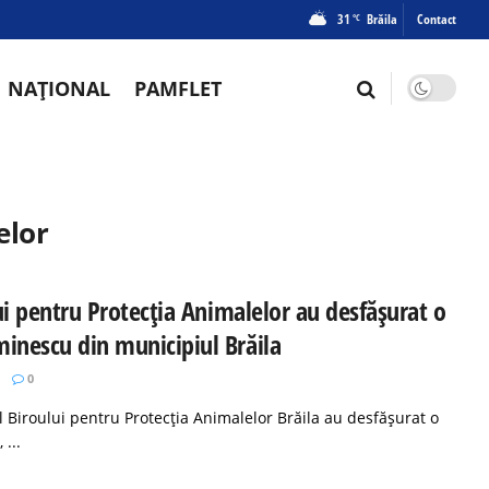
31
Brăila
Contact
°C
NAȚIONAL
PAMFLET
elor
lui pentru Protecția Animalelor au desfășurat o
minescu din municipiul Brăila
0
adrul Biroului pentru Protecția Animalelor Brăila au desfășurat o
...