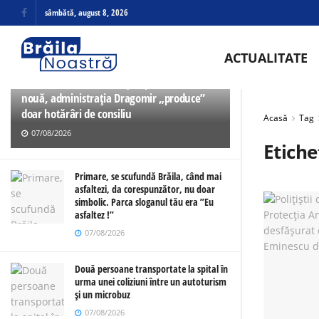
sâmbătă, august 8, 2026
ULTIMELE
TRENDING
ACTUALITATE
Elevii Liceului de Arte așteaptă o clădire
nouă, administrația Dragomir „produce”
doar hotărâri de consiliu
Acasă
Tag
07/08/2026
Etiche
Primare, se scufundă Brăila, când mai
asfaltezi, da corespunzător, nu doar
simbolic. Parca sloganul tău era ”Eu
asfaltez !”
07/08/2026
Două persoane transportate la spital în
urma unei coliziuni între un autoturism
și un microbuz
07/08/2026