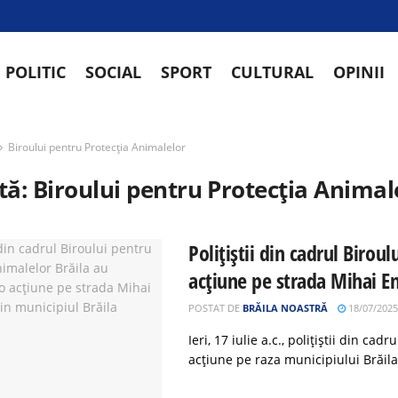
POLITIC
SOCIAL
SPORT
CULTURAL
OPINII
Biroului pentru Protecția Animalelor
tă:
Biroului pentru Protecția Animal
Polițiștii din cadrul Birou
acțiune pe strada Mihai E
POSTAT DE
BRĂILA NOASTRĂ
18/07/2025
Ieri, 17 iulie a.c., polițiștii din c
acțiune pe raza municipiului Brăila, 