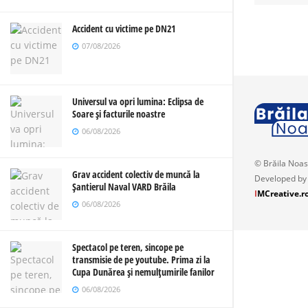
Accident cu victime pe DN21
07/08/2026
Universul va opri lumina: Eclipsa de
Soare și facturile noastre
06/08/2026
© Brăila Noas
Grav accident colectiv de muncă la
Developed by
Șantierul Naval VARD Brăila
I
MCreative.r
06/08/2026
Spectacol pe teren, sincope pe
transmisie de pe youtube. Prima zi la
Cupa Dunărea și nemulțumirile fanilor
06/08/2026