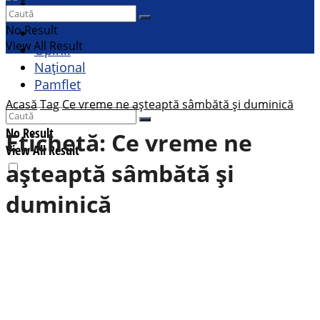
Contact
Sport
No Result
Cultural
View All Result
Opinii
Național
Pamflet
Acasă
Tag
Ce vreme ne așteaptă sâmbătă și duminică
No Result
Etichetă:
Ce vreme ne
View All Result
așteaptă sâmbătă și
duminică