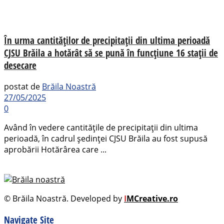
În urma cantităților de precipitații din ultima perioadă
CJSU Brăila a hotărât să se pună în funcţiune 16 staţii de
desecare
postat de
Brăila Noastră
27/05/2025
0
Având în vedere cantitățile de precipitații din ultima
perioadă, în cadrul ședinței CJSU Brăila au fost supusă
aprobării Hotărârea care ...
© Brăila Noastră. Developed by
I
MCreative.ro
Navigate Site