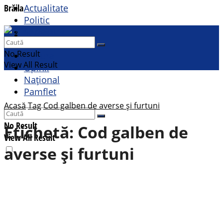
Brăila
Actualitate
Politic
Social
Contact
Sport
No Result
Cultural
View All Result
Opinii
Național
Pamflet
Acasă
Tag
Cod galben de averse și furtuni
No Result
Etichetă:
Cod galben de
View All Result
averse și furtuni