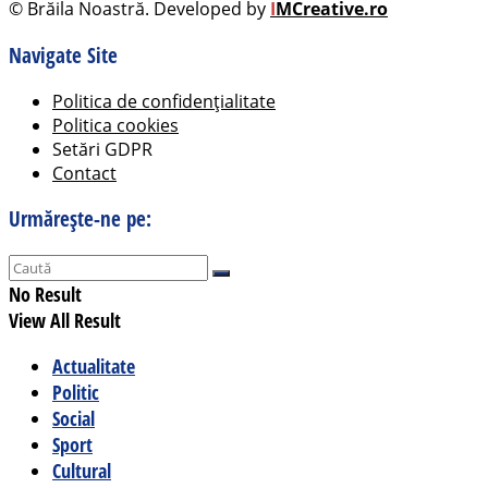
© Brăila Noastră. Developed by
I
MCreative.ro
Navigate Site
Politica de confidențialitate
Politica cookies
Setări GDPR
Contact
Urmărește-ne pe:
No Result
View All Result
Actualitate
Politic
Social
Sport
Cultural