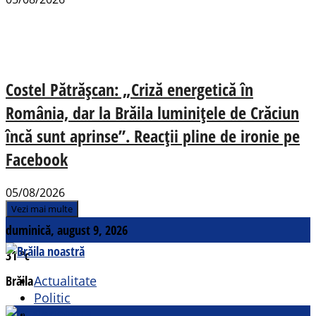
Costel Pătrășcan: „Criză energetică în
România, dar la Brăila luminițele de Crăciun
încă sunt aprinse”. Reacții pline de ironie pe
Facebook
05/08/2026
Vezi mai multe
duminică, august 9, 2026
31
°c
Brăila
Actualitate
Politic
Social