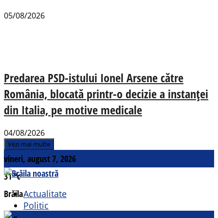
05/08/2026
Predarea PSD-istului Ionel Arsene către
România, blocată printr-o decizie a instanței
din Italia, pe motive medicale
04/08/2026
Vezi mai multe
vineri, august 7, 2026
31
°c
Brăila
Actualitate
Politic
Social