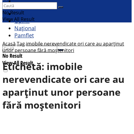
Contact
Sport
No Result
Cultural
View All Result
Opinii
Național
Pamflet
Acasă
Tag
imobile nerevendicate ori care au aparținut
unor persoane fără moștenitori
No Result
View All Result
Etichetă:
imobile
nerevendicate ori care au
aparținut unor persoane
fără moștenitori