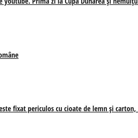
e youtube. Prima zi la Cupa Dunărea și nemulțum
 Române
ste fixat periculos cu cioate de lemn și carton,