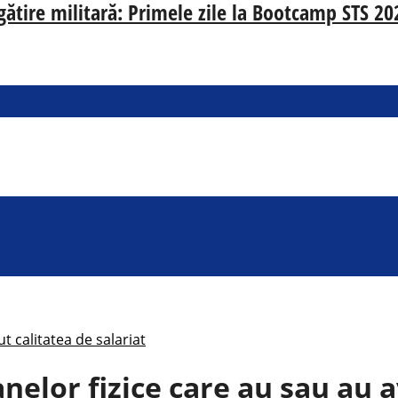
egătire militară: Primele zile la Bootcamp STS 20
t calitatea de salariat
elor fizice care au sau au av