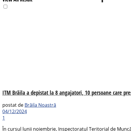
ITM Brăila a depistat la 8 angajatori, 10 persoane care p
postat de
Brăila Noastră
04/12/2024
1
În cursul lunii noiembrie, Inspectoratul Teritorial de Muncă B