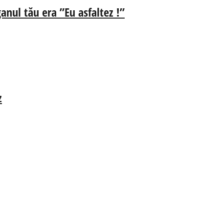
anul tău era ”Eu asfaltez !”
z