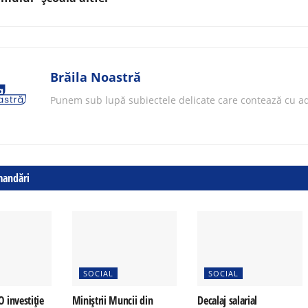
Brăila Noastră
Punem sub lupă subiectele delicate care contează cu ad
mandări
SOCIAL
SOCIAL
O investiție
Miniștrii Muncii din
Decalaj salarial