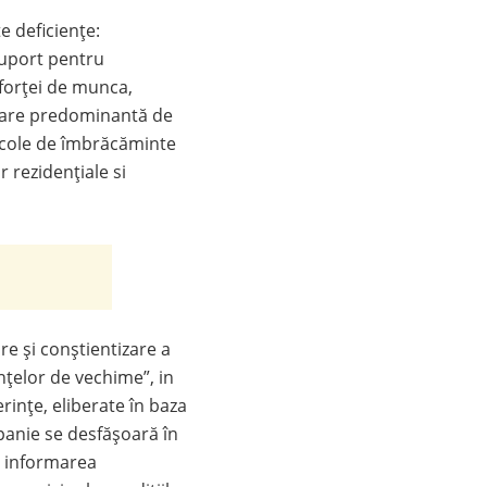
e deficiențe:
 suport pentru
 forței de munca,
zare predominantă de
ticole de îmbrăcăminte
r rezidențiale si
e şi conștientizare a
ințelor de vechime”, in
erințe, eliberate în baza
panie se desfășoară în
v informarea