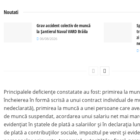
Noutati
Grav accident colectiv de muncă
S
la Șantierul Naval VARD Brăila
t
zi
06/08/2026
n
Principalele deficiențe constatate au fost: primirea la mu
încheierea în formă scrisă a unui contract individual de
nedeclarată), primirea la muncă a unei persoane care avea
de muncă suspendat, acordarea unui salariu net mai mare 
evidenţiat în ştatele de plată a salariilor şi în declaraţia lu
de plată a contribuţiilor sociale, impozitul pe venit şi evi