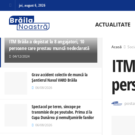
joi, august 6, 2026
ULTIMELE
TRENDING
ACTUALITATE
ITM Brăila a depistat la 8 angajatori, 10
Acasă
Soci
persoane care prestau muncă nedeclarată
04/12/2024
ITM 
Grav accident colectiv de muncă la
per
Șantierul Naval VARD Brăila
06/08/2026
posta
Spectacol pe teren, sincope pe
transmisie de pe youtube. Prima zi la
Cupa Dunărea și nemulțumirile fanilor
06/08/2026