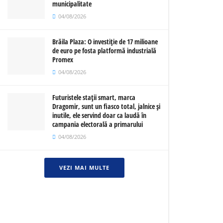
municipalitate
04/08/2026
Brăila Plaza: O investiție de 17 milioane
de euro pe fosta platformă industrială
Promex
04/08/2026
Futuristele stații smart, marca
Dragomir, sunt un fiasco total, jalnice și
inutile, ele servind doar ca laudă în
campania electorală a primarului
04/08/2026
VEZI MAI MULTE