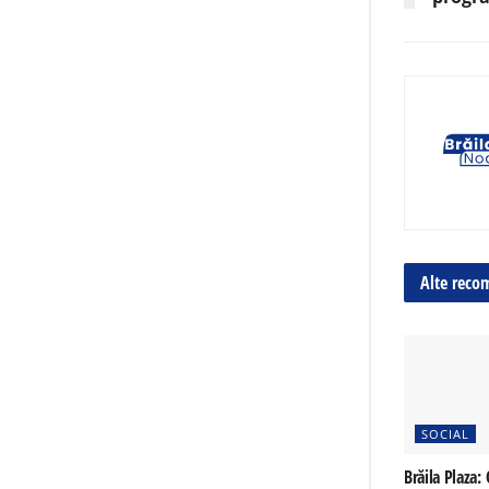
Alte reco
SOCIAL
Brăila Plaza: 