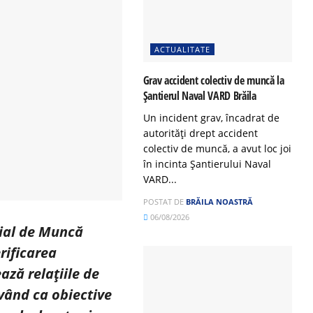
ACTUALITATE
Grav accident colectiv de muncă la
Șantierul Naval VARD Brăila
Un incident grav, încadrat de
autorități drept accident
colectiv de muncă, a avut loc joi
în incinta Șantierului Naval
VARD...
POSTAT DE
BRĂILA NOASTRĂ
06/08/2026
rial de Muncă
rificarea
ază relațiile de
vând ca obiective