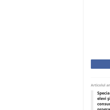
Articolul a
Specia
elevi 
consum
progra