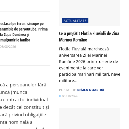
ACTUALITATE
pectacol pe teren, sincope pe
ransmisie de pe youtube. Prima
Ce a pregătit Flotila Fluvială de Ziua
 la Cupa Dunărea și
Marinei Române
emulțumirile fanilor
06/08/2026
Flotila Fluvială marchează
aniversarea Zilei Marinei
Române 2026 printr-o serie de
evenimente la care vor
participa marinari militari, nave
militare...
ncă a persoanelor fără
POSTAT DE
BRĂILA NOASTRĂ
 muncă (munca
06/08/2026
 contractul individual
decât cel constituit şi
nară privind obligaţiile
denţa nominală a