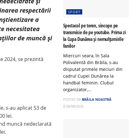
nedeclarate și
inarea respectării
SPORT
nștientizare a
Spectacol pe teren, sincope pe
ște necesitatea
transmisie de pe youtube. Prima zi
ațiilor de muncă și
la Cupa Dunărea și nemulțumirile
fanilor
Miercuri seara, în Sala
ie 2024, se prezintă
Polivalentă din Brăila, s-au
disputat primele meciuri din
cadrul Cupei Dunărea la
handbal feminin. Clubul
organizator,...
POSTAT DE
BRĂILA NOASTRĂ
06/08/2026
e, s-au aplicat 53 de
0 lei.
stând muncă nedeclarată
ei.