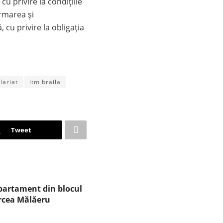
cu privire la condițiile
ormarea și
, cu privire la obligația
lariat
itm braila
Tweet
partament din blocul
ircea Mălăeru