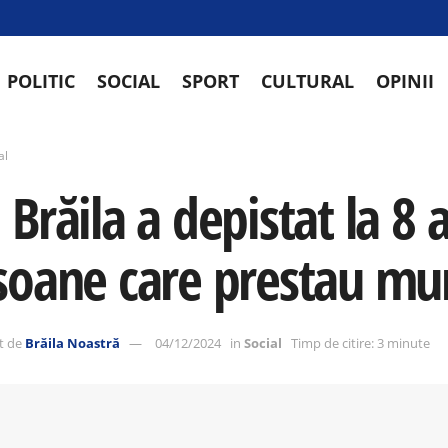
POLITIC
SOCIAL
SPORT
CULTURAL
OPINII
al
Brăila a depistat la 8 
soane care prestau mu
t de
Brăila Noastră
04/12/2024
in
Social
Timp de citire: 3 minute