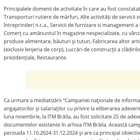
Principalele domenii de activitate în care au fost constatat
Transporturi rutiere de mărfuri, Alte activități de servicii
întreprinderi n.c.a., Servicii de furnizare si management a
Comerț cu amănuntul în magazine nespecializate, cu vân
produse alimentare, băuturi și tutun, Fabricarea altor ar
(exclusiv lenjeria de corp), Lucrări de construcții a clădirilo
prezidențiale, Restaurante.
Ca urmare a mediatizării “Campaniei naționale de informar
angajatorilor şi salariaților cu privire la eliberarea adever
luna noiembrie, la ITM Brăila, au fost solicitate 25 de adev
documentelor existente în arhiva ITM Brăila. Această cam
perioada 11.10.2024-31.12.2024 și are ca principal obiecti