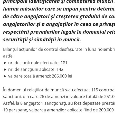
principale identificarea și combaterea muncii 
luarea măsurilor care se impun pentru determ
de către angajatori și creșterea gradului de co
angajatorilor și a angajaților în ceea ce prive
respectării prevederilor legale în domeniul rel
securității și sănătății în muncă.
Bilanțul acțiunilor de control desfășurate în luna noiembr
astfel:
► nr. de controale efectuate: 181
► nr. de sancțiuni aplicate: 142
► valoare totală amenzi: 266.000 lei
În domeniul relațiilor de muncă s-au efectuat 115 controal
sancțiuni, din care 26 de amenzi în valoare totală de 251.00
Astfel, la 8 angajatori sancționați, au fost depistate pre
10 persoane, valoarea amenzilor aplicate fiind de 200.000 l