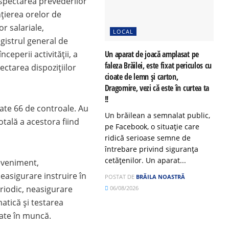
espectarea prevederilor
ţierea orelor de
r salariale,
LOCAL
gistrul general de
ceperii activităţii, a
Un aparat de joacă amplasat pe
faleza Brăilei, este fixat periculos cu
ctarea dispozițiilor
cioate de lemn și carton,
Dragomire, vezi că este în curtea ta
!!
uate 66 de controale. Au
Un brăilean a semnalat public,
otală a acestora fiind
pe Facebook, o situație care
ridică serioase semne de
întrebare privind siguranța
cetățenilor. Un aparat...
eveniment,
easigurare instruire în
POSTAT DE
BRĂILA NOASTRĂ
eriodic, neasigurare
06/08/2026
atică și testarea
tate în muncă.