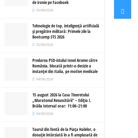
de ironie pe Facebook
05/08/2026
Tehnologie de top, inteligență artificială
și pregătire militară: Primele zile la
Bootcamp STS 2026
05/08/2026
Predarea PSD-istului Ionel Arsene către
România, blocată printr-o decizie a
instanței din Italia, pe motive medicale
04/08/2026
15 august 2026 la Casa Tineretului
„Maratonul Resuscitării” – Ediția I,
Brăila Interval orar: 11:00–21:00
04/08/2026
Taurul din fontă de la Piața Halelor, o
donație întârziată în a fi amplasată de