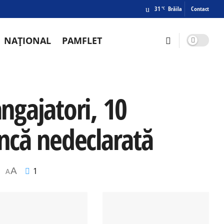
31
Brăila
Contact
°C
NAȚIONAL
PAMFLET
angajatori, 10
ncă nedeclarată
A
1
A