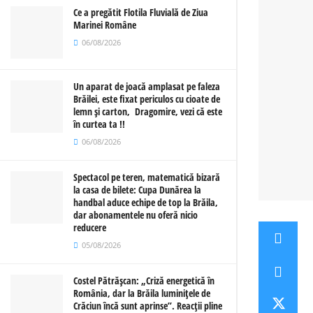
Ce a pregătit Flotila Fluvială de Ziua
Marinei Române
06/08/2026
Un aparat de joacă amplasat pe faleza
Brăilei, este fixat periculos cu cioate de
lemn și carton, Dragomire, vezi că este
în curtea ta !!
06/08/2026
Spectacol pe teren, matematică bizară
la casa de bilete: Cupa Dunărea la
handbal aduce echipe de top la Brăila,
dar abonamentele nu oferă nicio
reducere
05/08/2026
Costel Pătrășcan: „Criză energetică în
România, dar la Brăila luminițele de
Crăciun încă sunt aprinse”. Reacții pline