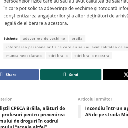
persoanelor fizice care au sau au avut calitatea de salariat 
în care pot solicita adeverințe de vechime și totodată inf
conștientizarea angajatorilor și a altor deținători de arhivă
legală de eliberare a acestora.
Etichete:
adeverinte de vechime
braila
informarea persoanelor fizice care au sau au avut calitatea de sa
munca nedeclarata
stiri braila
stiri braila noastra
Share
Send
nterior
Articolul următor
liștii CPECA Brăila, alături de
Incendiu într-un a
și profesori pentru prevenirea
A5 de pe strada M
ului de droguri în cadrul
mului ”școala altfel”