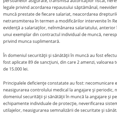
persoanelor asigurate, transmisă autorităţilor fiscal, ner
legale privind acordarea repausului săptămânal, neeviden
muncă prestate de fiecare salariat, neacordarea drepturilo
netransmiterea în termen a modificărilor intervenite în Re
evidenţă a salariaţilor, neînmânarea salariatului, anterior în
unui exemplar din contractul individual de muncă, nerespe
privind munca suplimentară.
În domeniul securității şi sănătății în muncă au fost efect
fost aplicate 89 de sancțiuni, din care 2 amenzi, valoarea t
de 15.000 lei.
Principalele deficiențe constatate au fost: necomunicare 
neasigurarea controlului medical la angajare și periodic, n
domeniul securității și sănătății în muncă la angajare și p
echipamente individuale de protecție, neverificarea sistem
utilajelor, neasigurarea semnalizării de securitate și sănă