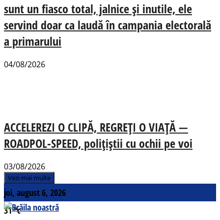
sunt un fiasco total, jalnice și inutile, ele
servind doar ca laudă în campania electorală
a primarului
04/08/2026
ACCELEREZI O CLIPĂ, REGREȚI O VIAȚĂ —
ROADPOL-SPEED, polițiștii cu ochii pe voi
03/08/2026
Vezi mai multe
joi, august 6, 2026
31
°c