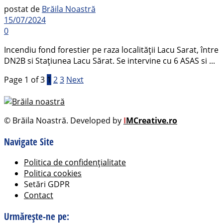
postat de
Brăila Noastră
15/07/2024
0
Incendiu fond forestier pe raza localității Lacu Sarat, între
DN2B si Stațiunea Lacu Sărat. Se intervine cu 6 ASAS si ...
Page 1 of 3
1
2
3
Next
© Brăila Noastră. Developed by
I
MCreative.ro
Navigate Site
Politica de confidențialitate
Politica cookies
Setări GDPR
Contact
Urmărește-ne pe: