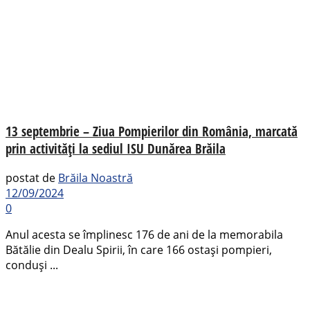
13 septembrie – Ziua Pompierilor din România, marcată
prin activități la sediul ISU Dunărea Brăila
postat de
Brăila Noastră
12/09/2024
0
Anul acesta se împlinesc 176 de ani de la memorabila
Bătălie din Dealu Spirii, în care 166 ostaşi pompieri,
conduşi ...