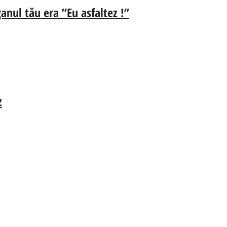
anul tău era ”Eu asfaltez !”
z