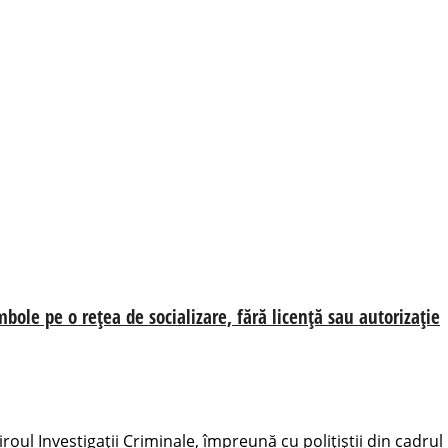
bole pe o rețea de socializare, fără licență sau autorizație
iroul Investigații Criminale, împreună cu polițiștii din cadrul I