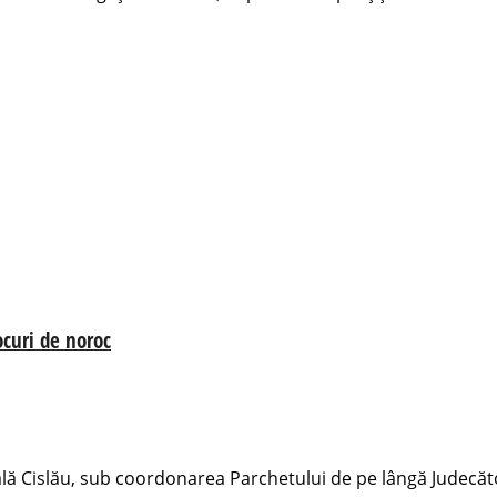
ocuri de noroc
urală Cislău, sub coordonarea Parchetului de pe lângă Judecător