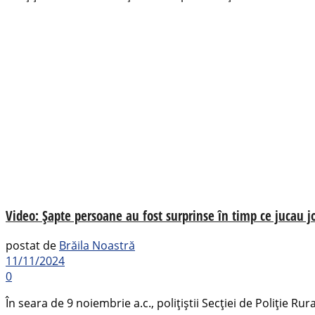
Video: Șapte persoane au fost surprinse în timp ce jucau j
postat de
Brăila Noastră
11/11/2024
0
În seara de 9 noiembrie a.c., polițiștii Secției de Poliție R