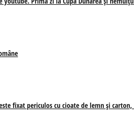
e youtube. Prima zi la Cupa Dunărea și nemulțum
 Române
ste fixat periculos cu cioate de lemn și carton,