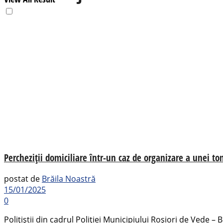
Percheziții domiciliare într-un caz de organizare a unei tom
postat de
Brăila Noastră
15/01/2025
0
Polițiștii din cadrul Poliției Municipiului Roșiori de Vede – B