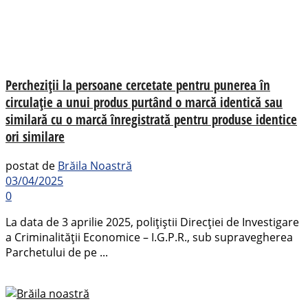
Percheziții la persoane cercetate pentru punerea în
circulație a unui produs purtând o marcă identică sau
similară cu o marcă înregistrată pentru produse identice
ori similare
postat de
Brăila Noastră
03/04/2025
0
La data de 3 aprilie 2025, polițiștii Direcției de Investigare
a Criminalității Economice – I.G.P.R., sub supravegherea
Parchetului de pe ...