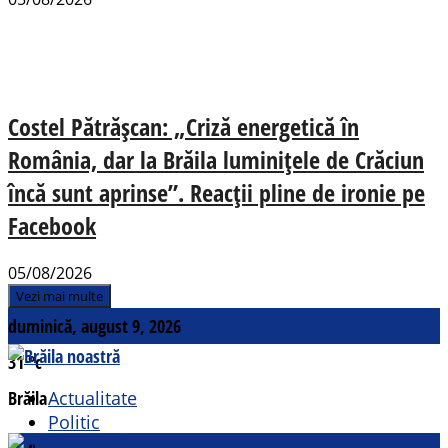
Costel Pătrășcan: „Criză energetică în
România, dar la Brăila luminițele de Crăciun
încă sunt aprinse”. Reacții pline de ironie pe
Facebook
05/08/2026
Vezi mai multe
duminică, august 9, 2026
31
°c
Brăila
Actualitate
Politic
Social