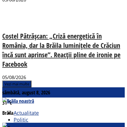
Costel Pătrășcan: „Criză energetică în
România, dar la Brăila luminițele de Crăciun
încă sunt aprinse”. Reacții pline de ironie pe
Facebook
05/08/2026
Vezi mai multe
sâmbătă, august 8, 2026
31
°c
Brăila
Actualitate
Politic
Social