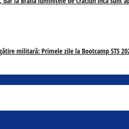
 dar la Brăila luminițele de Crăciun încă sunt a
egătire militară: Primele zile la Bootcamp STS 20