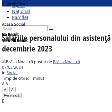
View All Result
Opinii
Național
Pamflet
Acasă
Social
No Result
Salariile personalului din asistență
View All Result
decembrie 2023
postat de
Brăila Noastră
07/03/2024
in
Social
Timp de citire: 1 minut
A
A
A
A
Resetează
0