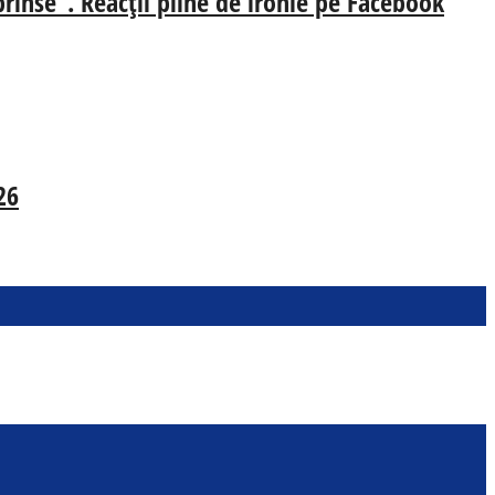
prinse”. Reacții pline de ironie pe Facebook
26