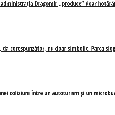
ă, administrația Dragomir „produce” doar hotărâr
, da corespunzător, nu doar simbolic. Parca slog
nei coliziuni între un autoturism și un microbu