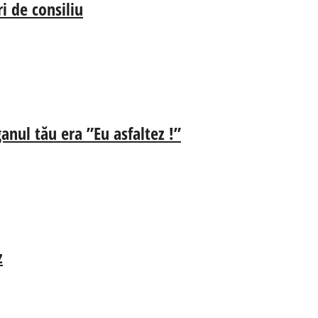
i de consiliu
anul tău era ”Eu asfaltez !”
z