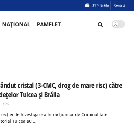
31
Brăila
Contact
°C
NAȚIONAL
PAMFLET
vândut cristal (3-CMC, drog de mare risc) către
ețelor Tulcea și Brăila
0
recției de Investigare a Infracțiunilor de Criminalitate
torial Tulcea au ...