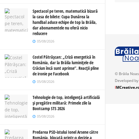
Spectacol pe teren, matematică bizară
la casa de bilete: Cupa Dunărea la
handbal aduce echipe de top la Brăila,
dar abonamentele nu oferă nicio
reducere
05/08/2026
Costel Pătrășcan: „Criză energetică în
România, dar la Brăila luminițele de
Crăciun încă sunt aprinse”. Reacții pline
de ironie pe Facebook
© Brăila Noas
Developed by
05/08/2026
I
MCreative.r
Tehnologie de top, inteligență artificială
și pregătire militară: Primele zile la
Bootcamp STS 2026
05/08/2026
Predarea PSD-istului Ionel Arsene către
România, blocată printr-o decizie a