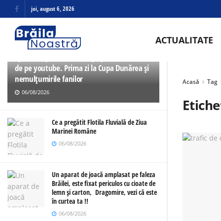
joi, august 6, 2026
ULTIMELE
TRENDING
ACTUALITATE
Spectacol pe teren, sincope pe transmisie
de pe youtube. Prima zi la Cupa Dunărea și
nemulțumirile fanilor
Acasă
Tag
06/08/2026
Etiche
Ce a pregătit Flotila Fluvială de Ziua
Marinei Române
06/08/2026
Un aparat de joacă amplasat pe faleza
Brăilei, este fixat periculos cu cioate de
lemn și carton, Dragomire, vezi că este
în curtea ta !!
06/08/2026