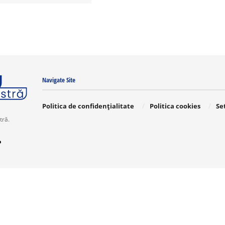
Navigate Site
Politica de confidențialitate
Politica cookies
Se
tră.
o