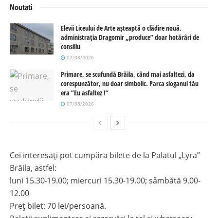
Noutati
Elevii Liceului de Arte așteaptă o clădire nouă,
administrația Dragomir „produce” doar hotărâri de
consiliu
07/08/2026
Primare, se scufundă Brăila, când mai asfaltezi, da
corespunzător, nu doar simbolic. Parca sloganul tău
era ”Eu asfaltez !”
07/08/2026
Cei interesați pot cumpăra bilete de la Palatul „Lyra”
Brăila, astfel:
luni 15.30-19.00; miercuri 15.30-19.00; sâmbătă 9.00-
12.00
Preț bilet: 70 lei/persoană.