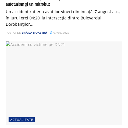
autoturism și un microbuz
Un accident rutier a avut loc vineri dimineață, 7 august a.c.,
în jurul orei 04:20, la intersecția dintre Bulevardul
Dorobanților...
POSTAT DE
BRĂILA NOASTRĂ
07/08/2026
ACTUALITATE