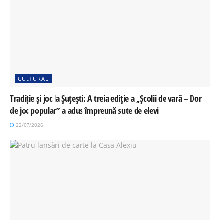
CULTURAL
Tradiție și joc la Șuțești: A treia ediție a „Școlii de vară – Dor
de joc popular” a adus împreună sute de elevi
22/07/2026