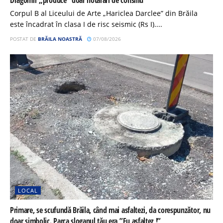
Dragomir „produce” doar hotărâri de consiliu
Corpul B al Liceului de Arte „Hariclea Darclee” din Brăila
este încadrat în clasa I de risc seismic (Rs I)....
POSTAT DE
BRĂILA NOASTRĂ
07/08/2026
LOCAL
Primare, se scufundă Brăila, când mai asfaltezi, da corespunzător, nu
doar simbolic. Parca sloganul tău era ”Eu asfaltez !”