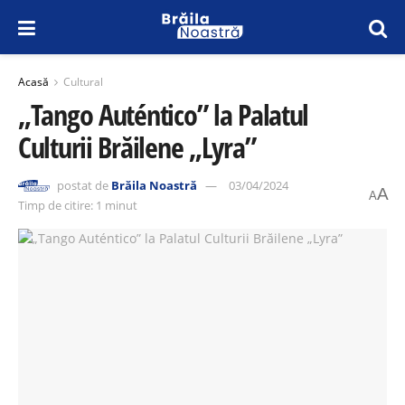
Acasă
Cultural
„Tango Auténtico” la Palatul
Culturii Brăilene „Lyra”
postat de
Brăila Noastră
03/04/2024
A
A
Timp de citire: 1 minut