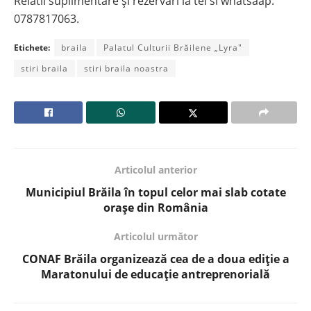
Relatii suplimentare și rezervări la tel si whatsaap:
0787817063.
Etichete:
braila
Palatul Culturii Brăilene „Lyra"
stiri braila
stiri braila noastra
Articolul anterior
Municipiul Brăila în topul celor mai slab cotate
orașe din România
Articolul următor
CONAF Brăila organizează cea de a doua ediție a
Maratonului de educație antreprenorială