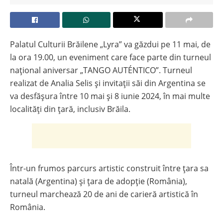
Palatul Culturii Brăilene „Lyra” va găzdui pe 11 mai, de
la ora 19.00, un eveniment care face parte din turneul
național aniversar „TANGO AUTÉNTICO”. Turneul
realizat de Analia Selis și invitații săi din Argentina se
va desfășura între 10 mai și 8 iunie 2024, în mai multe
localități din țară, inclusiv Brăila.
Într-un frumos parcurs artistic construit între țara sa
natală (Argentina) și țara de adopție (România),
turneul marchează 20 de ani de carieră artistică în
România.