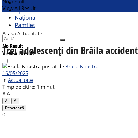
No Result
Cultural
View All Result
Opinii
Național
Pamflet
Acasă
Actualitate
No Result
Trei adolescenți din Brăila acciden
View All Result
postat de
Brăila Noastră
16/05/2025
in
Actualitate
Timp de citire: 1 minut
A
A
A
A
Resetează
0