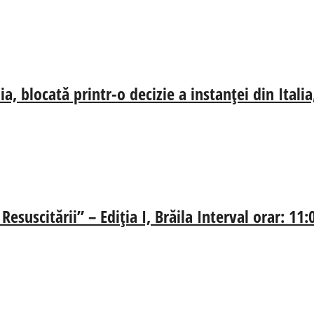
, blocată printr-o decizie a instanței din Ital
esuscitării” – Ediția I, Brăila Interval orar: 11