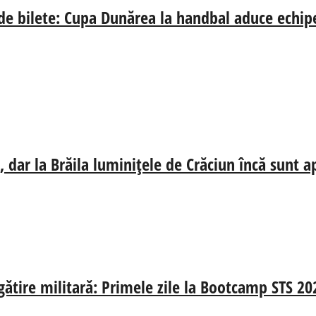
 de bilete: Cupa Dunărea la handbal aduce echip
 dar la Brăila luminițele de Crăciun încă sunt a
egătire militară: Primele zile la Bootcamp STS 20