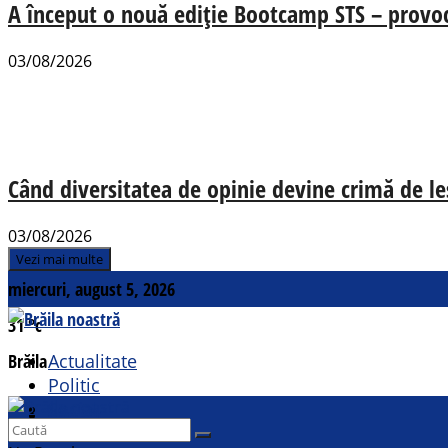
A început o nouă ediție Bootcamp STS – provocăr
03/08/2026
Când diversitatea de opinie devine crimă de le
03/08/2026
Vezi mai multe
miercuri, august 5, 2026
31
°c
Brăila
Actualitate
Politic
Social
Contact
Sport