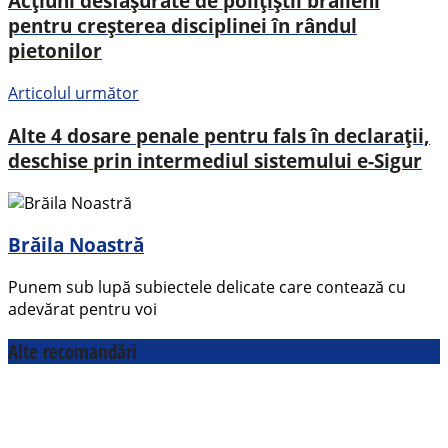
Acțiuni desfășurate de polițiștii brăileni
pentru creșterea disciplinei în rândul
pietonilor
Articolul următor
Alte 4 dosare penale pentru fals în declarații,
deschise prin intermediul sistemului e-Sigur
Brăila Noastră
Punem sub lupă subiectele delicate care contează cu
adevărat pentru voi
Alte recomandări