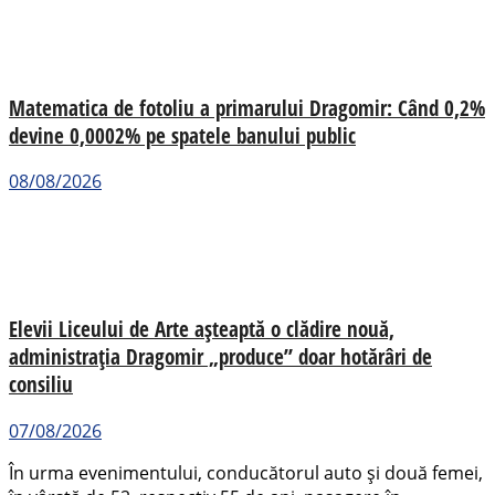
Matematica de fotoliu a primarului Dragomir: Când 0,2%
devine 0,0002% pe spatele banului public
08/08/2026
Elevii Liceului de Arte așteaptă o clădire nouă,
administrația Dragomir „produce” doar hotărâri de
consiliu
07/08/2026
În urma evenimentului, conducătorul auto și două femei,