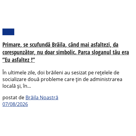
Local
Primare, se scufundă Brăila, când mai asfaltezi, da
corespunzător, nu doar simbolic. Parca sloganul tău era
”Eu asfaltez !”
În ultimele zile, doi brăileni au sesizat pe rețelele de
socializare două probleme care țin de administrarea
locală și, în...
postat de
Brăila Noastră
07/08/2026