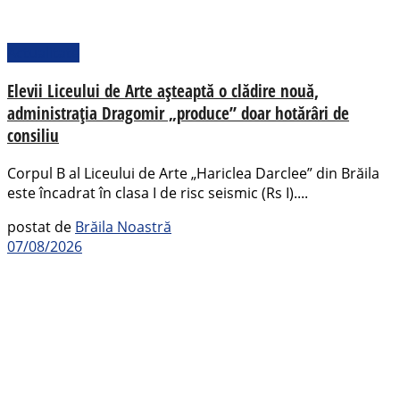
Actualitate
Elevii Liceului de Arte așteaptă o clădire nouă,
administrația Dragomir „produce” doar hotărâri de
consiliu
Corpul B al Liceului de Arte „Hariclea Darclee” din Brăila
este încadrat în clasa I de risc seismic (Rs I)....
postat de
Brăila Noastră
07/08/2026