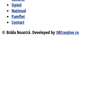
Opinii
Național
Pamflet
Contact
© Brăila Noastră. Developed by
I
MCreative.ro