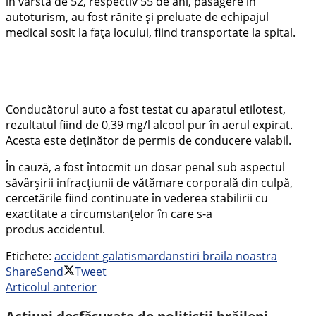
în vârstă de 52, respectiv 55 de ani, pasagere în
autoturism, au fost rănite și preluate de echipajul
medical sosit la fața locului, fiind transportate la spital.
Conducătorul auto a fost testat cu aparatul etilotest,
rezultatul fiind de 0,39 mg/l alcool pur în aerul expirat.
Acesta este deținător de permis de conducere valabil.
În cauză, a fost întocmit un dosar penal sub aspectul
săvârșirii infracțiunii de vătămare corporală din culpă,
cercetările fiind continuate în vederea stabilirii cu
exactitate a circumstanțelor în care s-a
produs accidentul.
Etichete:
accident galati
smardan
stiri braila noastra
Share
Send
Tweet
Articolul anterior