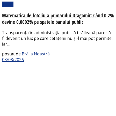
Opinii
Matematica de fotoliu a primarului Dragomir: Când 0,2%
devine 0,0002% pe spatele banului public
Transparența în administrația publică brăileană pare să
fi devenit un lux pe care cetățenii nu și-l mai pot permite,
iar...
postat de
Brăila Noastră
08/08/2026