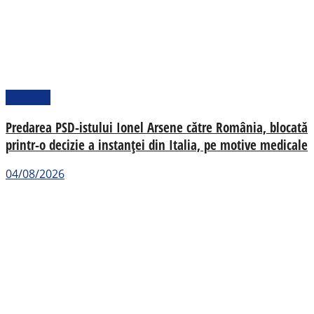
Național
Predarea PSD-istului Ionel Arsene către România, blocată
printr-o decizie a instanței din Italia, pe motive medicale
04/08/2026