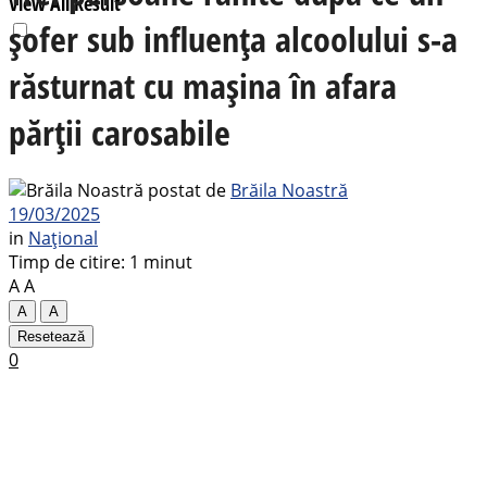
View All Result
șofer sub influența alcoolului s-a
răsturnat cu mașina în afara
părții carosabile
postat de
Brăila Noastră
19/03/2025
in
Național
Timp de citire: 1 minut
A
A
A
A
Resetează
0