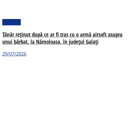
Național
Tânăr reținut după ce ar fi tras cu o armă airsoft asupra
unui bărbat, la Nămoloasa, în județul Galați
29/07/2026