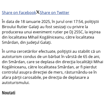
Share on Facebook
Share on Twitter
În data de 18 ianuarie 2025, în jurul orei 17:54, polițiștii
Biroului Rutier Galați au fost sesizați cu privire la
producerea unui eveniment rutier pe DJ 255C, la ieșirea
din localitatea Mihail Kogălniceanu, către localitatea
Smârdan, din județul Galați.
În urma cercetărilor efectuate, polițiștii au stabilit că un
autoturism condus de un bărbat în vârstă de 65 de ani,
din Smârdan, care se deplasa din direcția localității Mihai
Kogălniceanu, către localitatea Smârdan, ar fi pierdut
controlul asupra direcției de mers, răsturnându-se în
afara părții carosabile, pe direcția de deplasare a
autoturismului.
Noutati