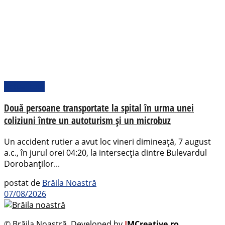
Actualitate
Două persoane transportate la spital în urma unei
coliziuni între un autoturism și un microbuz
Un accident rutier a avut loc vineri dimineață, 7 august
a.c., în jurul orei 04:20, la intersecția dintre Bulevardul
Dorobanților...
postat de
Brăila Noastră
07/08/2026
© Brăila Noastră. Developed by
I
MCreative.ro