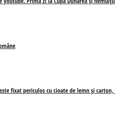
e youtube. Prima zi la Cupa Dunărea și nemulțum
 Române
ste fixat periculos cu cioate de lemn și carton,