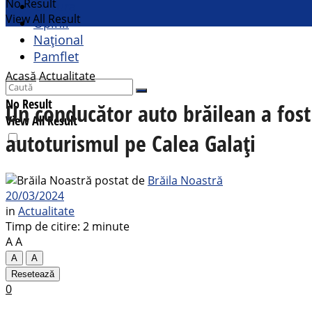
No Result
Cultural
View All Result
Opinii
Național
Pamflet
Acasă
Actualitate
No Result
Un conducător auto brăilean a fost 
View All Result
autoturismul pe Calea Galați
postat de
Brăila Noastră
20/03/2024
in
Actualitate
Timp de citire: 2 minute
A
A
A
A
Resetează
0