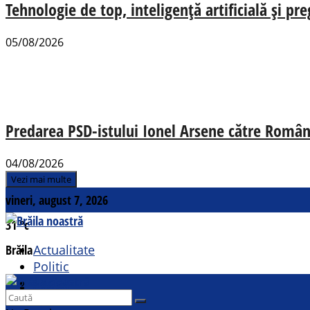
Tehnologie de top, inteligență artificială și pr
05/08/2026
Predarea PSD-istului Ionel Arsene către România
04/08/2026
Vezi mai multe
vineri, august 7, 2026
31
°c
Brăila
Actualitate
Politic
Social
Contact
Sport