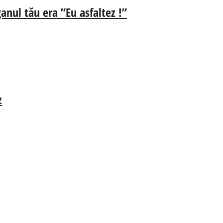
anul tău era ”Eu asfaltez !”
z