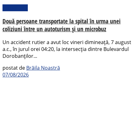
Actualitate
Două persoane transportate la spital în urma unei
coliziuni între un autoturism și un microbuz
Un accident rutier a avut loc vineri dimineață, 7 august
a.c., în jurul orei 04:20, la intersecția dintre Bulevardul
Dorobanților...
postat de
Brăila Noastră
07/08/2026