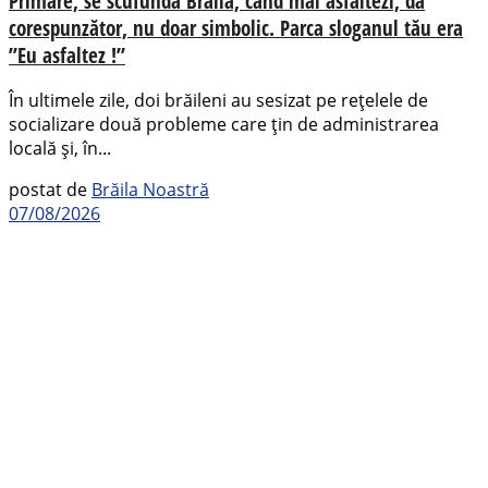
Primare, se scufundă Brăila, când mai asfaltezi, da
corespunzător, nu doar simbolic. Parca sloganul tău era
”Eu asfaltez !”
În ultimele zile, doi brăileni au sesizat pe rețelele de
socializare două probleme care țin de administrarea
locală și, în...
postat de
Brăila Noastră
07/08/2026