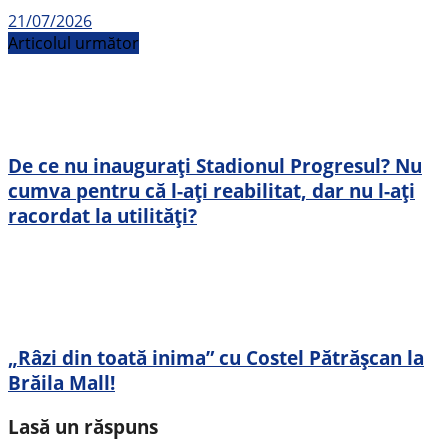
21/07/2026
Articolul următor
De ce nu inaugurați Stadionul Progresul? Nu
cumva pentru că l-ați reabilitat, dar nu l-ați
racordat la utilități?
„Râzi din toată inima” cu Costel Pătrășcan la
Brăila Mall!
Lasă un răspuns