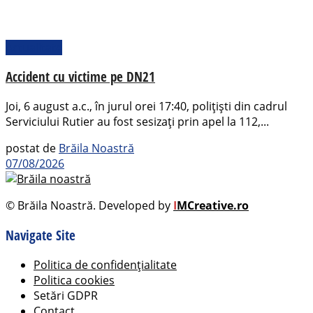
Actualitate
Accident cu victime pe DN21
Joi, 6 august a.c., în jurul orei 17:40, polițiști din cadrul
Serviciului Rutier au fost sesizați prin apel la 112,...
postat de
Brăila Noastră
07/08/2026
© Brăila Noastră. Developed by
I
MCreative.ro
Navigate Site
Politica de confidențialitate
Politica cookies
Setări GDPR
Contact