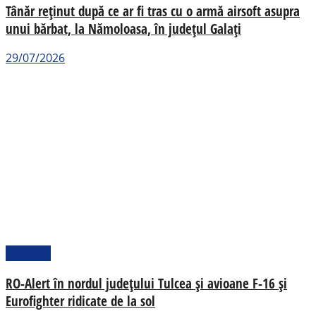
Tânăr reținut după ce ar fi tras cu o armă airsoft asupra
unui bărbat, la Nămoloasa, în județul Galați
29/07/2026
Național
RO-Alert în nordul județului Tulcea și avioane F-16 și
Eurofighter ridicate de la sol