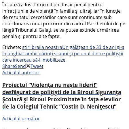
În cauză a fost întocmit un dosar penal pentru
infracțiunile de violență în familie și ultraj, iar în funcție
de rezultatul cercetărilor care sunt continuate sub
coordonarea unui procuror din cadrul Parchetului de pe
lângă Tribunalul Galați, se va putea extinde urmărirea
penală și pentru alte fapte.
Etichete:
stiri braila noastra
Un gălățean de 33 de ani și-a
înjunghiat ambii părinți și apoi și pe unul dintre polițiștii
care încercau să-l imobilizeze
Share
Send
Tweet
Articolul anterior
Proiectul ”Violența nu naște lideri!”
desfășurat de polițiști de la Biroul Siguranța
Școlară și Biroul Proximitate în fața elevilor
de la Colegiul Tehnic ”Costin D. Nenițescu”
Articolul următor