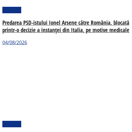
Național
Predarea PSD-istului Ionel Arsene către România, blocată
printr-o decizie a instanței din Italia, pe motive medicale
04/08/2026
Național