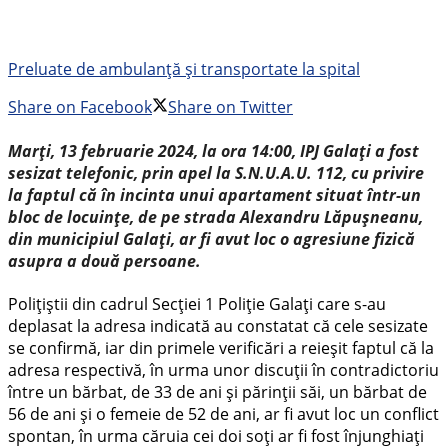
Preluate de ambulanță și transportate la spital
Share on Facebook
Share on Twitter
Marți, 13 februarie 2024, la ora 14:00, IPJ Galați a fost
sesizat telefonic, prin apel la S.N.U.A.U. 112, cu privire
la faptul că în incinta unui apartament situat într-un
bloc de locuințe, de pe strada Alexandru Lăpușneanu,
din municipiul Galați, ar fi avut loc o agresiune fizică
asupra a două persoane.
Polițiștii din cadrul Secției 1 Poliție Galați care s-au
deplasat la adresa indicată au constatat că cele sesizate
se confirmă, iar din primele verificări a reieșit faptul că la
adresa respectivă, în urma unor discuții în contradictoriu
între un bărbat, de 33 de ani și părinții săi, un bărbat de
56 de ani și o femeie de 52 de ani, ar fi avut loc un conflict
spontan, în urma căruia cei doi soți ar fi fost înjunghiați