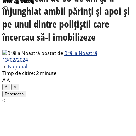
View All Result
înjunghiat ambii părinți și apoi și
pe unul dintre polițiștii care
încercau să-l imobilizeze
postat de
Brăila Noastră
13/02/2024
in
Național
Timp de citire: 2 minute
A
A
A
A
Resetează
0