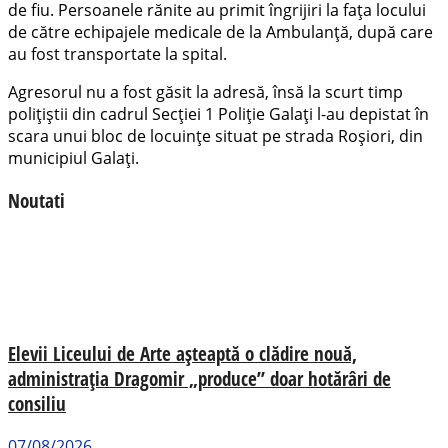
de fiu. Persoanele rănite au primit îngrijiri la fața locului
de către echipajele medicale de la Ambulanță, după care
au fost transportate la spital.
Agresorul nu a fost găsit la adresă, însă la scurt timp
polițiștii din cadrul Secției 1 Poliție Galați l-au depistat în
scara unui bloc de locuințe situat pe strada Roșiori, din
municipiul Galați.
Noutati
Elevii Liceului de Arte așteaptă o clădire nouă,
administrația Dragomir „produce” doar hotărâri de
consiliu
07/08/2026