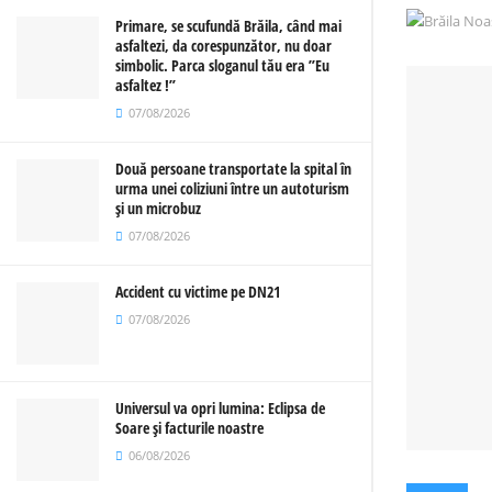
Primare, se scufundă Brăila, când mai
asfaltezi, da corespunzător, nu doar
simbolic. Parca sloganul tău era ”Eu
asfaltez !”
07/08/2026
Două persoane transportate la spital în
urma unei coliziuni între un autoturism
și un microbuz
07/08/2026
Accident cu victime pe DN21
07/08/2026
Universul va opri lumina: Eclipsa de
Soare și facturile noastre
06/08/2026