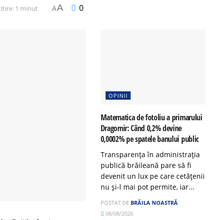
A
0
itire: 1 minut
A
OPINII
Matematica de fotoliu a primarului
Dragomir: Când 0,2% devine
0,0002% pe spatele banului public
Transparența în administrația
publică brăileană pare să fi
devenit un lux pe care cetățenii
nu și-l mai pot permite, iar...
POSTAT DE
BRĂILA NOASTRĂ
08/08/2026