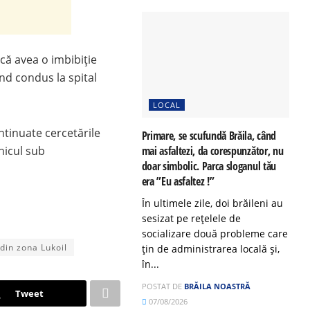
 că avea o imbibiție
ind condus la spital
LOCAL
ntinuate cercetările
Primare, se scufundă Brăila, când
mai asfaltezi, da corespunzător, nu
hicul sub
doar simbolic. Parca sloganul tău
era ”Eu asfaltez !”
În ultimele zile, doi brăileni au
sesizat pe rețelele de
socializare două probleme care
 din zona Lukoil
țin de administrarea locală și,
în...
POSTAT DE
BRĂILA NOASTRĂ
Tweet
07/08/2026