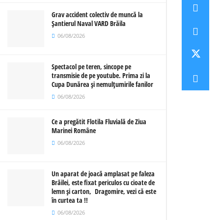
Grav accident colectiv de muncă la
Șantierul Naval VARD Brăila
06/08/2026
Spectacol pe teren, sincope pe
transmisie de pe youtube. Prima zi la
Cupa Dunărea și nemulțumirile fanilor
06/08/2026
Ce a pregătit Flotila Fluvială de Ziua
Marinei Române
06/08/2026
Un aparat de joacă amplasat pe faleza
Brăilei, este fixat periculos cu cioate de
lemn și carton, Dragomire, vezi că este
în curtea ta !!
06/08/2026