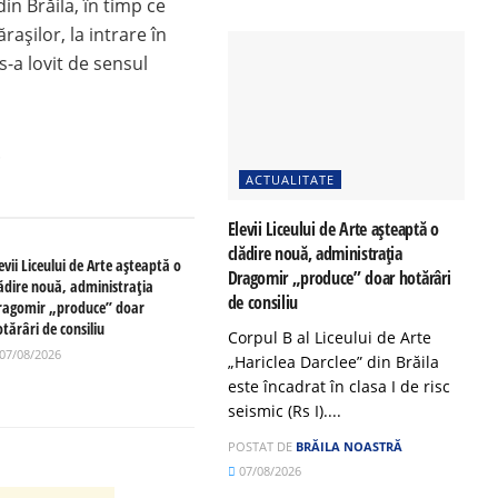
din Brăila, în timp ce
așilor, la intrare în
s-a lovit de sensul
.
ACTUALITATE
Elevii Liceului de Arte așteaptă o
clădire nouă, administrația
evii Liceului de Arte așteaptă o
Dragomir „produce” doar hotărâri
lădire nouă, administrația
de consiliu
ragomir „produce” doar
tărâri de consiliu
Corpul B al Liceului de Arte
07/08/2026
„Hariclea Darclee” din Brăila
este încadrat în clasa I de risc
seismic (Rs I)....
POSTAT DE
BRĂILA NOASTRĂ
07/08/2026