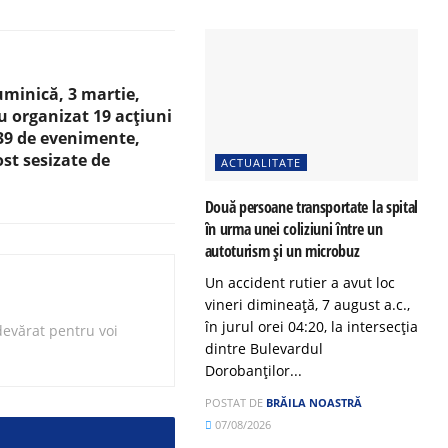
duminică, 3 martie,
 au organizat 19 acțiuni
 39 de evenimente,
ost sesizate de
ACTUALITATE
Două persoane transportate la spital
în urma unei coliziuni între un
autoturism și un microbuz
Un accident rutier a avut loc
vineri dimineață, 7 august a.c.,
în jurul orei 04:20, la intersecția
evărat pentru voi
dintre Bulevardul
Dorobanților...
POSTAT DE
BRĂILA NOASTRĂ
07/08/2026