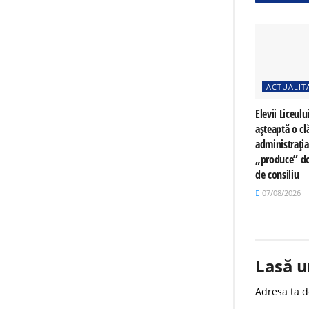
ACTUALIT
Elevii Liceulu
așteaptă o cl
administrați
„produce” do
de consiliu
07/08/2026
Lasă u
Adresa ta d