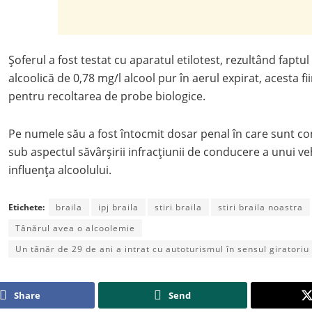
Șoferul a fost testat cu aparatul etilotest, rezultând faptul
alcoolică de 0,78 mg/l alcool pur în aerul expirat, acesta fi
pentru recoltarea de probe biologice.
Pe numele său a fost întocmit dosar penal în care sunt co
sub aspectul săvârșirii infracțiunii de conducere a unui ve
influența alcoolului.
Etichete:
braila
ipj braila
stiri braila
stiri braila noastra
Tânărul avea o alcoolemie
Un tânăr de 29 de ani a intrat cu autoturismul în sensul giratoriu
Share
Send