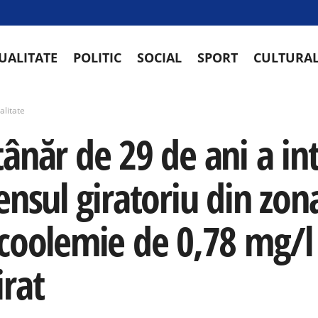
UALITATE
POLITIC
SOCIAL
SPORT
CULTURA
alitate
tânăr de 29 de ani a in
ensul giratoriu din zon
lcoolemie de 0,78 mg/l 
irat