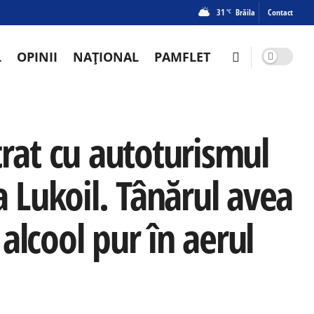
31
Brăila
Contact
°C
L
OPINII
NAȚIONAL
PAMFLET
trat cu autoturismul
a Lukoil. Tânărul avea
alcool pur în aerul