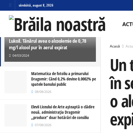
sâmbătă, august 8, 2026
ULTIMELE
TRENDING
ACT
Un tânăr de 29 de ani a intrat cu
autoturismul în sensul giratoriu din zona
Lukoil. Tânărul avea o alcoolemie de 0,78
Acasă
Actu
mg/l alcool pur în aerul expirat
04/03/2024
Un 
Matematica de fotoliu a primarului
în s
Dragomir: Când 0,2% devine 0,0002% pe
spatele banului public
08/08/2026
o a
Elevii Liceului de Arte așteaptă o clădire
exp
nouă, administrația Dragomir
„produce” doar hotărâri de consiliu
07/08/2026