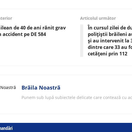
nterior
Articolul următor
ilean de 40 de ani rănit grav
În cursul zilei de 
n accident pe DE 584
polițiștii brăileni
și au intervenit la
dintre care 33 au f
cetățeni prin 112
Brăila Noastră
Punem sub lupă subiectele delicate care contează cu ad
mandări