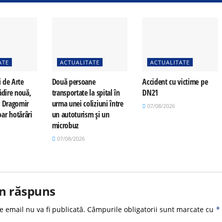
ATE
ACTUALITATE
ACTUALITATE
i de Arte
Două persoane
Accident cu victime pe
ădire nouă,
transportate la spital în
DN21
a Dragomir
urma unei coliziuni între
07/08/2026
ar hotărâri
un autoturism și un
microbuz
07/08/2026
n răspuns
e email nu va fi publicată.
Câmpurile obligatorii sunt marcate cu
*