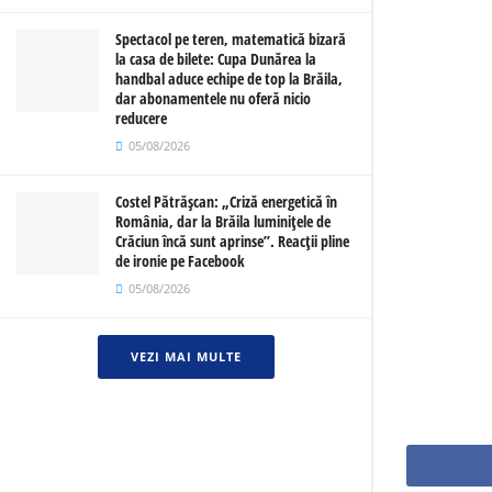
Spectacol pe teren, matematică bizară
la casa de bilete: Cupa Dunărea la
handbal aduce echipe de top la Brăila,
dar abonamentele nu oferă nicio
reducere
05/08/2026
Costel Pătrășcan: „Criză energetică în
România, dar la Brăila luminițele de
Crăciun încă sunt aprinse”. Reacții pline
de ironie pe Facebook
05/08/2026
VEZI MAI MULTE