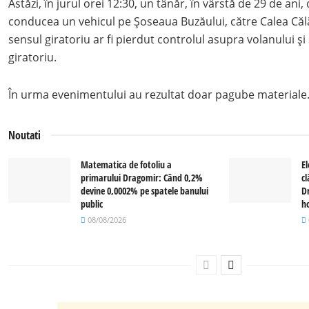
Astăzi, în jurul orei 12:30, un tânăr, în vârstă de 29 de ani, 
conducea un vehicul pe Șoseaua Buzăului, către Calea Călăr
sensul giratoriu ar fi pierdut controlul asupra volanului și 
giratoriu.
În urma evenimentului au rezultat doar pagube materiale
Noutati
Matematica de fotoliu a
El
primarului Dragomir: Când 0,2%
c
devine 0,0002% pe spatele banului
D
public
ho
08/08/2026