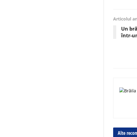
Articolul a
Un bră
într-u
Alte reco