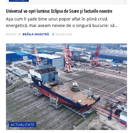
Universul va opri lumina: Eclipsa de Soare și facturile noastre
Așa cum îi șade bine unui popor aflat în plină criză
energetică, mai aveam nevoie de o singură bucurie: să...
POSTAT DE
BRĂILA NOASTRĂ
06/08/2026
ACTUALITATE