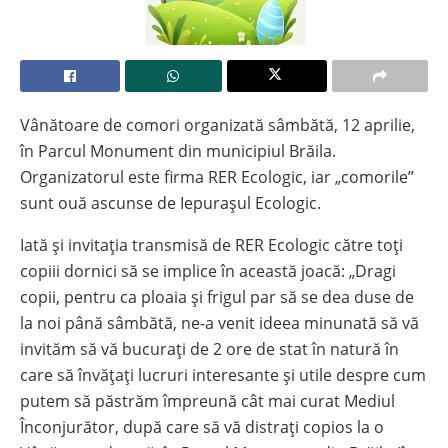
Vânătoare de comori organizată sâmbătă, 12 aprilie,
în Parcul Monument din municipiul Brăila.
Organizatorul este firma RER Ecologic, iar „comorile”
sunt ouă ascunse de Iepurașul Ecologic.
Iată și invitația transmisă de RER Ecologic către toți
copiii dornici să se implice în această joacă: „Dragi
copii, pentru ca ploaia și frigul par să se dea duse de
la noi până sâmbătă, ne-a venit ideea minunată să vă
invităm să vă bucurați de 2 ore de stat în natură în
care să învățați lucruri interesante și utile despre cum
putem să păstrăm împreună cât mai curat Mediul
Înconjurător, după care să vă distrați copios la o