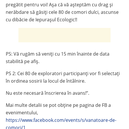
pregătit pentru voi! Așa că vă așteptăm cu drag și
nerăbdare să găsiți cele 80 de comori dulci, ascunse
cu dibăcie de Iepurașul Ecologic!!
PS: Vă rugăm să veniți cu 15 min înainte de data
stabilită pe afiș.
PS 2: Cei 80 de exploratori participanți vor fi selectați
în ordinea sosirii la locul de întâlnire.
Nu este necesară înscrierea în avans!”.
Mai multe detalii se pot obține pe pagina de FB a
evenimentului,
https://www.facebook.com/events/s/vanatoare-de-
comori/1