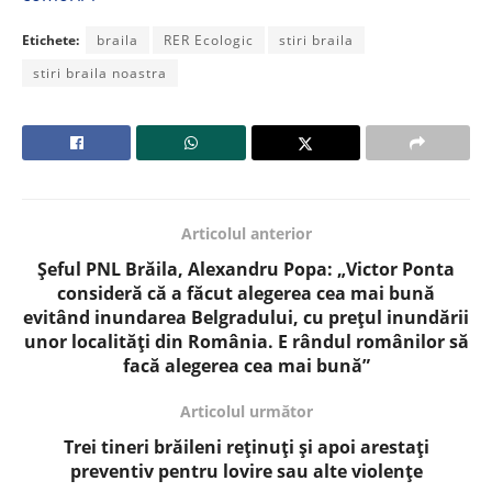
Etichete:
braila
RER Ecologic
stiri braila
stiri braila noastra
Articolul anterior
Șeful PNL Brăila, Alexandru Popa: „Victor Ponta
consideră că a făcut alegerea cea mai bună
evitând inundarea Belgradului, cu prețul inundării
unor localități din România. E rândul românilor să
facă alegerea cea mai bună”
Articolul următor
Trei tineri brăileni reținuți și apoi arestați
preventiv pentru lovire sau alte violenţe