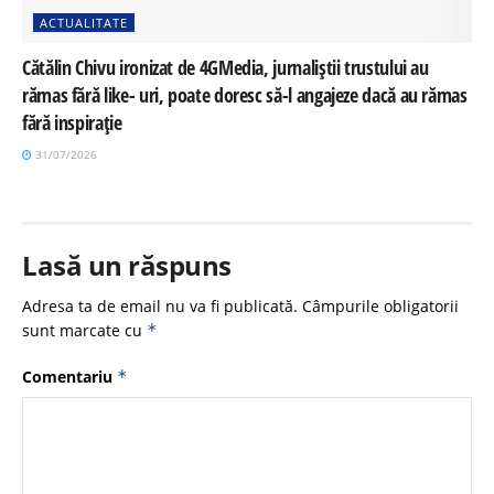
ACTUALITATE
Cătălin Chivu ironizat de 4GMedia, jurnaliștii trustului au
rămas fără like- uri, poate doresc să-l angajeze dacă au rămas
fără inspirație
31/07/2026
Lasă un răspuns
Adresa ta de email nu va fi publicată.
Câmpurile obligatorii
sunt marcate cu
*
Comentariu
*