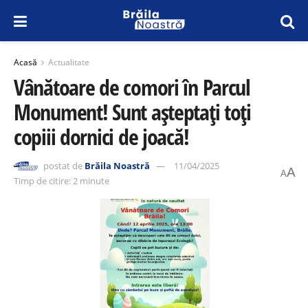
Acasă
Actualitate
Vânătoare de comori în Parcul
Monument! Sunt așteptați toți
copiii dornici de joacă!
postat de
Brăila Noastră
11/04/2025
A
A
Timp de citire: 2 minute