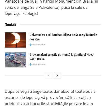
Vânătoare de ouă, în Parcul Monument din Brăila (în
zona de lânga Sala Polivalenta), pusă la cale de
Iepurașul Ecologic!
Noutati
Universul va opri lumina: Eclipsa de Soare și facturile
noastre
06/08/2026
Grav accident colectiv de muncă la Șantierul Naval
VARD Brăila
06/08/2026
După ce veți strânge toate, dar absolut toate ouăle
ascunse de iepuraș, vă provocăm să încercați cu
prietenii voștri jocurile și activitățile pe care le-am