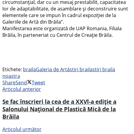
circumstanțial, dar cu un mesaj prestabilit, capacitatea
lor de adaptabilitate, de asamblare și deconstruire sunt
elementele care se impun în cadrul expoziției de la
Galeriile de Artă din Brăila”.
Manifestarea este organizată de UAP Romania, Filiala
Brăila, în parteneriat cu Centrul de Creație Brăila.
Etichete:
braila
Galeria de Artă
stiri braila
stiri braila
noastra
Share
Send
Tweet
Articolul anterior
Se fac înscrieri la cea de a XXVl-a ediţie a
Salonului Naţional de Plastică Mică de la
Brăila
Articolul următor