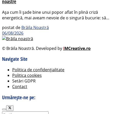
noastre
Așa cum îi șade bine unui popor aflat în plină criză
energetică, mai aveam nevoie de o singură bucurie: să...
postat de
Brăila Noastră
06/08/2026
© Brăila Noastră. Developed by
I
MCreative.ro
Navigate Site
Politica de confidențialitate
Politica cookies
Setări GDPR
Contact
Urmărește-ne pe: