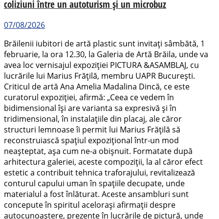
coliziuni între un autoturism și un microbuz
07/08/2026
Brăilenii iubitori de artă plastic sunt invitați sâmbătă, 1
februarie, la ora 12.30, la Galeria de Artă Brăila, unde va
avea loc vernisajul expoziției PICTURA &ASAMBLAJ, cu
lucrările lui Marius Frățilă, membru UAPR București.
Criticul de artă Ana Amelia Madalina Dincă, ce este
curatorul expoziției, afirmă: „Ceea ce vedem în
bidimensional își are varianta sa expresivă și în
tridimensional, în instalațiile din placaj, ale căror
structuri lemnoase îi permit lui Marius Frățilă să
reconstruiască spațiul expozițional într-un mod
neașteptat, așa cum ne-a obișnuit. Formatate după
arhitectura galeriei, aceste compoziții, la al căror efect
estetic a contribuit tehnica traforajului, revitalizează
conturul capului uman în spațiile decupate, unde
materialul a fost înlăturat. Aceste ansambluri sunt
concepute în spiritul acelorași afirmații despre
autocunoaștere, prezente în lucrările de pictură, unde