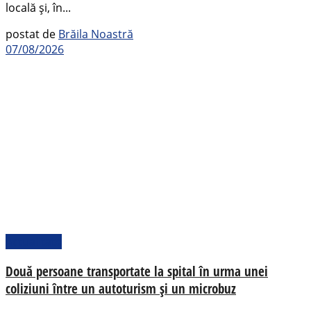
locală și, în...
postat de
Brăila Noastră
07/08/2026
Actualitate
Două persoane transportate la spital în urma unei
coliziuni între un autoturism și un microbuz