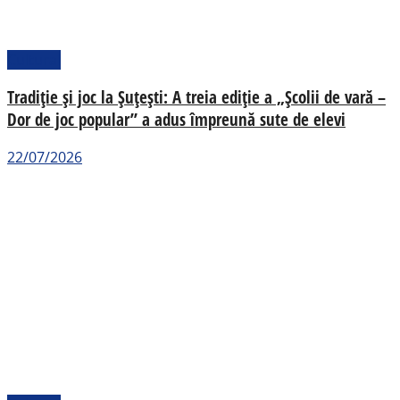
Cultural
Tradiție și joc la Șuțești: A treia ediție a „Școlii de vară –
Dor de joc popular” a adus împreună sute de elevi
22/07/2026