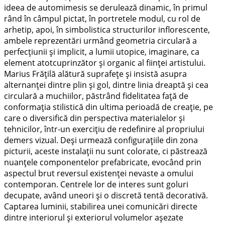
ideea de automimesis se derulează dinamic, în primul
rând în câmpul pictat, în portretele modul, cu rol de
arhetip, apoi, în simbolistica structurilor inflorescente,
ambele reprezentări urmând geometria circulară a
perfecțiunii și implicit, a lumii utopice, imaginare, ca
element atotcuprinzător și organic al ființei artistului.
Marius Frățilă alătură suprafețe și insistă asupra
alternanței dintre plin și gol, dintre linia dreaptă și cea
circulară a muchiilor, păstrând fidelitatea față de
conformația stilistică din ultima perioadă de creație, pe
care o diversifică din perspectiva materialelor și
tehnicilor, într-un exercițiu de redefinire al propriului
demers vizual. Deși urmează configurațiile din zona
picturii, aceste instalații nu sunt colorate, ci păstrează
nuanțele componentelor prefabricate, evocând prin
aspectul brut reversul existenței nevaste a omului
contemporan. Centrele lor de interes sunt goluri
decupate, având uneori și o discretă tentă decorativă.
Captarea luminii, stabilirea unei comunicări directe
dintre interiorul și exteriorul volumelor așezate