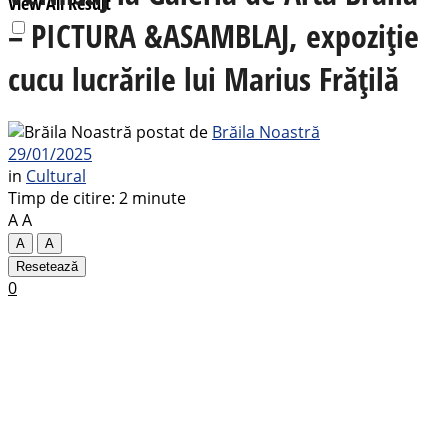
View All Result
– PICTURA &ASAMBLAJ, expoziție
cucu lucrările lui Marius Frățilă
postat de
Brăila Noastră
29/01/2025
in
Cultural
Timp de citire: 2 minute
A
A
A
A
Resetează
0