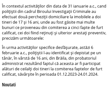
În contextul activităților din data de 31 ianuarie a.c., cand
polițiștii din cadrul Biroului Investigații Criminale au
efectuat două percheziții domiciliare la imobilele a doi
tineri de 17 și 16 ani, unde au fost găsite mai multe
bunuri ce proveneau din comiterea a cinci fapte de furt
calificat, cei doi fiind reținuți și ulterior arestați preventiv,
precizăm următoarele:
În urma activităților specifice desfășurate, astăzi 6
februarie a.c., polițiștii l-au identificat și depistat pe un
tânăr, în vârstă de 16 ani, din Brăila, din probatoriul
administrat rezultând faptul că aceasta ar fi participat
alături de ceilalți doi tineri la comiterea faptelor de furt
calificat, săvârșite în perioada 01.12.2023-24.01.2024.
Noutati