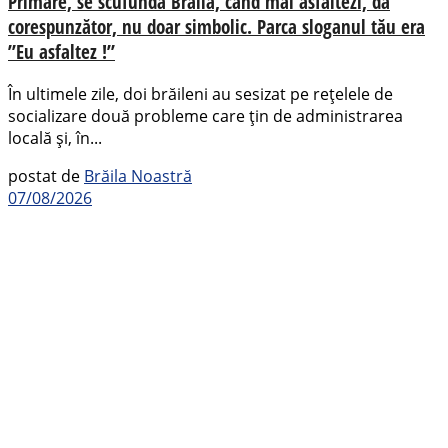
Primare, se scufundă Brăila, când mai asfaltezi, da
corespunzător, nu doar simbolic. Parca sloganul tău era
”Eu asfaltez !”
În ultimele zile, doi brăileni au sesizat pe rețelele de
socializare două probleme care țin de administrarea
locală și, în...
postat de
Brăila Noastră
07/08/2026