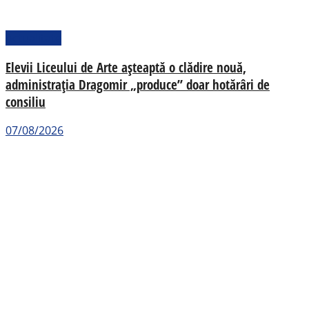
Actualitate
Elevii Liceului de Arte așteaptă o clădire nouă,
administrația Dragomir „produce” doar hotărâri de
consiliu
07/08/2026