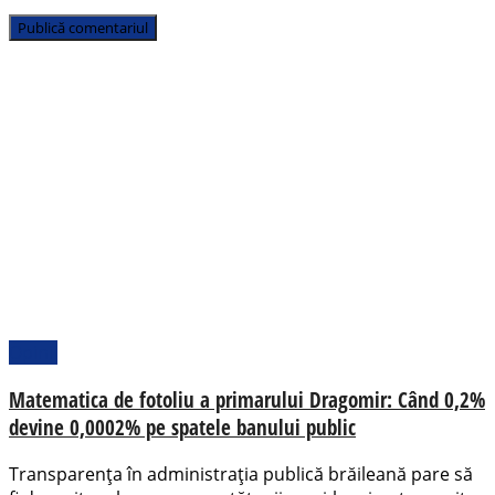
Opinii
Matematica de fotoliu a primarului Dragomir: Când 0,2%
devine 0,0002% pe spatele banului public
Transparența în administrația publică brăileană pare să