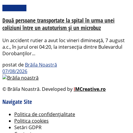
Actualitate
Două persoane transportate la spital în urma unei
coliziuni între un autoturism și un microbuz
Un accident rutier a avut loc vineri dimineață, 7 august
a.c., în jurul orei 04:20, la intersecția dintre Bulevardul
Dorobanților...
postat de
Brăila Noastră
07/08/2026
© Brăila Noastră. Developed by
I
MCreative.ro
Navigate Site
Politica de confidențialitate
Politica cookies
Setări GDPR