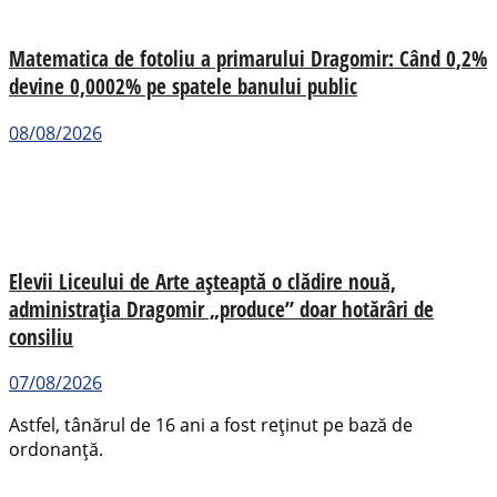
Matematica de fotoliu a primarului Dragomir: Când 0,2%
devine 0,0002% pe spatele banului public
08/08/2026
Elevii Liceului de Arte așteaptă o clădire nouă,
administrația Dragomir „produce” doar hotărâri de
consiliu
07/08/2026
Astfel, tânărul de 16 ani a fost reținut pe bază de
ordonanță.