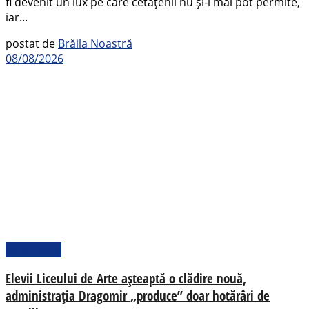
fi devenit un lux pe care cetățenii nu și-l mai pot permite,
iar...
postat de
Brăila Noastră
08/08/2026
Actualitate
Elevii Liceului de Arte așteaptă o clădire nouă,
administrația Dragomir „produce” doar hotărâri de