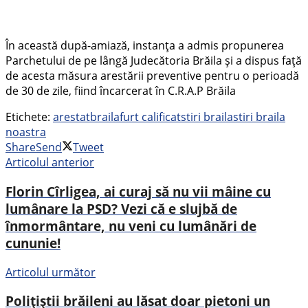
În această după-amiază, instanța a admis propunerea
Parchetului de pe lângă Judecătoria Brăila și a dispus față
de acesta măsura arestării preventive pentru o perioadă
de 30 de zile, fiind încarcerat în C.R.A.P Brăila
Etichete:
arestat
braila
furt calificat
stiri braila
stiri braila
noastra
Share
Send
Tweet
Articolul anterior
Florin Cîrligea, ai curaj să nu vii mâine cu
lumânare la PSD? Vezi că e slujbă de
înmormântare, nu veni cu lumânări de
cununie!
Articolul următor
Polițiștii brăileni au lăsat doar pietoni un