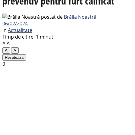
preventiv pentru furt calificat
postat de
Brăila Noastră
06/02/2024
in
Actualitate
Timp de citire: 1 minut
A
A
A
A
Resetează
0