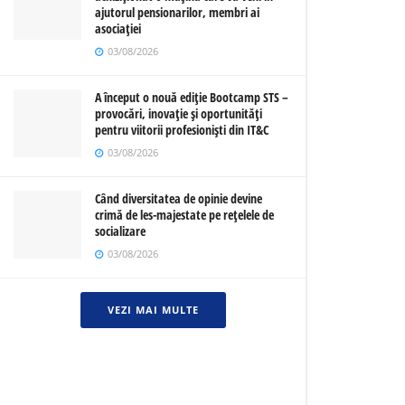
ajutorul pensionarilor, membri ai
asociației
03/08/2026
A început o nouă ediție Bootcamp STS –
provocări, inovație și oportunități
pentru viitorii profesioniști din IT&C
03/08/2026
Când diversitatea de opinie devine
crimă de les-majestate pe rețelele de
socializare
03/08/2026
VEZI MAI MULTE