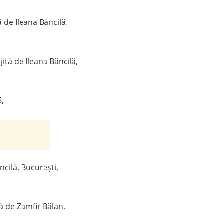
tă de Ileana Băncilă,
ijită de Ileana Băncilă,
6,
ăncilă, București,
tă de Zamfir Bălan,