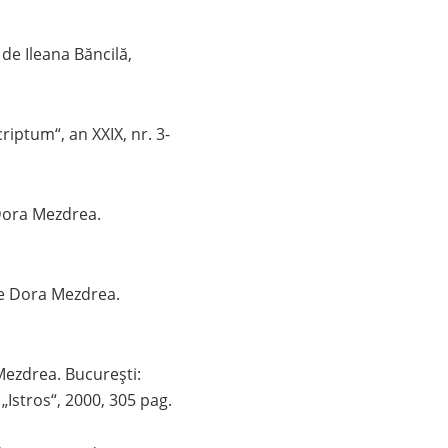
ă de Ileana Băncilă,
riptum“, an XXIX, nr. 3-
e Dora Mezdrea.
i de Dora Mezdrea.
 Mezdrea. București:
„Istros“, 2000, 305 pag.