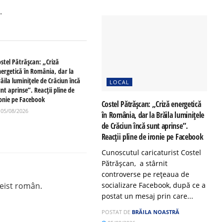
.
ostel Pătrășcan: „Criză
nergetică în România, dar la
ăila luminițele de Crăciun încă
LOCAL
nt aprinse”. Reacții pline de
ronie pe Facebook
Costel Pătrășcan: „Criză energetică
05/08/2026
în România, dar la Brăila luminițele
de Crăciun încă sunt aprinse”.
Reacții pline de ironie pe Facebook
Cunoscutul caricaturist Costel
Pătrășcan, a stârnit
controverse pe rețeaua de
seist român.
socializare Facebook, după ce a
postat un mesaj prin care...
POSTAT DE
BRĂILA NOASTRĂ