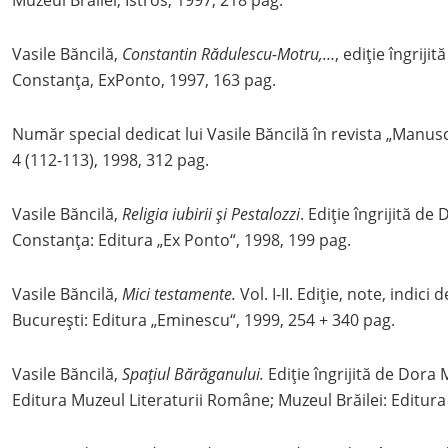
Vasile Băncilă,
Constantin Rădulescu-Motru,…
, ediție îngrijit
Constanța, ExPonto, 1997, 163 pag.
Număr special dedicat lui Vasile Băncilă în revista „Manusc
4 (112-113), 1998, 312 pag.
Vasile Băncilă,
Religia iubirii și Pestalozzi
. Ediție îngrijită d
Constanța: Editura „Ex Ponto“, 1998, 199 pag.
Vasile Băncilă,
Mici testamente.
Vol. I-II. Ediție, note, indic
București: Editura „Eminescu“, 1999, 254 + 340 pag.
Vasile Băncilă,
Spațiul Bărăganului.
Ediție îngrijită de Dora
Editura Muzeul Literaturii Române; Muzeul Brăilei: Editura 