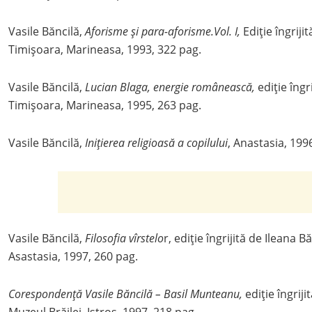
Vasile Băncilă,
Aforisme și para-aforisme.Vol. I,
Ediție îngriji
Timișoara, Marineasa, 1993, 322 pag.
Vasile Băncilă,
Lucian Blaga, energie românească,
ediție îngr
Timișoara, Marineasa, 1995, 263 pag.
Vasile Băncilă,
Inițierea religioasă a copilului
, Anastasia, 199
Vasile Băncilă,
Filosofia vîrstelo
r, ediție îngrijită de Ileana B
Asastasia, 1997, 260 pag.
Corespondență Vasile Băncilă – Basil Munteanu,
ediție îngriji
Muzeul Brăilei, Istros, 1997, 218 pag.