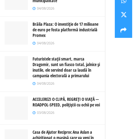
municipalitate
04/08/2026
Brăila Plaza: O investiție de 17 milioane
de euro pe fosta platformă industrială
Promex
04/08/2026
Futuristele stații smart, marca
Dragomir, sunt un fiasco total, jalnice și
inutile, ele servind doar ca laudă în
campania electorală a primarului
04/08/2026
ACCELEREZI O CLIPĂ, REGREȚI O VIAȚĂ —
ROADPOL-SPEED, polițiștii cu ochii pe voi
03/08/2026
Casa de Ajutor Reciproc Ana Aslan a
achiziționat o mașină care va veni în