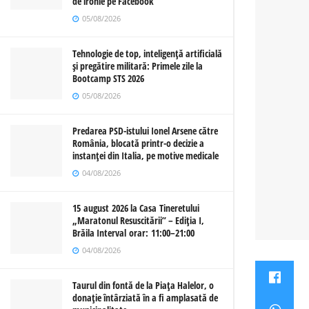
de ironie pe Facebook
05/08/2026
Tehnologie de top, inteligență artificială
și pregătire militară: Primele zile la
Bootcamp STS 2026
05/08/2026
Predarea PSD-istului Ionel Arsene către
România, blocată printr-o decizie a
instanței din Italia, pe motive medicale
04/08/2026
15 august 2026 la Casa Tineretului
„Maratonul Resuscitării” – Ediția I,
Brăila Interval orar: 11:00–21:00
04/08/2026
Taurul din fontă de la Piața Halelor, o
donație întârziată în a fi amplasată de