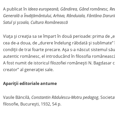
A publicat în
Ideea europeană, Gândirea, Gând românesc, Revis
Generală a Învățământului,
Arhiva, Rânduiala, Fântâna Darurilo
Satul și școala, Cultura Românească
Viața și creația sa se împart în două perioade: prima de „e
cea de-a doua, de „durere îndelung răbdată și sublimate” în
condiții de trai foarte precare. Așa s-a născut sistemul său f
autentic românesc, el introducând în filosofia românească
A fost numit de istoricul filozofiei românești N. Bagdasar c
creator” al generației sale.
Apariții editoriale antume
Vasile Băncilă,
Constantin Rădulescu-Motru pedagog
, Societ
filosofie, București, 1932, 54 p.