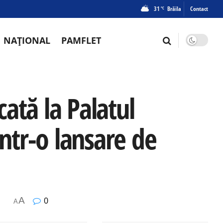
31
Brăila
Contact
°C
NAȚIONAL
PAMFLET
ată la Palatul
intr-o lansare de
A
0
A