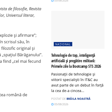
05/08/2026
ta de filosofie, Revista
r, Universul literar,
xplozie și afirmare”;
 scrisul său, în
NAȚIONAL
ilozofic original și
 „spațiul Bărăganului”.
Tehnologie de top, inteligență
artificială și pregătire militară:
a fiind „cel mai fecund
Primele zile la Bootcamp STS 2026
Pasionații de tehnologie și
viitorii specialiști în IT&C au
avut parte de un debut în forță
la cea de-a cincea...
atea română de
POSTAT DE
BRĂILA NOASTRĂ
05/08/2026