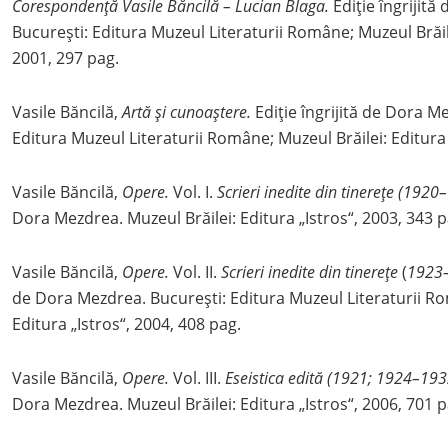
Corespondență Vasile Băncilă – Lucian Blaga.
Ediție îngrijită
București: Editura Muzeul Literaturii Române; Muzeul Brăile
2001, 297 pag.
Vasile Băncilă,
Artă și cunoaștere.
Ediție îngrijită de Dora M
Editura Muzeul Literaturii Române; Muzeul Brăilei: Editura 
Vasile Băncilă,
Opere.
Vol. I.
Scrieri inedite din tinerețe (1920
Dora Mezdrea. Muzeul Brăilei: Editura „Istros“, 2003, 343 p
Vasile Băncilă,
Opere.
Vol. II.
Scrieri inedite din tinerețe
(
1923–
de Dora Mezdrea. București: Editura Muzeul Literaturii Ro
Editura „Istros“, 2004, 408 pag.
Vasile Băncilă,
Opere.
Vol. III.
Eseistica edită (1921; 1924–193
Dora Mezdrea. Muzeul Brăilei: Editura „Istros“, 2006, 701 p