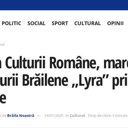
POLITIC
SOCIAL
SPORT
CULTURAL
OPINII
ral
a Culturii Române, marc
urii Brăilene „Lyra” pr
te
t de
Brăila Noastră
14/01/2025
in
Cultural
Timp de citire: 5 minute