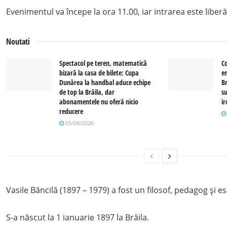
Evenimentul va începe la ora 11.00, iar intrarea este liberă
Noutati
Spectacol pe teren, matematică
C
bizară la casa de bilete: Cupa
e
Dunărea la handbal aduce echipe
Br
de top la Brăila, dar
su
abonamentele nu oferă nicio
i
reducere
05/08/2026
Vasile Băncilă (1897 – 1979) a fost un filosof, pedagog și e
S-a născut la 1 ianuarie 1897 la Brăila.