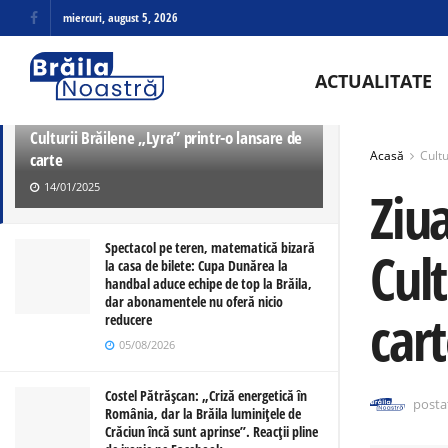
miercuri, august 5, 2026
ULTIMELE
TRENDING
ACTUALITATE
Ziua Culturii Române, marcată la Palatul
Culturii Brăilene „Lyra” printr-o lansare de
Acasă
Cultu
carte
14/01/2025
Ziu
Spectacol pe teren, matematică bizară
Cult
la casa de bilete: Cupa Dunărea la
handbal aduce echipe de top la Brăila,
dar abonamentele nu oferă nicio
car
reducere
05/08/2026
Costel Pătrășcan: „Criză energetică în
posta
România, dar la Brăila luminițele de
Crăciun încă sunt aprinse”. Reacții pline