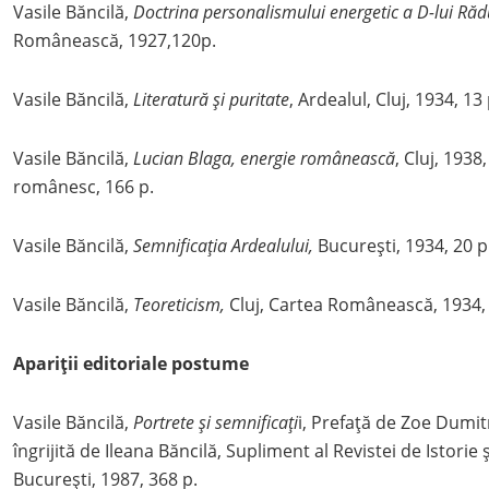
Vasile Băncilă,
Doctrina personalismului energetic a D-lui Ră
Românească, 1927,120p.
Vasile Băncilă,
Literatură și puritate
, Ardealul, Cluj, 1934, 13
Vasile Băncilă,
Lucian Blaga, energie românească
, Cluj, 1938
românesc, 166 p.
Vasile Băncilă,
Semnificația Ardealului,
București, 1934, 20 p
Vasile Băncilă,
Teoreticism,
Cluj, Cartea Românească, 1934, 
Apariții editoriale postume
Vasile Băncilă,
Portrete și semnificați
i, Prefață de Zoe Dumit
îngrijită de Ileana Băncilă, Supliment al Revistei de Istorie ș
București, 1987, 368 p.