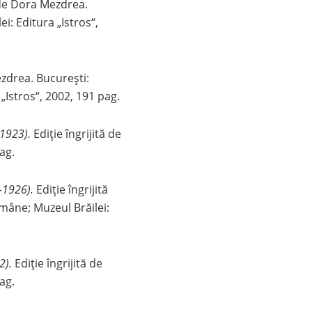
 de Dora Mezdrea.
i: Editura „Istros“,
ezdrea. București:
„Istros“, 2002, 191 pag.
–1923).
Ediție îngrijită de
ag.
1926).
Ediție îngrijită
mâne; Muzeul Brăilei:
2).
Ediție îngrijită de
ag.