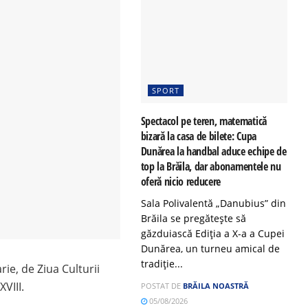
SPORT
Spectacol pe teren, matematică
bizară la casa de bilete: Cupa
Dunărea la handbal aduce echipe de
top la Brăila, dar abonamentele nu
oferă nicio reducere
Sala Polivalentă „Danubius” din
Brăila se pregătește să
găzduiască Ediția a X-a a Cupei
Dunărea, un turneu amical de
tradiție...
rie, de Ziua Culturii
VIII.
POSTAT DE
BRĂILA NOASTRĂ
05/08/2026