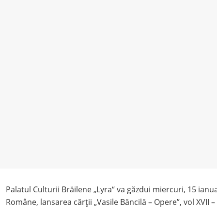
Palatul Culturii Brăilene „Lyra“ va găzdui miercuri, 15 ianua
Române, lansarea cărții „Vasile Băncilă – Opere”, vol XVII – X