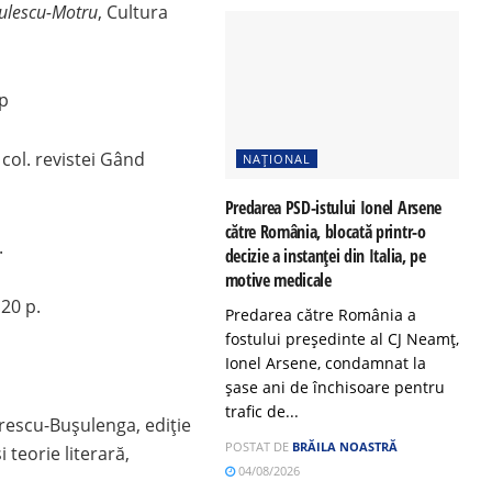
dulescu-Motru
, Cultura
 p
, col. revistei Gând
NAȚIONAL
Predarea PSD-istului Ionel Arsene
către România, blocată printr-o
.
decizie a instanței din Italia, pe
motive medicale
20 p.
Predarea către România a
fostului președinte al CJ Neamț,
Ionel Arsene, condamnat la
șase ani de închisoare pentru
trafic de...
rescu-Bușulenga, ediție
POSTAT DE
BRĂILA NOASTRĂ
i teorie literară,
04/08/2026