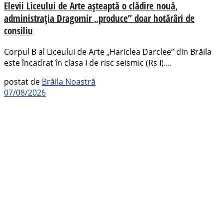
Elevii Liceului de Arte așteaptă o clădire nouă,
administrația Dragomir „produce” doar hotărâri de
consiliu
Corpul B al Liceului de Arte „Hariclea Darclee” din Brăila
este încadrat în clasa I de risc seismic (Rs I)....
postat de
Brăila Noastră
07/08/2026