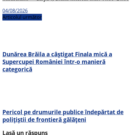
04/08/2026
Articolul următor
Dunărea Brăila a câștigat Finala mică a
Supercupei României într-o manieră
categorică
Pericol pe drumurile publice îndepărtat de
polițiștii de frontieră gălățeni
Lasă un răspuns