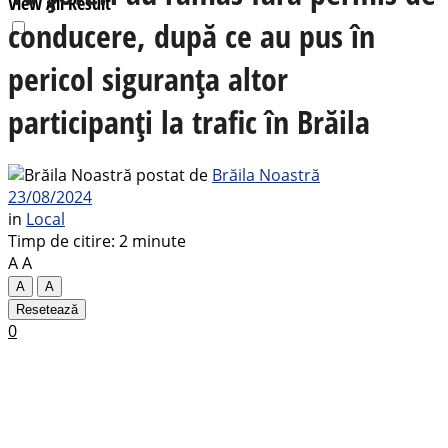
View All Result
conducere, după ce au pus în
pericol siguranța altor
participanți la trafic în Brăila
postat de
Brăila Noastră
23/08/2024
in
Local
Timp de citire: 2 minute
A
A
A
A
Resetează
0