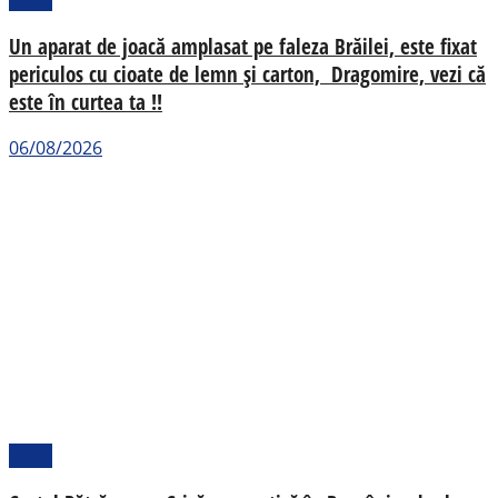
Un aparat de joacă amplasat pe faleza Brăilei, este fixat
periculos cu cioate de lemn și carton, Dragomire, vezi că
este în curtea ta !!
06/08/2026
Local