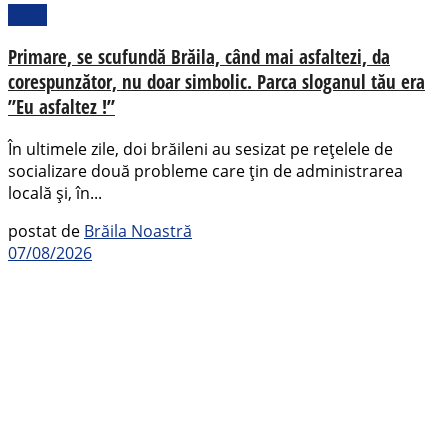
Local
Primare, se scufundă Brăila, când mai asfaltezi, da
corespunzător, nu doar simbolic. Parca sloganul tău era
”Eu asfaltez !”
În ultimele zile, doi brăileni au sesizat pe rețelele de
socializare două probleme care țin de administrarea
locală și, în...
postat de
Brăila Noastră
07/08/2026