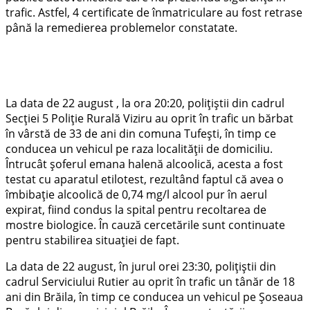
trafic. Astfel, 4 certificate de înmatriculare au fost retrase
până la remedierea problemelor constatate.
La data de 22 august , la ora 20:20, polițiștii din cadrul
Secției 5 Poliție Rurală Viziru au oprit în trafic un bărbat
în vârstă de 33 de ani din comuna Tufești, în timp ce
conducea un vehicul pe raza localității de domiciliu.
Întrucât șoferul emana halenă alcoolică, acesta a fost
testat cu aparatul etilotest, rezultând faptul că avea o
îmbibație alcoolică de 0,74 mg/l alcool pur în aerul
expirat, fiind condus la spital pentru recoltarea de
mostre biologice. În cauză cercetările sunt continuate
pentru stabilirea situației de fapt.
La data de 22 august, în jurul orei 23:30, polițiștii din
cadrul Serviciului Rutier au oprit în trafic un tânăr de 18
ani din Brăila, în timp ce conducea un vehicul pe Șoseaua