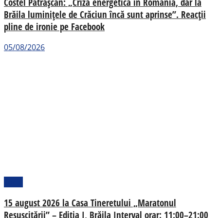
Costel Pătrășcan: „Criză energetică în România, dar la
Brăila luminițele de Crăciun încă sunt aprinse”. Reacții
pline de ironie pe Facebook
05/08/2026
Local
15 august 2026 la Casa Tineretului „Maratonul
Resuscitării” – Ediția I, Brăila Interval orar: 11:00–21:00