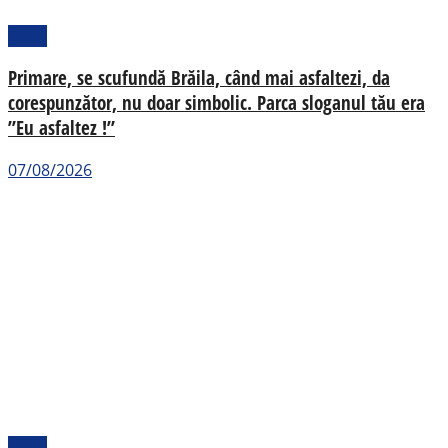
Local
Primare, se scufundă Brăila, când mai asfaltezi, da
corespunzător, nu doar simbolic. Parca sloganul tău era
”Eu asfaltez !”
07/08/2026
Local