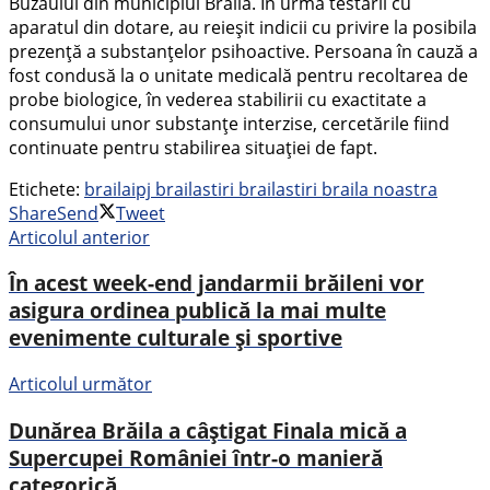
Buzăului din municipiul Brăila. În urma testării cu
aparatul din dotare, au reieșit indicii cu privire la posibila
prezență a substanțelor psihoactive. Persoana în cauză a
fost condusă la o unitate medicală pentru recoltarea de
probe biologice, în vederea stabilirii cu exactitate a
consumului unor substanțe interzise, cercetările fiind
continuate pentru stabilirea situației de fapt.
Etichete:
braila
ipj braila
stiri braila
stiri braila noastra
Share
Send
Tweet
Articolul anterior
În acest week-end jandarmii brăileni vor
asigura ordinea publică la mai multe
evenimente culturale și sportive
Articolul următor
Dunărea Brăila a câștigat Finala mică a
Supercupei României într-o manieră
categorică