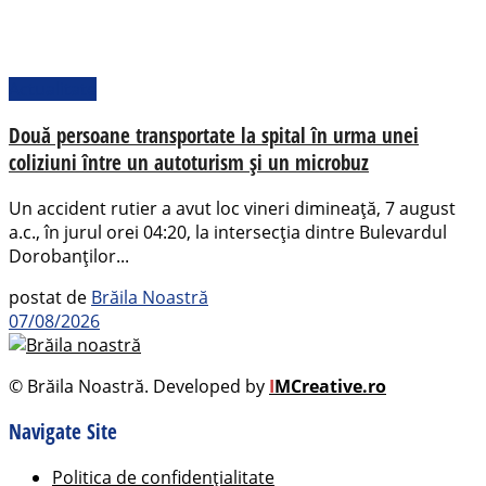
Actualitate
Două persoane transportate la spital în urma unei
coliziuni între un autoturism și un microbuz
Un accident rutier a avut loc vineri dimineață, 7 august
a.c., în jurul orei 04:20, la intersecția dintre Bulevardul
Dorobanților...
postat de
Brăila Noastră
07/08/2026
© Brăila Noastră. Developed by
I
MCreative.ro
Navigate Site
Politica de confidențialitate