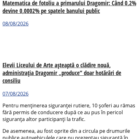
Matematica de fotoliu a primarului Dragomir: Când 0,2%
devine 0,0002% pe spatele banului public
08/08/2026
Elevii Liceului de Arte așteaptă o clădire nouă,
administrația Dragomir „produce” doar hotărâri de
consiliu
07/08/2026
Pentru menținerea siguranței rutiere, 10 șoferi au rămas
fără permis de conducere după ce au pus în pericol
siguranța altor participanți la trafic.
De asemenea, au fost oprite din a circula pe drumurile
publice autovehiculele care nu prezentau siguranță în