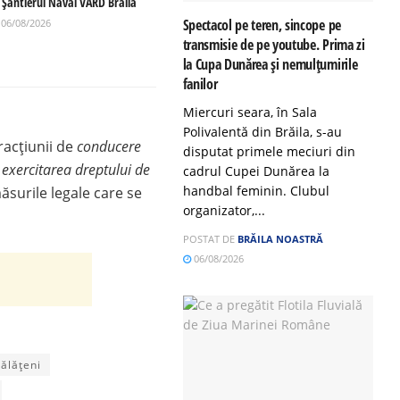
a Șantierul Naval VARD Brăila
Spectacol pe teren, sincope pe
06/08/2026
transmisie de pe youtube. Prima zi
la Cupa Dunărea și nemulțumirile
fanilor
Miercuri seara, în Sala
Polivalentă din Brăila, s-au
racțiunii de
conducere
disputat primele meciuri din
 exercitarea dreptului de
cadrul Cupei Dunărea la
handbal feminin. Clubul
măsurile legale care se
organizator,...
POSTAT DE
BRĂILA NOASTRĂ
06/08/2026
gălățeni