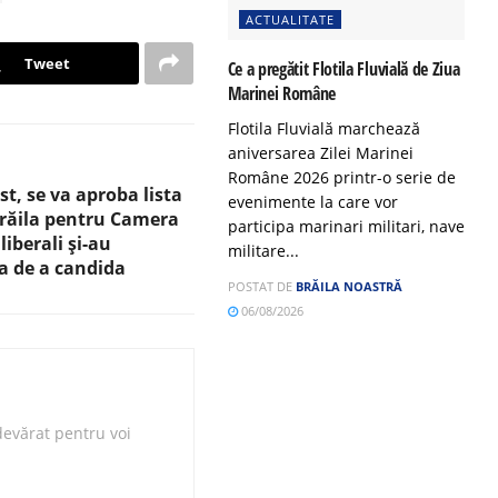
ACTUALITATE
Tweet
Ce a pregătit Flotila Fluvială de Ziua
Marinei Române
Flotila Fluvială marchează
aniversarea Zilei Marinei
Române 2026 printr-o serie de
t, se va aproba lista
evenimente la care vor
Brăila pentru Camera
participa marinari militari, nave
liberali și-au
militare...
a de a candida
POSTAT DE
BRĂILA NOASTRĂ
06/08/2026
evărat pentru voi