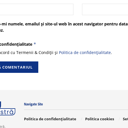
-mi numele, emailul și site-ul web în acest navigator pentru data
z.
 confidențialitate
*
cord cu Termenii & Condiții și
Politica de confidențialitate
.
Navigate Site
Politica de confidențialitate
Politica cookies
Se
tră.