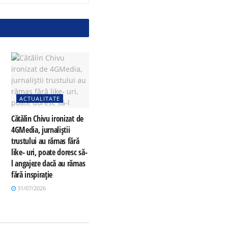
ACTUALITATE
Cătălin Chivu ironizat de
4GMedia, jurnaliștii
trustului au rămas fără
like- uri, poate doresc să-
l angajeze dacă au rămas
fără inspirație
31/07/2026