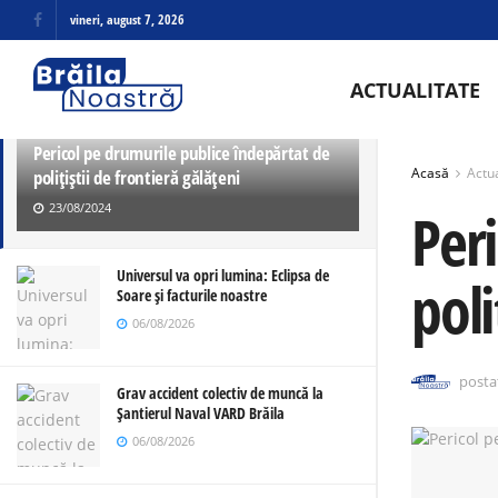
vineri, august 7, 2026
ULTIMELE
TRENDING
ACTUALITATE
Pericol pe drumurile publice îndepărtat de
Acasă
Actua
polițiștii de frontieră gălățeni
23/08/2024
Per
Universul va opri lumina: Eclipsa de
poli
Soare și facturile noastre
06/08/2026
posta
Grav accident colectiv de muncă la
Șantierul Naval VARD Brăila
06/08/2026