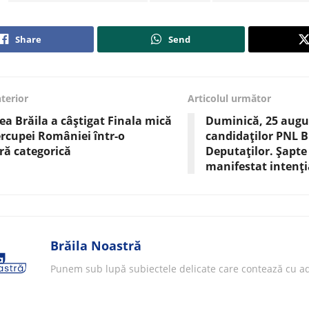
Share
Send
nterior
Articolul următor
a Brăila a câștigat Finala mică
Duminică, 25 augus
rcupei României într-o
candidaților PNL 
ă categorică
Deputaților. Șapte 
manifestat intenți
Brăila Noastră
Punem sub lupă subiectele delicate care contează cu ad