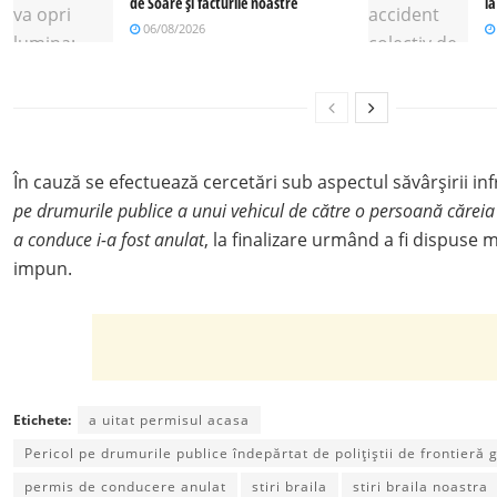
de Soare și facturile noastre
l
06/08/2026
În cauză se efectuează cercetări sub aspectul săvârșirii inf
pe drumurile publice a unui vehicul de către o persoană căreia
a conduce i-a fost anulat
, la finalizare urmând a fi dispuse 
impun.
Etichete:
a uitat permisul acasa
Pericol pe drumurile publice îndepărtat de polițiștii de frontieră 
permis de conducere anulat
stiri braila
stiri braila noastra