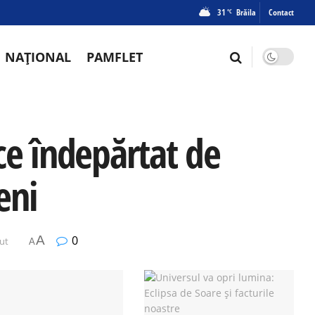
31
Brăila
Contact
°C
NAȚIONAL
PAMFLET
ce îndepărtat de
eni
A
0
nut
A