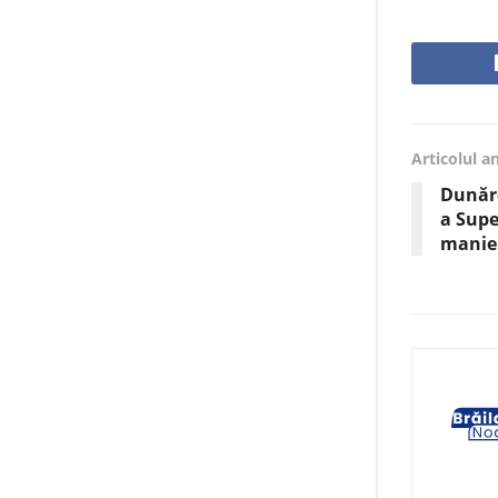
Articolul a
Dunăre
a Supe
manier