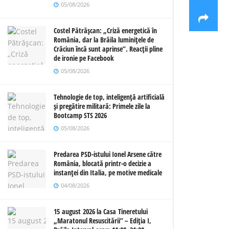
05/08/2026
Costel Pătrășcan: „Criză energetică în
România, dar la Brăila luminițele de
Crăciun încă sunt aprinse”. Reacții pline
de ironie pe Facebook
05/08/2026
Tehnologie de top, inteligență artificială
și pregătire militară: Primele zile la
Bootcamp STS 2026
05/08/2026
Predarea PSD-istului Ionel Arsene către
România, blocată printr-o decizie a
instanței din Italia, pe motive medicale
04/08/2026
15 august 2026 la Casa Tineretului
„Maratonul Resuscitării” – Ediția I,