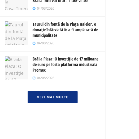
Brăila Interval orar: 11:00–21:00
04/08/2026
Taurul din fontă de la Piața Halelor, o
donație întârziată în a fi amplasată de
municipalitate
04/08/2026
Brăila Plaza: O investiție de 17 milioane
de euro pe fosta platformă industrială
Promex
04/08/2026
VEZI MAI MULTE