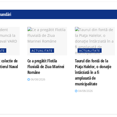
mandări
ATE
ACTUALITATE
ACTUALITATE
 colectiv de
Ce a pregătit Flotila
Taurul din fontă de la
tierul Naval
Fluvială de Ziua Marinei
Piața Halelor, o donație
Române
întârziată în a fi
amplasată de
06/08/2026
municipalitate
04/08/2026