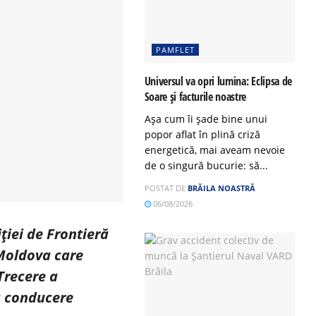
PAMFLET
Universul va opri lumina: Eclipsa de
Soare și facturile noastre
Așa cum îi șade bine unui
popor aflat în plină criză
energetică, mai aveam nevoie
de o singură bucurie: să...
POSTAT DE
BRĂILA NOASTRĂ
06/08/2026
iţiei de Frontieră
 Moldova care
Trecere a
 a conducere