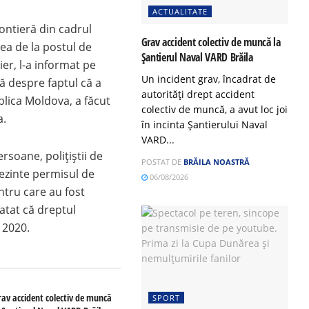
ACTUALITATE
frontieră din cadrul
Grav accident colectiv de muncă la
nea de la postul de
Șantierul Naval VARD Brăila
ier, l-a informat pe
Un incident grav, încadrat de
ră despre faptul că a
autorități drept accident
blica Moldova, a făcut
colectiv de muncă, a avut loc joi
a.
în incinta Șantierului Naval
VARD...
rsoane, polițiștii de
POSTAT DE
BRĂILA NOASTRĂ
rezinte permisul de
06/08/2026
ntru care au fost
atat că dreptul
 2020.
rav accident colectiv de muncă
SPORT