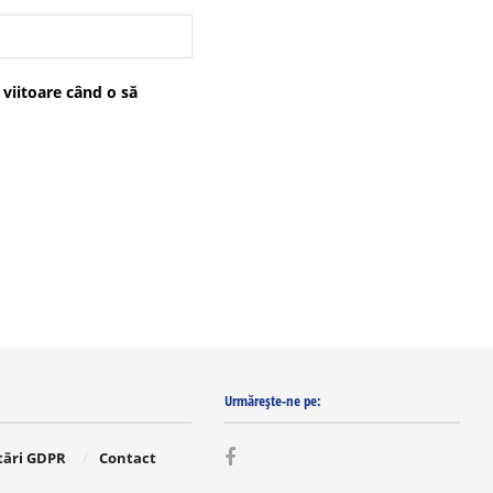
 viitoare când o să
Urmărește-ne pe:
tări GDPR
Contact