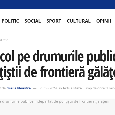
POLITIC
SOCIAL
SPORT
CULTURAL
OPINII
litate
icol pe drumurile publi
țiștii de frontieră gălăț
t de
Brăila Noastră
23/08/2024
in
Actualitate
Timp de citire: 1 mi