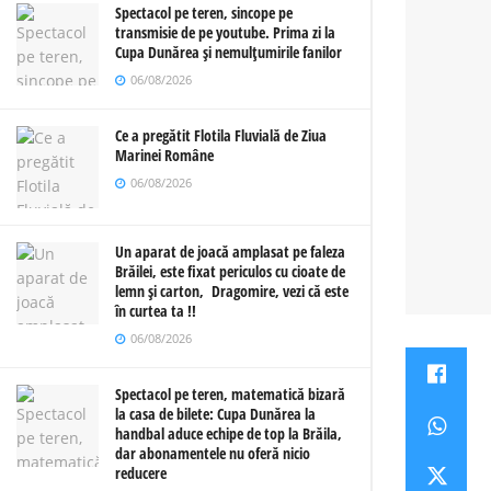
Spectacol pe teren, sincope pe
transmisie de pe youtube. Prima zi la
Cupa Dunărea și nemulțumirile fanilor
06/08/2026
Ce a pregătit Flotila Fluvială de Ziua
Marinei Române
06/08/2026
Un aparat de joacă amplasat pe faleza
Brăilei, este fixat periculos cu cioate de
lemn și carton, Dragomire, vezi că este
în curtea ta !!
06/08/2026
Spectacol pe teren, matematică bizară
la casa de bilete: Cupa Dunărea la
handbal aduce echipe de top la Brăila,
dar abonamentele nu oferă nicio
reducere