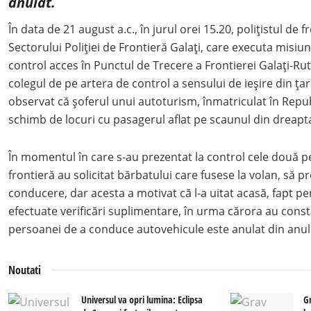
anulat.
În data de 21 august a.c., în jurul orei 15.20, polițistul de 
Sectorului Poliţiei de Frontieră Galați, care executa misiu
control acces în Punctul de Trecere a Frontierei Galați-Rut
colegul de pe artera de control a sensului de ieșire din ța
observat că șoferul unui autoturism, înmatriculat în Repu
schimb de locuri cu pasagerul aflat pe scaunul din dreapt
În momentul în care s-au prezentat la control cele două pe
frontieră au solicitat bărbatului care fusese la volan, să p
conducere, dar acesta a motivat că l-a uitat acasă, fapt pe
efectuate verificări suplimentare, în urma cărora au const
persoanei de a conduce autovehicule este anulat din anul
Noutati
Universul va opri lumina: Eclipsa
G