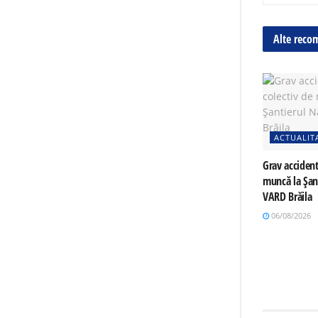
Alte reco
ACTUALIT
Grav accident
muncă la Șan
VARD Brăila
06/08/2026