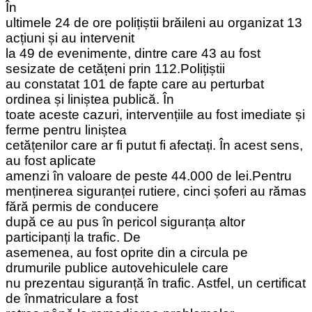
În
ultimele 24 de ore polițiștii brăileni au organizat 13
acțiuni și au intervenit
la 49 de evenimente, dintre care 43 au fost
sesizate de cetățeni prin 112.Polițiștii
au constatat 101 de fapte care au perturbat
ordinea și liniștea publică. În
toate aceste cazuri, intervențiile au fost imediate și
ferme pentru liniștea
cetățenilor care ar fi putut fi afectați. În acest sens,
au fost aplicate
amenzi în valoare de peste 44.000 de lei.Pentru
menținerea siguranței rutiere, cinci șoferi au rămas
fără permis de conducere
după ce au pus în pericol siguranța altor
participanți la trafic. De
asemenea, au fost oprite din a circula pe
drumurile publice autovehiculele care
nu prezentau siguranță în trafic. Astfel, un certificat
de înmatriculare a fost