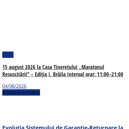
Local
15 august 2026 la Casa Tineretului „Maratonul
Resuscitării” – Ediția I, Brăila Interval orar: 11:00–21:00
04/08/2026
Articolul următor
Evoluția Sistemului de Garanție-Returnare la