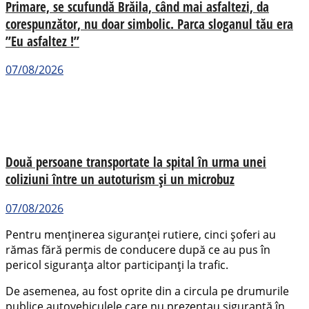
Primare, se scufundă Brăila, când mai asfaltezi, da
corespunzător, nu doar simbolic. Parca sloganul tău era
”Eu asfaltez !”
07/08/2026
Două persoane transportate la spital în urma unei
coliziuni între un autoturism și un microbuz
07/08/2026
Pentru menținerea siguranței rutiere, cinci șoferi au
rămas fără permis de conducere după ce au pus în
pericol siguranța altor participanți la trafic.
De asemenea, au fost oprite din a circula pe drumurile
publice autovehiculele care nu prezentau siguranță în