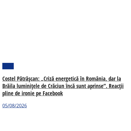
Local
Costel Pătrășcan: „Criză energetică în România, dar la
Brăila luminițele de Crăciun încă sunt aprinse”. Reacții
pline de ironie pe Facebook
05/08/2026