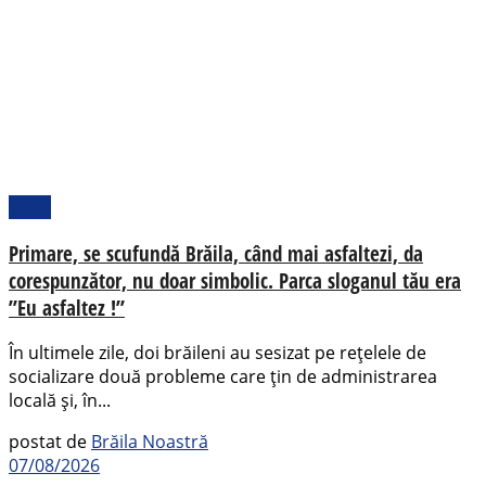
Local
Primare, se scufundă Brăila, când mai asfaltezi, da
corespunzător, nu doar simbolic. Parca sloganul tău era
”Eu asfaltez !”
În ultimele zile, doi brăileni au sesizat pe rețelele de
socializare două probleme care țin de administrarea
locală și, în...
postat de
Brăila Noastră
07/08/2026