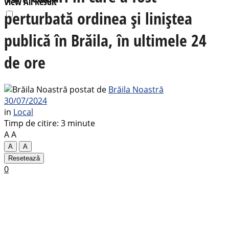
View All Result
perturbată ordinea și liniștea
publică în Brăila, în ultimele 24
de ore
postat de
Brăila Noastră
30/07/2024
in
Local
Timp de citire: 3 minute
A
A
A
A
Resetează
0