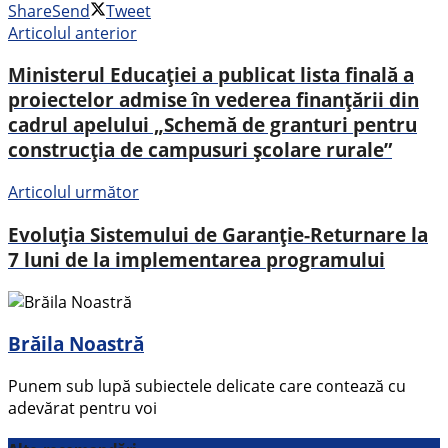
Share
Send
Tweet
Articolul anterior
Ministerul Educației a publicat lista finală a
proiectelor admise în vederea finanțării din
cadrul apelului „Schemă de granturi pentru
construcția de campusuri școlare rurale”
Articolul următor
Evoluția Sistemului de Garanție-Returnare la
7 luni de la implementarea programului
Brăila Noastră
Punem sub lupă subiectele delicate care contează cu
adevărat pentru voi