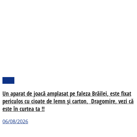
Local
Un aparat de joacă amplasat pe faleza Brăilei, este fixat
periculos cu cioate de lemn și carton, Dragomire, vezi că
este în curtea ta !!
06/08/2026