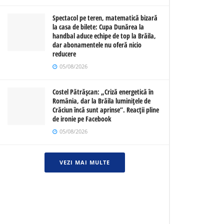
Spectacol pe teren, matematică bizară
la casa de bilete: Cupa Dunărea la
handbal aduce echipe de top la Brăila,
dar abonamentele nu oferă nicio
reducere
05/08/2026
Costel Pătrășcan: „Criză energetică în
România, dar la Brăila luminițele de
Crăciun încă sunt aprinse”. Reacții pline
de ironie pe Facebook
05/08/2026
VEZI MAI MULTE