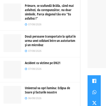
Primare, se scufundă Brăila, când mai
asfaltezi, da corespunzător, nu doar
simbolic. Parca sloganul tău era ”Eu
asfaltez !”
07/08/2026
Două persoane transportate la spital în
urma unei coliziuni între un autoturism
și un microbuz
07/08/2026
Accident cu victime pe DN21
07/08/2026
Universul va opri lumina: Eclipsa de
Soare și facturile noastre
06/08/2026