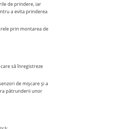
ile de prindere, iar
entru a evita prinderea
estrele prin montarea de
care să înregistreze
senzori de mişcare şi a
pra pătrunderii unor
tră;