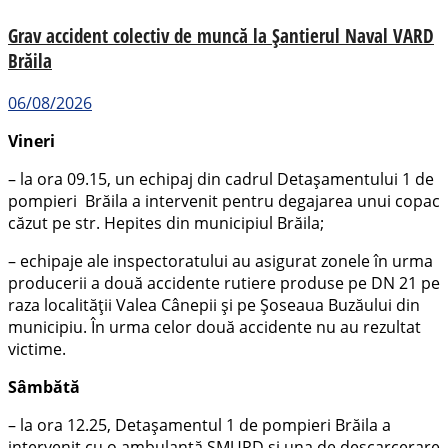
Grav accident colectiv de muncă la Șantierul Naval VARD
Brăila
06/08/2026
Vineri
– la ora 09.15, un echipaj din cadrul Detașamentului 1 de
pompieri Brăila a intervenit pentru degajarea unui copac
căzut pe str. Hepites din municipiul Brăila;
– echipaje ale inspectoratului au asigurat zonele în urma
producerii a două accidente rutiere produse pe DN 21 pe
raza localității Valea Cânepii și pe Șoseaua Buzăului din
municipiu. În urma celor două accidente nu au rezultat
victime.
Sâmbătă
– la ora 12.25, Detașamentul 1 de pompieri Brăila a
intervenit cu o ambulanță SMURD și una de descarcerare