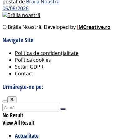
postat de
Brăila Noastră
06/08/2026
© Brăila Noastră. Developed by
I
MCreative.ro
Navigate Site
Politica de confidențialitate
Politica cookies
Setări GDPR
Contact
Urmărește-ne pe:
No Result
View All Result
Actualitate