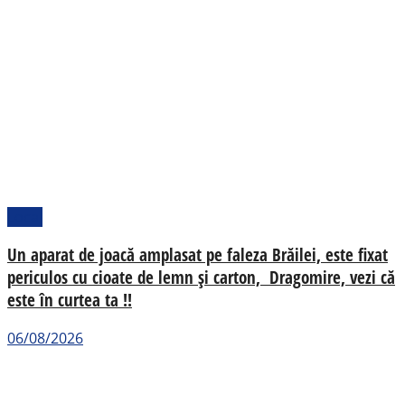
Local
Un aparat de joacă amplasat pe faleza Brăilei, este fixat
periculos cu cioate de lemn și carton, Dragomire, vezi că
este în curtea ta !!
06/08/2026