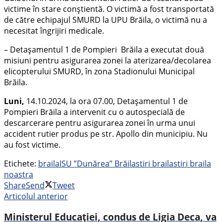
victime în stare conștientă. O victimă a fost transportată
de către echipajul SMURD la UPU Brăila, o victimă nu a
necesitat îngrijiri medicale.
– Detaşamentul 1 de Pompieri Brăila a executat două
misiuni pentru asigurarea zonei la aterizarea/decolarea
elicopterului SMURD, în zona Stadionului Municipal
Brăila.
Luni,
14.10.2024, la ora 07.00, Detaşamentul 1 de
Pompieri Brăila a intervenit cu o autospecială de
descarcerare pentru asigurarea zonei în urma unui
accident rutier produs pe str. Apollo din municipiu. Nu
au fost victime.
Etichete:
braila
ISU ”Dunărea” Brăila
stiri braila
stiri braila
noastra
Share
Send
Tweet
Articolul anterior
Ministerul Educației, condus de Ligia Deca, va