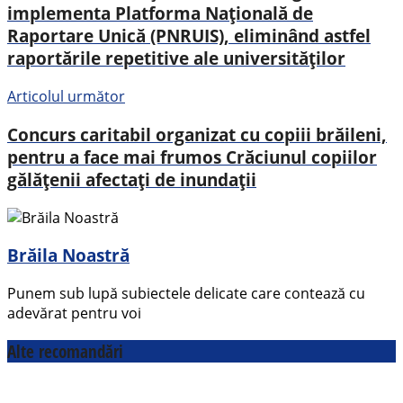
implementa Platforma Națională de
Raportare Unică (PNRUIS), eliminând astfel
raportările repetitive ale universităților
Articolul următor
Concurs caritabil organizat cu copiii brăileni,
pentru a face mai frumos Crăciunul copiilor
gălățenii afectați de inundații
Brăila Noastră
Punem sub lupă subiectele delicate care contează cu
adevărat pentru voi
Alte recomandări