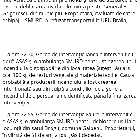
pentru deblocarea ușii la o locuință pe str. General E.
Grigorescu din municipiu. Proprietara, evaluată de către
echipajul SMURD, a refuzat transportul la UPU Brăila;
– la ora 22.30, Garda de intervenție Ianca a intervenit cu
două ASAS și o ambulanță SMURD pentru stingerea unui
incendiu la o gospodărie din localitatea Șuțești. Au ars
cca. 100 kg de resturi vegetale și materiale textile. Cauza
probabilă a producerii incendiului a fost crearea
intenţionată sau din culpă a condiţiilor de a genera
incendiul de o persoană neidentificată până la finalizarea
intervenției;
– la ora 22.55, Garda de intervenție Făurei a intervenit cu
o ASAS și o ambulanță SMURD pentru deblocare ușii la o
locuință din satul Drogu, comuna Galbenu. Proprietarul,
în vârstă de 61 de ani, a fost găsit decedat.