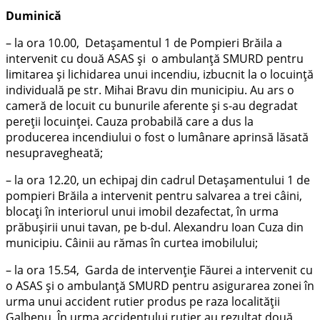
Duminică
– la ora 10.00, Detaşamentul 1 de Pompieri Brăila a
intervenit cu două ASAS și o ambulanță SMURD pentru
limitarea și lichidarea unui incendiu, izbucnit la o locuință
individuală pe str. Mihai Bravu din municipiu. Au ars o
cameră de locuit cu bunurile aferente și s-au degradat
pereții locuinței. Cauza probabilă care a dus la
producerea incendiului o fost o lumânare aprinsă lăsată
nesupravegheată;
– la ora 12.20, un echipaj din cadrul Detaşamentului 1 de
pompieri Brăila a intervenit pentru salvarea a trei câini,
blocați în interiorul unui imobil dezafectat, în urma
prăbușirii unui tavan, pe b-dul. Alexandru Ioan Cuza din
municipiu. Câinii au rămas în curtea imobilului;
– la ora 15.54, Garda de intervenție Făurei a intervenit cu
o ASAS și o ambulanță SMURD pentru asigurarea zonei în
urma unui accident rutier produs pe raza localității
Galbenu. În urma accidentului rutier au rezultat două