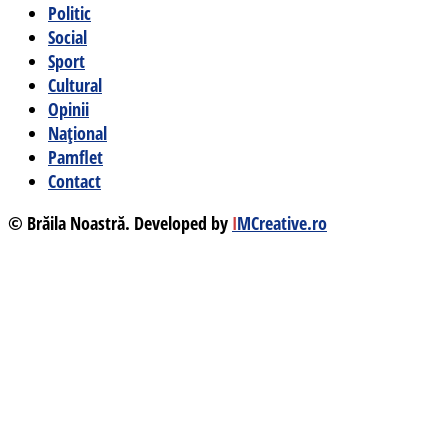
Politic
Social
Sport
Cultural
Opinii
Național
Pamflet
Contact
© Brăila Noastră. Developed by
I
MCreative.ro