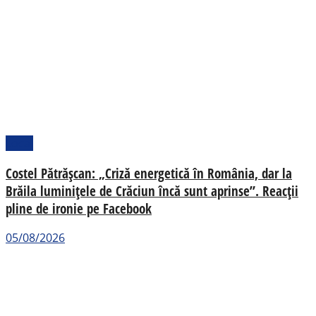
Local
Costel Pătrășcan: „Criză energetică în România, dar la
Brăila luminițele de Crăciun încă sunt aprinse”. Reacții
pline de ironie pe Facebook
05/08/2026