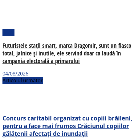
Local
Futuristele stații smart, marca Dragomir, sunt un fiasco
total, jalnice și inutile, ele servind doar ca laudă în
campania electorală a primarului
04/08/2026
Articolul următor
Concurs caritabil organizat cu copiii brăileni,
pentru a face mai frumos Crăciunul copiilor
gălățenii afectați de inundații