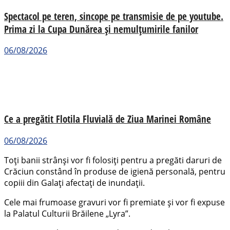
Spectacol pe teren, sincope pe transmisie de pe youtube.
Prima zi la Cupa Dunărea și nemulțumirile fanilor
06/08/2026
Ce a pregătit Flotila Fluvială de Ziua Marinei Române
06/08/2026
Toți banii strânși vor fi folosiți pentru a pregăti daruri de
Crăciun constând în produse de igienă personală, pentru
copiii din Galați afectați de inundații.
Cele mai frumoase gravuri vor fi premiate și vor fi expuse
la Palatul Culturii Brăilene „Lyra”.