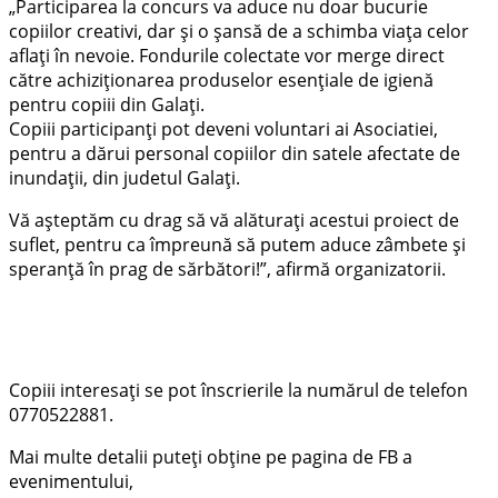
„Participarea la concurs va aduce nu doar bucurie
copiilor creativi, dar și o șansă de a schimba viața celor
aflați în nevoie. Fondurile colectate vor merge direct
către achiziționarea produselor esențiale de igienă
pentru copiii din Galați.
Copiii participanți pot deveni voluntari ai Asociatiei,
pentru a dărui personal copiilor din satele afectate de
inundații, din judetul Galați.
Vă așteptăm cu drag să vă alăturați acestui proiect de
suflet, pentru ca împreună să putem aduce zâmbete și
speranță în prag de sărbători!”, afirmă organizatorii.
Copiii interesați se pot înscrierile la numărul de telefon
0770522881.
Mai multe detalii puteți obține pe pagina de FB a
evenimentului,