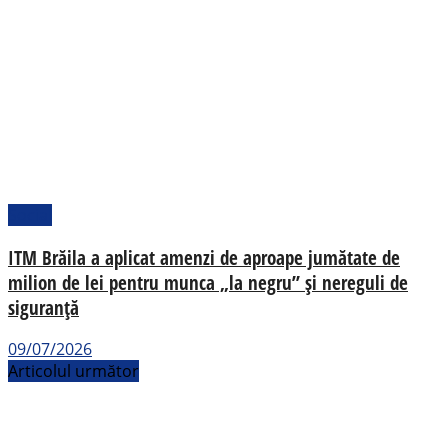
Social
ITM Brăila a aplicat amenzi de aproape jumătate de
milion de lei pentru munca „la negru” și nereguli de
siguranță
09/07/2026
Articolul următor