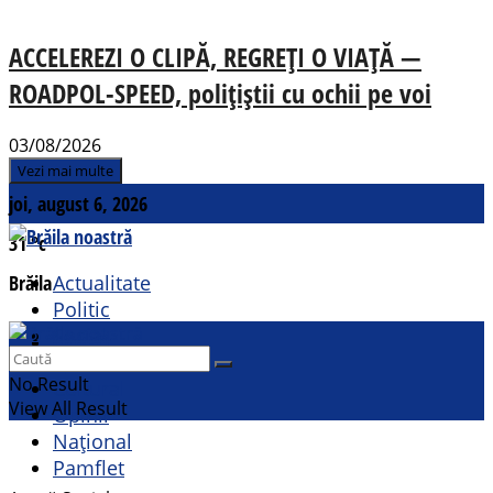
ACCELEREZI O CLIPĂ, REGREȚI O VIAȚĂ —
ROADPOL-SPEED, polițiștii cu ochii pe voi
03/08/2026
Vezi mai multe
joi, august 6, 2026
31
°c
Brăila
Actualitate
Politic
Social
Contact
Sport
No Result
Cultural
View All Result
Opinii
Național
Pamflet