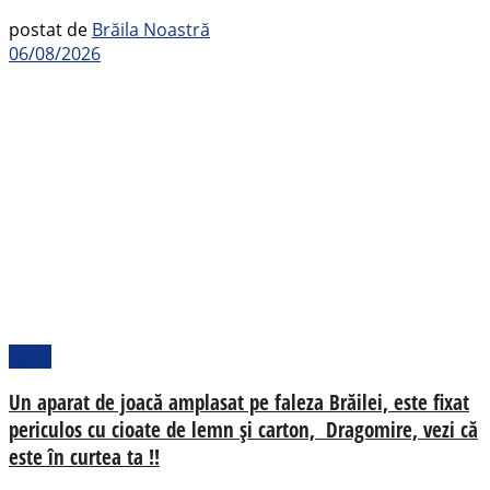
postat de
Brăila Noastră
06/08/2026
Local
Un aparat de joacă amplasat pe faleza Brăilei, este fixat
periculos cu cioate de lemn și carton, Dragomire, vezi că
este în curtea ta !!