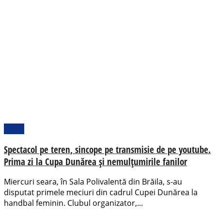
Sport
Spectacol pe teren, sincope pe transmisie de pe youtube.
Prima zi la Cupa Dunărea și nemulțumirile fanilor
Miercuri seara, în Sala Polivalentă din Brăila, s-au
disputat primele meciuri din cadrul Cupei Dunărea la
handbal feminin. Clubul organizator,...