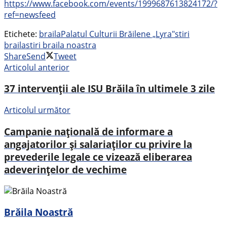
https://www.facebook.com/events/1999687613824172/?
ref=newsfeed
Etichete:
braila
Palatul Culturii Brăilene „Lyra"
stiri
braila
stiri braila noastra
Share
Send
Tweet
Articolul anterior
37 intervenţii ale ISU Brăila în ultimele 3 zile
Articolul următor
Campanie naţională de informare a
angajatorilor şi salariaţilor cu privire la
prevederile legale ce vizează eliberarea
adeverinţelor de vechime
Brăila Noastră