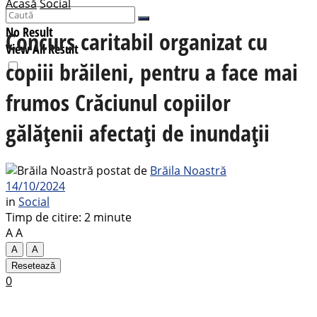
Acasă
Social
No Result
Concurs caritabil organizat cu
View All Result
copiii brăileni, pentru a face mai
frumos Crăciunul copiilor
gălățenii afectați de inundații
postat de
Brăila Noastră
14/10/2024
in
Social
Timp de citire: 2 minute
A
A
A
A
Resetează
0