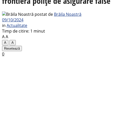
frontieră polițe de asigurare false
postat de
Brăila Noastră
09/10/2024
in
Actualitate
Timp de citire: 1 minut
A
A
A
A
Resetează
0