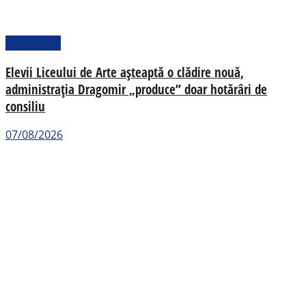
Actualitate
Elevii Liceului de Arte așteaptă o clădire nouă,
administrația Dragomir „produce” doar hotărâri de
consiliu
07/08/2026