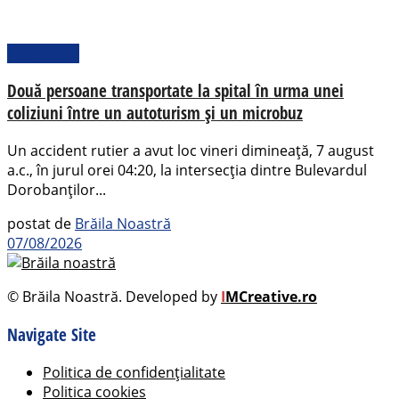
Actualitate
Două persoane transportate la spital în urma unei
coliziuni între un autoturism și un microbuz
Un accident rutier a avut loc vineri dimineață, 7 august
a.c., în jurul orei 04:20, la intersecția dintre Bulevardul
Dorobanților...
postat de
Brăila Noastră
07/08/2026
© Brăila Noastră. Developed by
I
MCreative.ro
Navigate Site
Politica de confidențialitate
Politica cookies