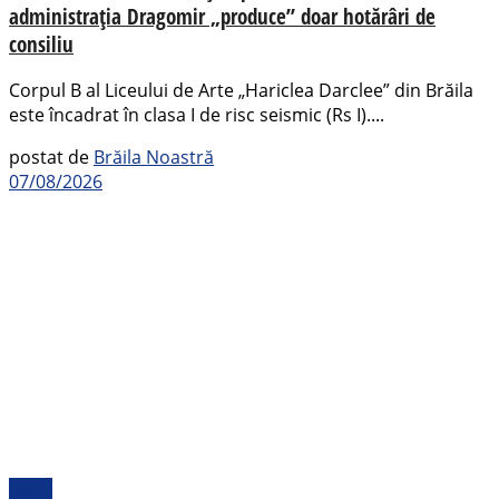
administrația Dragomir „produce” doar hotărâri de
consiliu
Corpul B al Liceului de Arte „Hariclea Darclee” din Brăila
este încadrat în clasa I de risc seismic (Rs I)....
postat de
Brăila Noastră
07/08/2026
Local