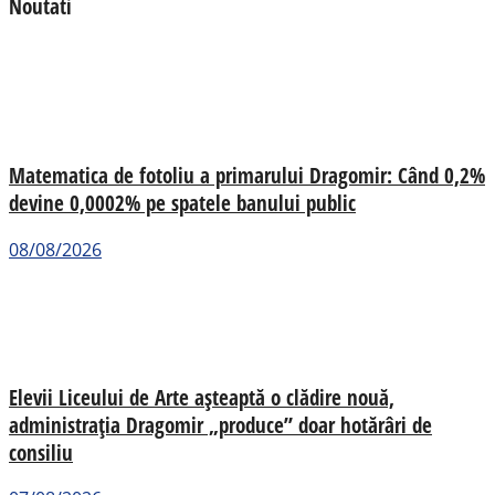
Noutati
Matematica de fotoliu a primarului Dragomir: Când 0,2%
devine 0,0002% pe spatele banului public
08/08/2026
Elevii Liceului de Arte așteaptă o clădire nouă,
administrația Dragomir „produce” doar hotărâri de
consiliu