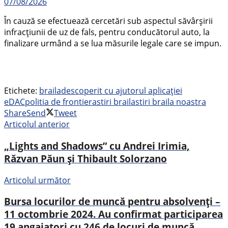
07/08/2026
În cauză se efectuează cercetări sub aspectul săvârșirii
infracțiunii de uz de fals, pentru conducătorul auto, la
finalizare urmând a se lua măsurile legale care se impun.
Etichete:
braila
descoperit cu ajutorul aplicației
eDAC
politia de frontiera
stiri braila
stiri braila noastra
Share
Send
Tweet
Articolul anterior
„Lights and Shadows” cu Andrei Irimia,
Răzvan Păun și Thibault Solorzano
Articolul următor
Bursa locurilor de muncă pentru absolvenţi –
11 octombrie 2024. Au confirmat participarea
19 angajatori cu 246 de locuri de muncă