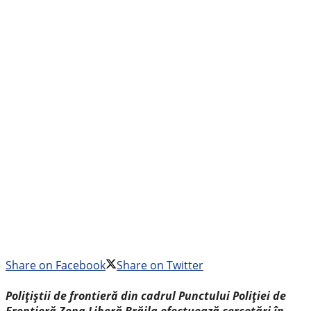
Share on Facebook
Share on Twitter
Polițiștii de frontieră din cadrul Punctului Poliției de
Frontieră Zona Liberă Brăila efectuează cercetări în