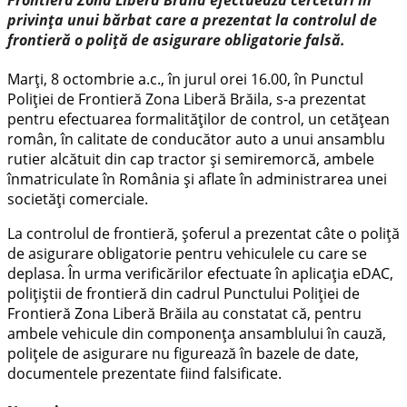
privința unui bărbat care a prezentat la controlul de
frontieră o poliță de asigurare obligatorie falsă.
Marți, 8 octombrie a.c., în jurul orei 16.00, în Punctul
Poliției de Frontieră Zona Liberă Brăila, s-a prezentat
pentru efectuarea formalităților de control, un cetățean
român, în calitate de conducător auto a unui ansamblu
rutier alcătuit din cap tractor și semiremorcă, ambele
înmatriculate în România şi aflate în administrarea unei
societăți comerciale.
La controlul de frontieră, șoferul a prezentat câte o poliță
de asigurare obligatorie pentru vehiculele cu care se
deplasa. În urma verificărilor efectuate în aplicația eDAC,
polițiștii de frontieră din cadrul Punctului Poliției de
Frontieră Zona Liberă Brăila au constatat că, pentru
ambele vehicule din componența ansamblului în cauză,
polițele de asigurare nu figurează în bazele de date,
documentele prezentate fiind falsificate.