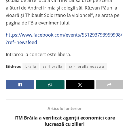
școala de arte locală va fi invitat să urce pe scenă
alături de Andrei Irimia și colegii săi, Răzvan Păun la
vioară și Thibault Solorzano la violoncel”, se arată pe
pagina de FB a evenimentului,
https://www.facebook.com/events/551293793959998/
?ref=newsfeed
Intrarea la concert este liberă.
Etichete:
braila
stiri braila
stiri braila noastra
Articolul anterior
ITM Brăila a verificat agenții economici care
lucrează cu zilieri