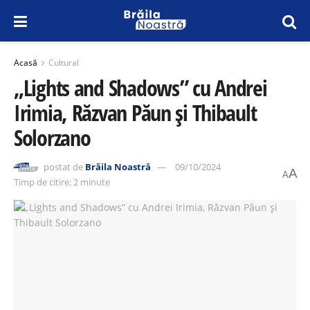
Acasă
Cultural
„Lights and Shadows” cu Andrei
Irimia, Răzvan Păun și Thibault
Solorzano
postat de
Brăila Noastră
09/10/2024
A
A
Timp de citire: 2 minute