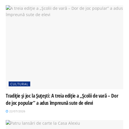
CULTURAL
Tradiție și joc la Șuțești: A treia ediție a „Școlii de vară – Dor
de joc popular” a adus împreună sute de elevi
22/07/2026