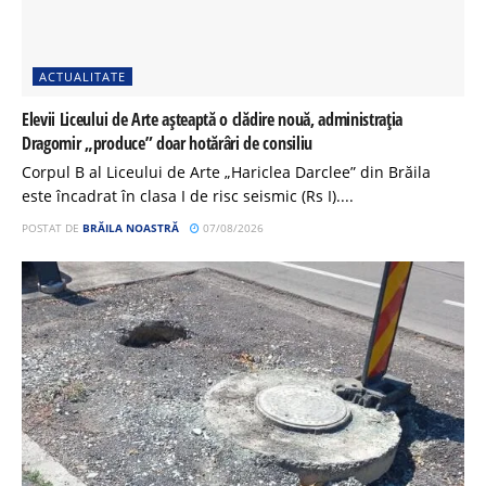
ACTUALITATE
Elevii Liceului de Arte așteaptă o clădire nouă, administrația
Dragomir „produce” doar hotărâri de consiliu
Corpul B al Liceului de Arte „Hariclea Darclee” din Brăila
este încadrat în clasa I de risc seismic (Rs I)....
POSTAT DE
BRĂILA NOASTRĂ
07/08/2026