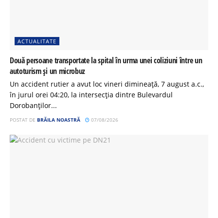
ACTUALITATE
Două persoane transportate la spital în urma unei coliziuni între un
autoturism și un microbuz
Un accident rutier a avut loc vineri dimineață, 7 august a.c.,
în jurul orei 04:20, la intersecția dintre Bulevardul
Dorobanților...
POSTAT DE
BRĂILA NOASTRĂ
07/08/2026