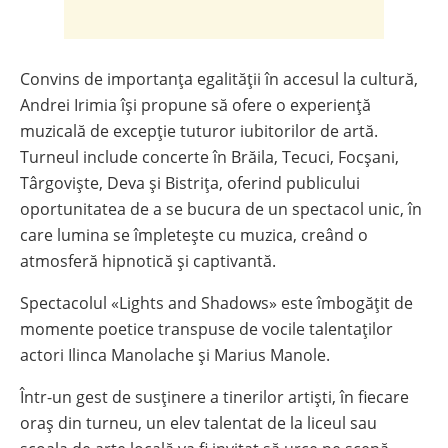
Convins de importanța egalității în accesul la cultură,
Andrei Irimia își propune să ofere o experiență
muzicală de excepție tuturor iubitorilor de artă.
Turneul include concerte în Brăila, Tecuci, Focșani,
Târgoviște, Deva și Bistrița, oferind publicului
oportunitatea de a se bucura de un spectacol unic, în
care lumina se împletește cu muzica, creând o
atmosferă hipnotică și captivantă.
Spectacolul «Lights and Shadows» este îmbogățit de
momente poetice transpuse de vocile talentaților
actori Ilinca Manolache și Marius Manole.
Într-un gest de susținere a tinerilor artiști, în fiecare
oraș din turneu, un elev talentat de la liceul sau