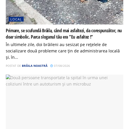
LOCAL
Primare, se scufundă Brăila, când mai asfaltezi, da corespunzător, nu
doar simbolic. Parca sloganul tău era ”Eu asfaltez !”
În ultimele zile, doi brăileni au sesizat pe rețelele de
socializare două probleme care țin de administrarea locală
și, în...
POSTAT DE
BRĂILA NOASTRĂ
07/08/2026