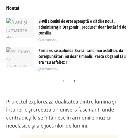
Noutati
Elevii Liceului de Arte așteaptă o clădire nouă,
administrația Dragomir „produce” doar hotărâri de
consiliu
07/08/2026
Primare, se scufundă Brăila, când mai asfaltezi, da
corespunzător, nu doar simbolic. Parca sloganul tău
era ”Eu asfaltez !”
07/08/2026
Proiectul explorează dualitatea dintre lumină și
întuneric și creează un univers fascinant, unde
contradicțiile se întâlnesc în armoniile muzicii
neoclasice și ale jocurilor de lumini.