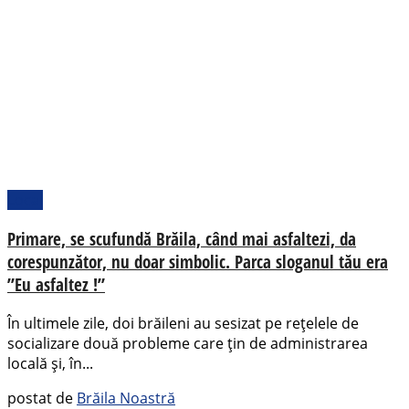
Local
Primare, se scufundă Brăila, când mai asfaltezi, da
corespunzător, nu doar simbolic. Parca sloganul tău era
”Eu asfaltez !”
În ultimele zile, doi brăileni au sesizat pe rețelele de
socializare două probleme care țin de administrarea
locală și, în...
postat de
Brăila Noastră