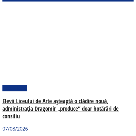
Actualitate
Elevii Liceului de Arte așteaptă o clădire nouă,
administrația Dragomir „produce” doar hotărâri de
consiliu
07/08/2026