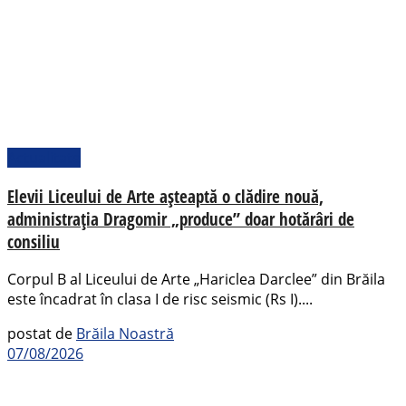
Actualitate
Elevii Liceului de Arte așteaptă o clădire nouă,
administrația Dragomir „produce” doar hotărâri de
consiliu
Corpul B al Liceului de Arte „Hariclea Darclee” din Brăila
este încadrat în clasa I de risc seismic (Rs I)....
postat de
Brăila Noastră
07/08/2026