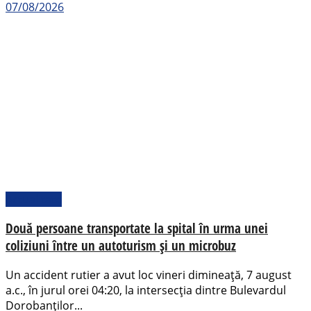
07/08/2026
Actualitate
Două persoane transportate la spital în urma unei
coliziuni între un autoturism și un microbuz
Un accident rutier a avut loc vineri dimineață, 7 august
a.c., în jurul orei 04:20, la intersecția dintre Bulevardul
Dorobanților...