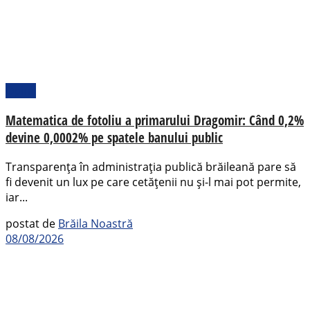
Opinii
Matematica de fotoliu a primarului Dragomir: Când 0,2%
devine 0,0002% pe spatele banului public
Transparența în administrația publică brăileană pare să
fi devenit un lux pe care cetățenii nu și-l mai pot permite,
iar...
postat de
Brăila Noastră
08/08/2026