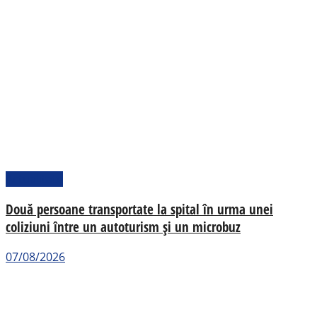
Actualitate
Două persoane transportate la spital în urma unei
coliziuni între un autoturism și un microbuz
07/08/2026