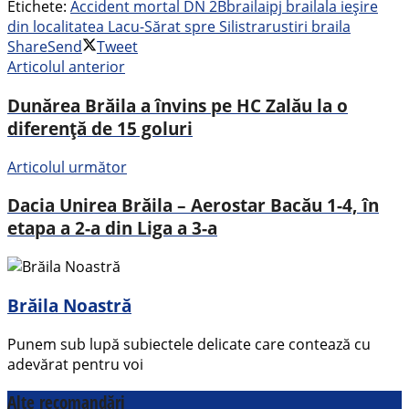
Etichete:
Accident mortal DN 2B
braila
ipj braila
la ieșire
din localitatea Lacu-Sărat spre Silistraru
stiri braila
Share
Send
Tweet
Articolul anterior
Dunărea Brăila a învins pe HC Zalău la o
diferență de 15 goluri
Articolul următor
Dacia Unirea Brăila – Aerostar Bacău 1-4, în
etapa a 2-a din Liga a 3-a
Brăila Noastră
Punem sub lupă subiectele delicate care contează cu
adevărat pentru voi
Alte recomandări