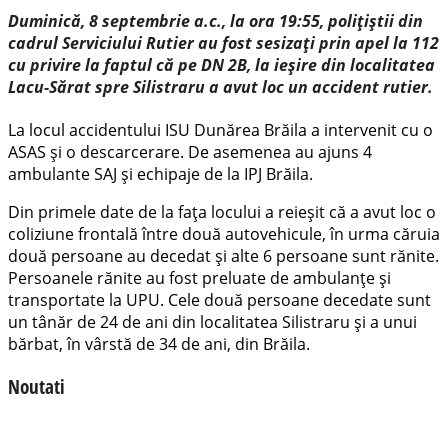
Duminică, 8 septembrie a.c., la ora 19:55, polițiștii din
cadrul Serviciului Rutier au fost sesizați prin apel la 112
cu privire la faptul că pe DN 2B, la ieșire din localitatea
Lacu-Sărat spre Silistraru a avut loc un accident rutier.
La locul accidentului ISU Dunărea Brăila a intervenit cu o
ASAS și o descarcerare. De asemenea au ajuns 4
ambulante SAJ și echipaje de la IPJ Brăila.
Din primele date de la fața locului a reieșit că a avut loc o
coliziune frontală între două autovehicule, în urma căruia
două persoane au decedat și alte 6 persoane sunt rănite.
Persoanele rănite au fost preluate de ambulanțe și
transportate la UPU. Cele două persoane decedate sunt
un tânăr de 24 de ani din localitatea Silistraru și a unui
bărbat, în vârstă de 34 de ani, din Brăila.
Noutati