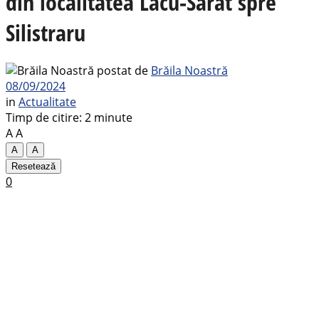
din localitatea Lacu-Sărat spre
Silistraru
postat de
Brăila Noastră
08/09/2024
in
Actualitate
Timp de citire: 2 minute
A
A
A
A
Resetează
0