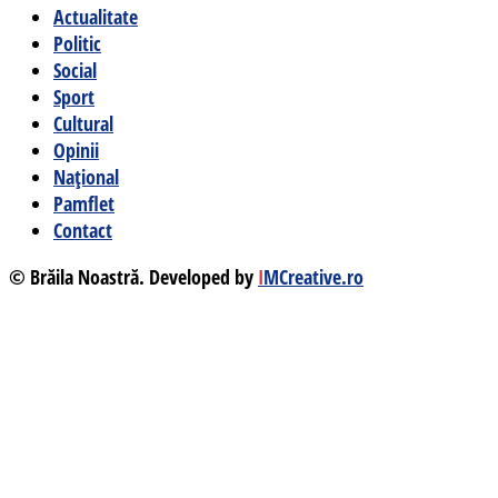
Actualitate
Politic
Social
Sport
Cultural
Opinii
Național
Pamflet
Contact
© Brăila Noastră. Developed by
I
MCreative.ro