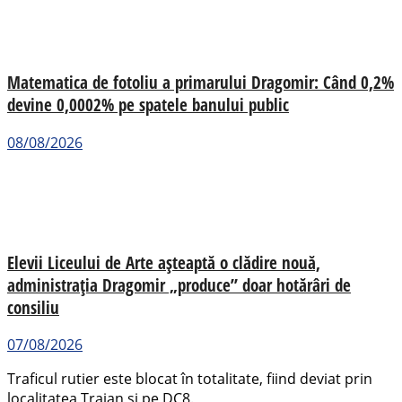
Matematica de fotoliu a primarului Dragomir: Când 0,2%
devine 0,0002% pe spatele banului public
08/08/2026
Elevii Liceului de Arte așteaptă o clădire nouă,
administrația Dragomir „produce” doar hotărâri de
consiliu
07/08/2026
Traficul rutier este blocat în totalitate, fiind deviat prin
localitatea Traian și pe DC8.