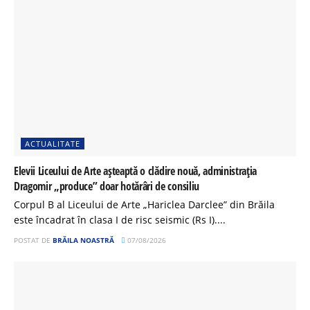
ACTUALITATE
Elevii Liceului de Arte așteaptă o clădire nouă, administrația
Dragomir „produce” doar hotărâri de consiliu
Corpul B al Liceului de Arte „Hariclea Darclee” din Brăila
este încadrat în clasa I de risc seismic (Rs I)....
POSTAT DE
BRĂILA NOASTRĂ
07/08/2026