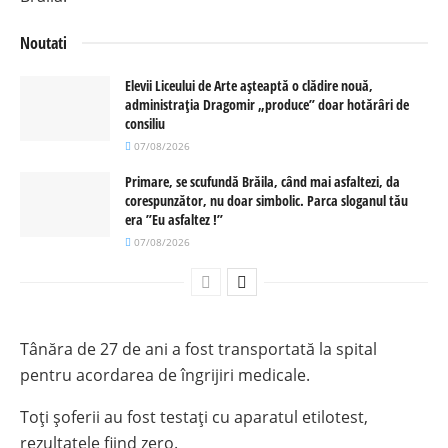
Noutati
Elevii Liceului de Arte așteaptă o clădire nouă,
administrația Dragomir „produce” doar hotărâri de
consiliu
07/08/2026
Primare, se scufundă Brăila, când mai asfaltezi, da
corespunzător, nu doar simbolic. Parca sloganul tău
era ”Eu asfaltez !”
07/08/2026
Tânăra de 27 de ani a fost transportată la spital
pentru acordarea de îngrijiri medicale.
Toți șoferii au fost testați cu aparatul etilotest,
rezultatele fiind zero.