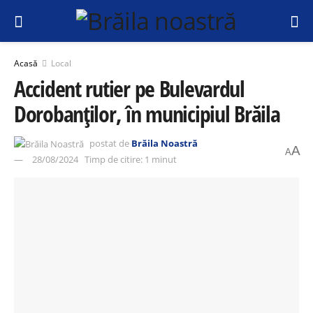
Acasă
Local
Accident rutier pe Bulevardul
Dorobanților, în municipiul Brăila
postat de
Brăila Noastră
A
A
28/08/2024
Timp de citire: 1 minut