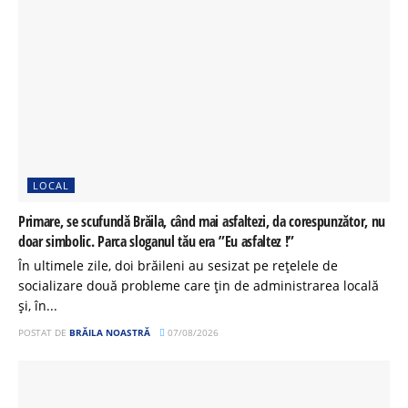
LOCAL
Primare, se scufundă Brăila, când mai asfaltezi, da corespunzător, nu
doar simbolic. Parca sloganul tău era ”Eu asfaltez !”
În ultimele zile, doi brăileni au sesizat pe rețelele de
socializare două probleme care țin de administrarea locală
și, în...
POSTAT DE
BRĂILA NOASTRĂ
07/08/2026