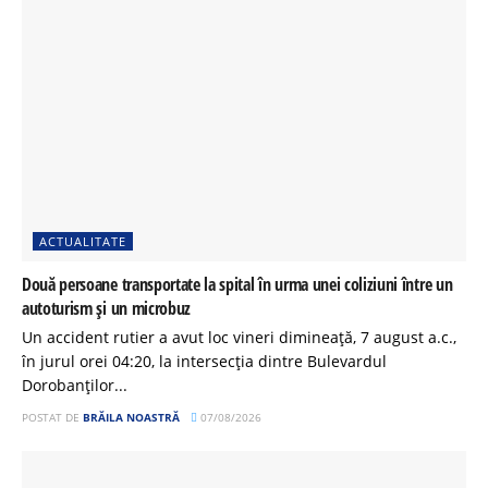
ACTUALITATE
Două persoane transportate la spital în urma unei coliziuni între un
autoturism și un microbuz
Un accident rutier a avut loc vineri dimineață, 7 august a.c.,
în jurul orei 04:20, la intersecția dintre Bulevardul
Dorobanților...
POSTAT DE
BRĂILA NOASTRĂ
07/08/2026